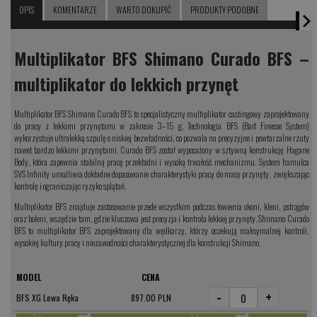
OPIS
KOMENTARZE
WARTO DOKUPIĆ
PRODUKTY PODOBNE
Multiplikator BFS Shimano Curado BFS –
multiplikator do lekkich przynęt
Multiplikator BFS Shimano Curado BFS to specjalistyczny multiplikator castingowy zaprojektowany
do pracy z lekkimi przynętami w zakresie 3–15 g. Technologia BFS (Bait Finesse System)
wykorzystuje ultralekką szpulę o niskiej bezwładności, co pozwala na precyzyjne i powtarzalne rzuty
nawet bardzo lekkimi przynętami. Curado BFS został wyposażony w sztywną konstrukcję Hagane
Body, która zapewnia stabilną pracę przekładni i wysoką trwałość mechanizmu. System hamulca
SVS Infinity umożliwia dokładne dopasowanie charakterystyki pracy do masy przynęty, zwiększając
kontrolę i ograniczając ryzyko splątań.
Multiplikator BFS znajduje zastosowanie przede wszystkim podczas łowienia okoni, kleni, pstrągów
oraz boleni, wszędzie tam, gdzie kluczowa jest precyzja i kontrola lekkiej przynęty. Shimano Curado
BFS to multiplikator BFS zaprojektowany dla wędkarzy, którzy oczekują maksymalnej kontroli,
wysokiej kultury pracy i niezawodności charakterystycznej dla konstrukcji Shimano.
MODEL
CENA
-
+
BFS XG Lewa Ręka
897.00 PLN