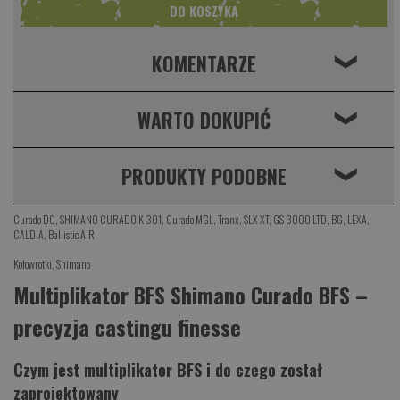
KOMENTARZE
❮
WARTO DOKUPIĆ
❮
PRODUKTY PODOBNE
❮
Curado DC
,
SHIMANO CURADO K 301
,
Curado MGL
,
Tranx
,
SLX XT
,
GS 3000 LTD
,
BG
,
LEXA
,
CALDIA
,
Ballistic AIR
Kołowrotki
,
Shimano
Multiplikator BFS Shimano Curado BFS –
precyzja castingu finesse
Czym jest multiplikator BFS i do czego został
zaprojektowany