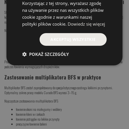
Konstrukcja Hagane – stabilność i trwałość przekładni
Korzystając z tej strony, wyrażasz zgodę
na używanie przez nas wszystkich plików
Shimano zastosowało w modelu Curado BFS technologię Hagane Body, czyli sztywną metalową
cookie zgodnie z warunkami naszej
konstrukcję korpusu. Rozwiązanie to zapewnia stabilne osadzenie przekładni oraz wysoką odporność
na przeciążenia.
polityki plików cookie.
Dowiedz się więcej
Najważniejsze korzyści konstrukcji Hagane
stabilna praca przekładni
AKCEPTUJ WSZYSTKIE
wysoka trwałość mechanizmu
odporność na odkształcenia
zachowanie płynności pracy przez długi czas
POKAŻ SZCZEGÓŁY
Precyzyjna przekładnia MicroModule odpowiada za płynną i cichą pracę, co ma kluczowe znaczenie
podczas łowienia wymagających drapieżników.
Zastosowanie multiplikatora BFS w praktyce
Multiplikator BFS został zaprojektowany do specjalistycznego castingu lekkimi przynętami.
Optymalny zakres pracy modelu Curado BFS wynosi 3–15 g.
Najczęstsze zastosowania multiplikatora BFS
łowienie okoni na małe gumy i woblery
łowienie kleni w rzekach
łowienie pstrągów na lekkie przynęty
precyzyjne łowienie boleni