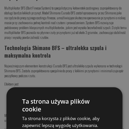
Multiplikator BFS (Bait Finesse System) to specjalistyczny kołowrotek castingowy zaprojektowany do
obsługi bardzo lekkich przynęt. Model
Shimano Curado BFS
został opracowany przez Shimano jako
narzędzie do precyzyjnego castingu finesse, umożliwiające skuteczne operowanie przynętami o niskiej
masie przy zachowaniu pełnej kontroli nad rzutem i prowadzeniem. System BFS rozwiązuje
podstawowy problem klasycznych multiplikatorów, jakim jest wysoka bezwładność szpuli. Dzięki temu
multiplikator BFS pozwala na płynne rzuty przynętami już od około 3 gramów, zachowując stabilność
pracy i wysoką powtarzalność rzutów.
Technologia Shimano BFS – ultralekka szpula i
maksymalna kontrola
Najważniejszym elementem konstrukcji Curado BFS jest ultralekka szpula wykonana w technologii
Shimano BFS. Została zaprojektowana specjalnie do pracy z lekkimi przynętami i minimalizuje opór
początkowy podczas rzutu.
Efektem jest
łatwe rozpędzanie lekkich
przynęt wysoka precyzja rzutów
Ta strona używa plików
pełna kontrola pracy przynęty
ograniczenie ryzyka splątań
cookie
Multiplikator BFS Shimano Curado BFS wykorzystuje również system hamulca SVS Infinity, który
Ta strona korzysta z plików cookie, aby
umożliwia precyzyjne dopasowanie charakterystyki pracy do masy przynęty i warunków łowienia.
zapewnić lepszą wygodę użytkowania.