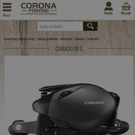
Konto
Koszyk
Menu
Jesteś tutaj:
>
>
>
>
Corona-Fishing
Katalog produktów
Kołowrotki
Shimano
Curado BFS
CURADO BFS