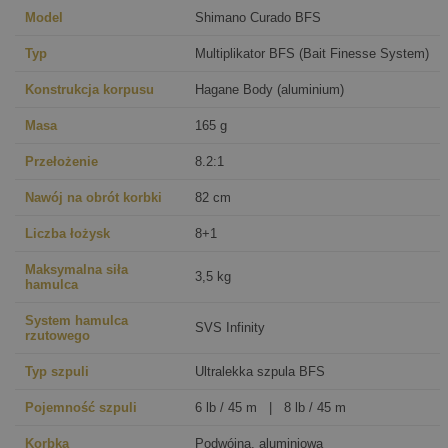
Model
Shimano Curado BFS
Typ
Multiplikator BFS (Bait Finesse System)
Konstrukcja korpusu
Hagane Body (aluminium)
Masa
165 g
Przełożenie
8.2:1
Nawój na obrót korbki
82 cm
Liczba łożysk
8+1
Maksymalna siła
3,5 kg
hamulca
System hamulca
SVS Infinity
rzutowego
Typ szpuli
Ultralekka szpula BFS
Pojemność szpuli
6 lb / 45 m | 8 lb / 45 m
Korbka
Podwójna, aluminiowa