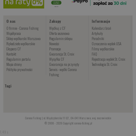
Kup teraz >
O nas
Zakupy
Informacje
O firmie - Corona Fishing
Wędkuj z CF
Kalendarz brań
Współpraca
Oferta sezonowa
Artykuły
Sklep wędkarski Warszawa
Regulamin sklepu
Poradniki
Rękodzieło wędkarskie
Nowości
Oznaczenia wędek USA
Eksperci CF
Promocje
Filmy wędkarskie
Kontakt
Gwarancja St. Croix
FAQ
Regulamin portalu
Wysyłka CF
Rejestracja wędek St. Croix
Mapa strony
Gwarancja na przynęty
Technologia St. Croix
Polityka prywatności
Serwis - wędki Corona
Fishing
Tagi
Corona Fishing | ul. Międzyborska 11 U2 , 04-041 Warszawa, woj. mazowieckie
© 2008 - 2026 Copyright corona-fishing.pl
1.49 s