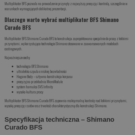
Multiplikator BFS pozwala na prowadzenie przynęty z najwyższą precyzją i kontrolą, szczególnie w
warunkach wymagających delikatnej prezentacji.
Dlaczego warto wybrać multiplikator BFS Shimano
Curado BFS
Multiplikator BFS Shimano Curado BFS to konstrukcja zaprojektowana specjalnie do pracy z lekkimi
przynętami, wykorzystująca technologie Shimano stosowane w zaawansowanych modelach
castingowych.
Najważniejsze cechy
technologia BFS Shimano
ultralekka szpula o niskiej bezwładności
Hagane Body – sztywna konstrukcja korpusu
precyzyjna przekładnia MicroModule
system hamulca SVS Infinity
wysoka kultura pracy
Multiplikator BFS Shimano Curado BFS zapewnia maksymalną kontrolę nad lekkimi przynętami,
wysoką precyzję rzutów oraz trwałość charakterystyczną dla konstrukcji Shimano.
Specyfikacja techniczna – Shimano
Curado BFS