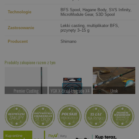
BFS Spool, Hagane Body, SVS Infinity,
Technologie
MicroModule Gear, S3D Spool
Lekki casting, multiplikator BFS,
Zastosowanie
przynęty 3–15 g
Producent
Shimano
Produkty zakupione razem z tym
Premier Casting
YGK X-Braid Upgrade X4
Urok
od 1077.00 PLN
od 67.00 PLN
od 1897.00 PLN
Kup teraz >
Kup teraz >
Kup teraz >
Antares
od 2247.00 PLN