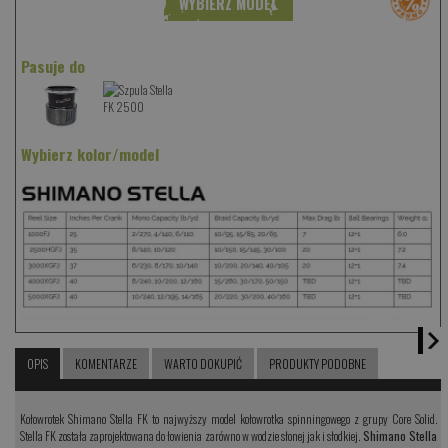
WYBIERZ MODEL
Pasuje do
Wybierz kolor/model
OPIS
KOMENTARZE
WARTO DOKUPIĆ
PRODUKTY PODOBNE
Kołowrotek Shimano Stella FK to najwyższy model kołowrotka spinningowego z grupy Core Solid.
Stella FK została zaprojektowana do łowienia zarówno w wodzie słonej jak i słodkiej.
Shimano Stella