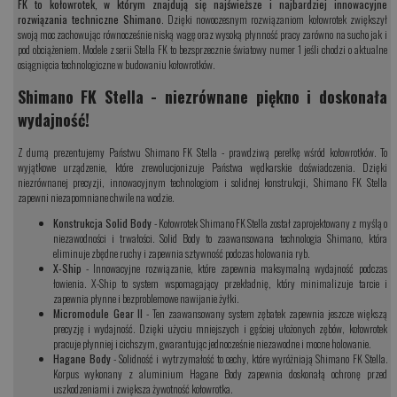
FK to kołowrotek, w którym znajdują się najświeższe i najbardziej innowacyjne
rozwiązania techniczne Shimano
. Dzięki nowoczesnym rozwiązaniom kołowrotek zwiększył
swoją moc zachowując równocześnie niską wagę oraz wysoką płynność pracy zarówno na sucho jak i
pod obciążeniem. Modele z serii Stella FK to bezsprzecznie światowy numer 1 jeśli chodzi o aktualne
osiągnięcia technologiczne w budowaniu kołowrotków.
Shimano FK Stella - niezrównane piękno i doskonała
wydajność!
Z dumą prezentujemy Państwu Shimano FK Stella - prawdziwą perełkę wśród kołowrotków. To
wyjątkowe urządzenie, które zrewolucjonizuje Państwa wędkarskie doświadczenia. Dzięki
niezrównanej precyzji, innowacyjnym technologiom i solidnej konstrukcji, Shimano FK Stella
zapewni niezapomniane chwile na wodzie.
Konstrukcja Solid Body
- Kołowrotek Shimano FK Stella został zaprojektowany z myślą o
niezawodności i trwałości. Solid Body to zaawansowana technologia Shimano, która
eliminuje zbędne ruchy i zapewnia sztywność podczas holowania ryb.
X-Ship
- Innowacyjne rozwiązanie, które zapewnia maksymalną wydajność podczas
łowienia. X-Ship to system wspomagający przekładnię, który minimalizuje tarcie i
zapewnia płynne i bezproblemowe nawijanie żyłki.
Micromodule Gear II
- Ten zaawansowany system zębatek zapewnia jeszcze większą
precyzję i wydajność. Dzięki użyciu mniejszych i gęściej ułożonych zębów, kołowrotek
pracuje płynniej i cichszym, gwarantując jednocześnie niezawodne i mocne holowanie.
Hagane Body
- Solidność i wytrzymałość to cechy, które wyróżniają Shimano FK Stella.
Korpus wykonany z aluminium Hagane Body zapewnia doskonałą ochronę przed
uszkodzeniami i zwiększa żywotność kołowrotka.