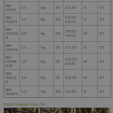
Stella
5.1:1
9 kg
210
0.25-160
75
12/1
2500 FK
Stella
0.16-150 /
5.1:1
4 kg
205
75
12/1
2500S FK
0.18-120
Stella
0.16-150 /
2500S HG
5.8:1
4 kg
205
86
12/1
0.18-120
FK
Stella
5.1:1
9 kg
210
0.25-210
75
12/1
C3000 FK
Stella
0.25-125 /
C3000M
5.8:1
9 kg
210
86
12/1
0.30-85
HG FK
Stella
3000 XG
6.4:1
9 kg
210
0.30-130
94
12/1
FK
Stella
5.3:1
11 kg
260
0.25-165
87
12/1
4000M FK
Produkty zakupione razem z tym