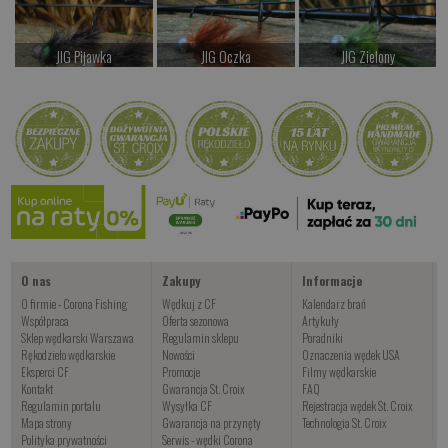
JIG Pijawka
JIG Oczka
JIG Zielony
od 14.00 PLN
od 14.00 PLN
od 14.00 PLN
Kup teraz >
Kup teraz >
Kup teraz >
Kogut Brown
od 24.00 PLN
Kup teraz >
O nas
Zakupy
Informacje
O firmie - Corona Fishing
Wędkuj z CF
Kalendarz brań
Współpraca
Oferta sezonowa
Artykuły
Sklep wędkarski Warszawa
Regulamin sklepu
Poradniki
Rękodzieło wędkarskie
Nowości
Oznaczenia wędek USA
Eksperci CF
Promocje
Filmy wędkarskie
Kontakt
Gwarancja St. Croix
FAQ
Regulamin portalu
Wysyłka CF
Rejestracja wędek St. Croix
Mapa strony
Gwarancja na przynęty
Technologia St. Croix
Polityka prywatności
Serwis - wędki Corona