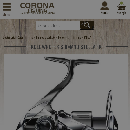
Konto
Koszyk
Menu
Jesteś tutaj:
>
>
>
>
Corona-Fishing
Katalog produktów
Kołowrotki
Shimano
STELLA
KOŁOWROTEK SHIMANO STELLA FK