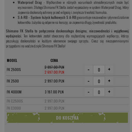
Waterproof Drag
- Wędkarstwo w różnych warunkach atmosferycznych może być
wyzwaniem. Dlatego Shimano FK Stella został wyposażony w system Waterproof Drag, który
zapewnia doskonałą ochronę przed wilgocią i zwiększa trwałość hamulca.
S A-RB - System łożysk kulkowych S A-RB
gwarantuje niezawodne i płynne działanie
kołowrotka. Łożyska są odporne na korozję, co zapewnia długą żywotność produktu.
Shimano FK Stella to połączenie doskonałego designu, niezawodności i wyjątkowej
wydajności.
Ten kołowrotek został stworzony dla najbardziej wymagających wędkarzy, którzy
poszukują doskonałości w każdym elemencie swojego sprzętu. Ciesz się niezapomnianymi
przygodami na wodzie dzięki Shimano FK Stella!
MODEL
CENA
2 997.00 PLN
-
+
FK 2500S
2 697.00 PLN
-
+
FK 2500
2 997.00 PLN
-
+
FK 4000M
3 197.00 PLN
FK C2500S
2 997.00 PLN
FK C3000
2 997.00 PLN