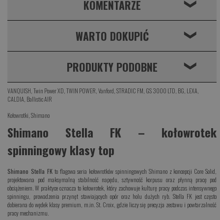
KOMENTARZE
❮
WARTO DOKUPIĆ
❮
PRODUKTY PODOBNE
❮
VANQUISH
,
Twin Power XD
,
TWIN POWER
,
Vanford
,
STRADIC FM
,
GS 3000 LTD
,
BG
,
LEXA
,
CALDIA
,
Ballistic AIR
Kołowrotki
,
Shimano
Shimano Stella FK – kołowrotek
spinningowy klasy top
Shimano Stella FK
to flagowa seria kołowrotków spinningowych Shimano z koncepcji Core Solid,
projektowana pod maksymalną stabilność napędu, sztywność korpusu oraz płynną pracę pod
obciążeniem. W praktyce oznacza to kołowrotek, który zachowuje kulturę pracy podczas intensywnego
spinningu, prowadzenia przynęt stawiających opór oraz holu dużych ryb. Stella FK jest często
dobierana do wędek klasy premium, m.in.
St. Croix
, gdzie liczy się precyzja zestawu i powtarzalność
pracy mechanizmu.