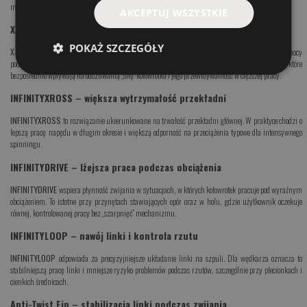
ma znaczenie zwłaszcza przy długich sesjach spinningowych.
AKCEPTUJ WSZYSTKIE
X-SHIP – stabilizacja przekładni pod obciążeniem
POKAŻ SZCZEGÓŁY
X-SHIP
odpowiada za stabilizację kluczowych elementów przekładni, co poprawia przeniesienie mocy
podczas prowadzenia przynęt o większym oporze oraz w trakcie holu. To jedna z technologii, które
bezpośrednio wpływają na odczuwalną „siłę” kołowrotka i jego przewidywalność w cięższej pracy.
INFINITYXROSS – większa wytrzymałość przekładni
INFINITYXROSS
to rozwiązanie ukierunkowane na trwałość przekładni głównej. W praktyce chodzi o
lepszą pracę napędu w długim okresie i większą odporność na przeciążenia typowe dla intensywnego
spinningu.
INFINITYDRIVE – lżejsza praca podczas obciążenia
INFINITYDRIVE
wspiera płynność zwijania w sytuacjach, w których kołowrotek pracuje pod wyraźnym
obciążeniem. To istotne przy przynętach stawiających opór oraz w holu, gdzie użytkownik oczekuje
równej, kontrolowanej pracy bez „szarpnięć” mechanizmu.
INFINITYLOOP – nawój linki i kontrola rzutu
INFINITYLOOP
odpowiada za precyzyjniejsze układanie linki na szpuli. Dla wędkarza oznacza to
stabilniejszą pracę linki i mniejsze ryzyko problemów podczas rzutów, szczególnie przy plecionkach i
cienkich średnicach.
Anti-Twist Fin – stabilizacja linki podczas zwijania