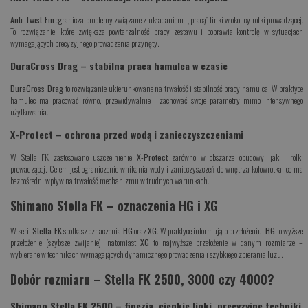
Anti-Twist Fin
ogranicza problemy związane z układaniem i „pracą” linki w okolicy rolki prowadzącej.
To rozwiązanie, które zwiększa powtarzalność pracy zestawu i poprawia kontrolę w sytuacjach
wymagających precyzyjnego prowadzenia przynęty.
DuraCross Drag – stabilna praca hamulca w czasie
DuraCross Drag
to rozwiązanie ukierunkowane na trwałość i stabilność pracy hamulca. W praktyce
hamulec ma pracować równo, przewidywalnie i zachować swoje parametry mimo intensywnego
użytkowania.
X-Protect – ochrona przed wodą i zanieczyszczeniami
W Stella FK zastosowano uszczelnienie
X-Protect
zarówno w obszarze obudowy, jak i rolki
prowadzącej. Celem jest ograniczenie wnikania wody i zanieczyszczeń do wnętrza kołowrotka, co ma
bezpośredni wpływ na trwałość mechanizmu w trudnych warunkach.
Shimano Stella FK – oznaczenia HG i XG
W serii
Stella FK
spotkasz oznaczenia
HG
oraz
XG
. W praktyce informują o przełożeniu:
HG
to wyższe
przełożenie (szybsze zwijanie), natomiast
XG
to najwyższe przełożenie w danym rozmiarze –
wybierane w technikach wymagających dynamicznego prowadzenia i szybkiego zbierania luzu.
Dobór rozmiaru – Stella FK 2500, 3000 czy 4000?
Shimano Stella FK 2500 – finezja, cienkie linki, precyzyjne techniki