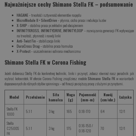
Najważniejsze cechy Shimano Stella FK – podsumowanie
HAGANE
– trwałość i sztywność elementów napędu
MicroModule II
+
SilentDrive
– płynna, cicha praca i redukcja luzów
X-SHIP
– stabilna praca przekładni pod obciążeniem
INFINITYXROSS
,
INFINITYDRIVE
,
INFINITYLOOP
– rozwiązania generacji FK wpływające
na trwałość, płynność i nawój linki
Anti-Twist Fin
– stabilizacja linki
DuraCross Drag
– stabilna praca hamulca
X-Protect
– uszczelnienie i ochrona mechanizmu
Shimano Stella FK w Corona Fishing
Jeżeli dobierasz Stellę FK do konkretnej techniki, linki i przynęt, zobacz również nasz poradnik:
jak
wybrać kołowrotek
. W ofercie Corona Fishing znajdziesz modele
Shimano Stella FK
w wariantach
dopasowanych do różnych stylów spinningu – od finezji po cięższą pracę z dużymi przynętami.
Siła
Waga
Pojemność
Nawój
Model
Przełożenie
Łożyska
hamulca
(g)
(mm-m)
(cm/obr.)
Stella FK
5.1:1
3 kg
165
0.18-170
64
12/1
1000
Stella
0.16-150 /
C2500S
5.1:1
3 kg
175
70
12/1
0.18-120
FK