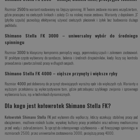
Rozmiar
2500
to wariant nastawiony na lżejszy spinning. W Twoim zestawie ma sens wszędzie tam,
gdzie pracujesz na cieńszych linkach i zależy Ci na niskiej masie zestawu. Warianty z dopiskiem „S”
(płytka szpula) pozwalają efektywniej używać cieńszych plecionek i żyłek bez budowania dużego
podkładu.
Shimano Stella FK 3000 – uniwersalny wybór do średniego
spinningu
Rozmiar
3000
to klasyczny kompromis pomiędzy wagą, pojemnością szpuli i zakresem zastosowań.
W praktyce często wybierany do sandacza, bolenia i średnich drapieżników, kiedy liczy się kontrola
prowadzenia i powtarzalność pracy w długich sesjach.
Shimano Stella FK 4000 – cięższe przynęty i większe ryby
Rozmiar
4000
jest dobierany do przynęt stawiających wyraźny opór i do większych ryb. Warianty o
wyższym przełożeniu są wykorzystywane tam, gdzie potrzebujesz szybkiego zwijania i sprawnego
wybierania luzu, np. w technikach dynamicznych.
Dla kogo jest kołowrotek Shimano Stella FK?
Kołowrotek Shimano Stella FK
jest wyborem dla wędkarzy, którzy oczekują: stabilnej pracy pod
obciążeniem, możliwie niskich luzów, wysokiej kultury pracy przekładni oraz ochrony mechanizmu
przed wodą i zabrudzeniami. To sprzęt do intensywnego użytkowania – od finezyjnego spinningu w
rozmiarach 2500, przez uniwersalne zastosowania 3000, po cięższą pracę 4000.