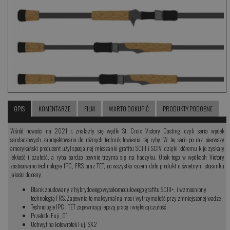
OPIS
KOMENTARZE
FILM
WARTO DOKUPIĆ
PRODUKTY PODOBNE
Wśród nowości na 2021 r. znalazły się wędki St. Croix Victory Casting, czyli seria wędek
sandaczowych zaprojektowana do różnych technik łowienia tej ryby. W tej serii po raz pierwszy
amerykański producent użył specjalnej mieszanki grafitu SCIII i SCIV, dzięki któremu kije zyskały
lekkość i czułość, a ryba bardzo pewnie trzyma się na haczyku. Obok tego w wędkach Victory
zastosowano technologie IPC, FRS oraz TET, co wszystko razem dało produkt o świetnym stosunku
jakości do ceny.
Blank zbudowany z hybrydowego wysokomodułowego grafitu SCIII+, i wzmocniony
technologią FRS. Zapewnia to maksymalną moc i wytrzymałość przy zmniejszonej wadze
Technologie IPC i TET zapewniają lepszą pracę i większą czułość
Przelotki Fuji „O”
Uchwyt na kołowrotek Fuji SK2