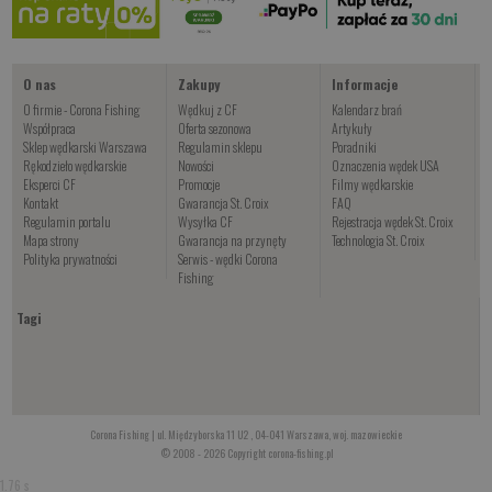
Kup teraz >
O nas
Zakupy
Informacje
O firmie - Corona Fishing
Wędkuj z CF
Kalendarz brań
Współpraca
Oferta sezonowa
Artykuły
Sklep wędkarski Warszawa
Regulamin sklepu
Poradniki
Rękodzieło wędkarskie
Nowości
Oznaczenia wędek USA
Eksperci CF
Promocje
Filmy wędkarskie
Kontakt
Gwarancja St. Croix
FAQ
Regulamin portalu
Wysyłka CF
Rejestracja wędek St. Croix
Mapa strony
Gwarancja na przynęty
Technologia St. Croix
Polityka prywatności
Serwis - wędki Corona
Fishing
Tagi
Corona Fishing | ul. Międzyborska 11 U2 , 04-041 Warszawa, woj. mazowieckie
© 2008 - 2026 Copyright corona-fishing.pl
1.76 s