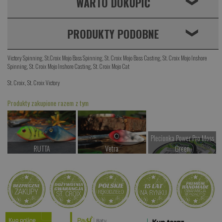
WARTO DOKUPIĆ
❮
PRODUKTY PODOBNE
❮
Victory Spinning
,
St.Croix Mojo Bass Spinning
,
St. Croix Mojo Bass Casting
,
St. Croix Mojo Inshore
Spinning
,
St. Croix Mojo Inshore Casting
,
St. Croix Mojo Cat
St. Croix
,
St. Croix Victory
Produkty zakupione razem z tym
Plecionka Power Pro Moss
RUTTA
Vetra
Green
od 87.00 PLN
od 87.00 PLN
od 77.00 PLN
Kup teraz >
Kup teraz >
Kup teraz >
Gruby Long 5
od 47.00 PLN