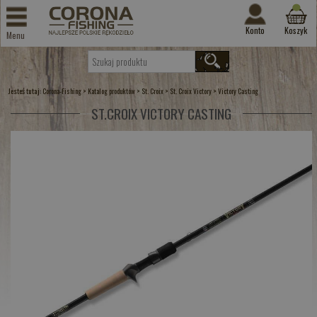
Konto
Koszyk
Menu
Jesteś tutaj:
>
>
>
>
Corona-Fishing
Katalog produktów
St. Croix
St. Croix Victory
Victory Casting
ST.CROIX VICTORY CASTING