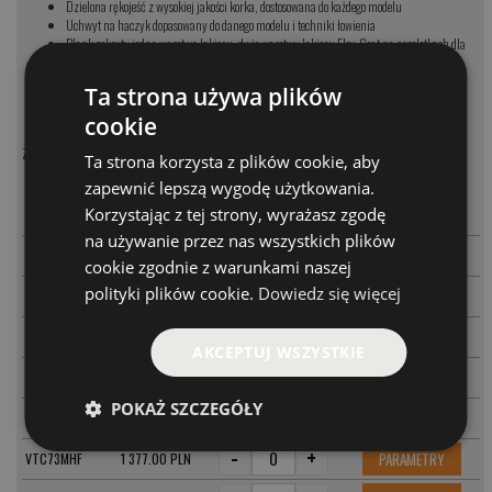
Dzielona rękojeść z wysokiej jakości korka, dostosowana do każdego modelu
Uchwyt na haczyk dopasowany do danego modelu i techniki łowienia
Blank pokryty jedną warstwą lakieru, dwie warstwy lakieru Flex-Coat na przelotkach dla
lepszej ochrony
15-letnia gwarancja St. Croix Superstar Service (niezależna od zmiany właściciela wędki)
Ta strona używa plików
Zaprojektowane i wykonane ręcznie w Park Falls, USA
cookie
Zastosowane technologie:
Ta strona korzysta z plików cookie, aby
MODEL
CENA
zapewnić lepszą wygodę użytkowania.
-
+
Korzystając z tej strony, wyrażasz zgodę
PARAMETRY
VTC68MXF
1 377.00 PLN
na używanie przez nas wszystkich plików
-
+
PARAMETRY
VTC71MHF
1 317.00 PLN
cookie zgodnie z warunkami naszej
-
+
polityki plików cookie.
Dowiedz się więcej
PARAMETRY
VTC72MHMF
1 317.00 PLN
-
+
PARAMETRY
VTC72MHM
1 317.00 PLN
AKCEPTUJ WSZYSTKIE
-
+
PARAMETRY
VTC72HM
1 317.00 PLN
POKAŻ SZCZEGÓŁY
-
+
PARAMETRY
VTC73HXF
1 377.00 PLN
-
+
PARAMETRY
VTC73MHF
1 377.00 PLN