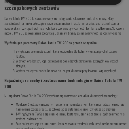
Multiplikator Daiwa Tatula TW 200 wzór do
szczupakowych zestawów
Daiwa Tatula TW 200 to zaawansowany technologicznie kołowrotek multiplikatorowy, który
zadebiutował na rynku jako część szerzej docenianej serii Tatula. Seria ta jest znana z wdrażania
nowatorskich rozwiązań technicznych, które poprawiają wydajność i komfort użytkowania. Sukcesem
modelu TW 200 są regularnie zdobywają uznanie w branży za innowacyjność i jakość wykonania.
Wyróżniające parametry Daiwa Tatula TW 200 to przede wszystkim:
Zwiększona pojemność szpuli, która jest idealna dla technik wymagających dłuższych
rzutów.
Wzmocniona konstrukcja, dostosowana do cięższych zastosowań, szczególnie w wodach
słonych.
Wyższa maksymalna siła hamowania, co jest kluczowe przy łowieniu większych ryb.
Najważniejsze cechy i zastosowane technologie w Daiwa Tatula TW
200
Multiplikator Daiwa Tatula TW 200 wyróżnia się zastosowaniem kilku kluczowych technologii:
Magforce-Z jest zaawansowanym systemem magnetycznym, który automatycznie reguluje
hamowanie podczas rzutu, zapobiegając zaplątaniu się linki i zwiększając precyzję.
T-Wing System (TWS), dzięki unikalnemu kształtowi, zmniejsza tarciu i opór, co umożliwia
szybsze i dalsze rzuty.
Solidna konstrukcja z aluminium, która zapewnia trwałość i stabilność mechanizmu, nawet
w trudnych warunkach.