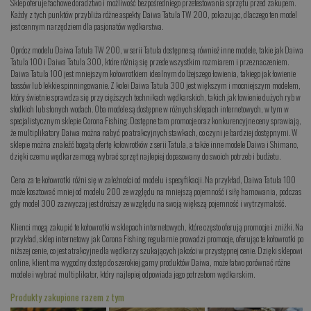
Sklep oferuje fachowe doradztwo i możliwość bezpośredniego przetestowania sprzętu przed zakupem.
Każdy z tych punktów przybliża różne aspekty Daiwa Tatula TW 200, pokazując, dlaczego ten model
jest cennym narzędziem dla pasjonatów wędkarstwa.
Oprócz modelu Daiwa Tatula TW 200, w serii Tatula dostępne są również inne modele, takie jak
Daiwa
Tatula 100
i
Daiwa Tatula 300
, które różnią się przede wszystkim rozmiarem i przeznaczeniem.
Daiwa Tatula 100 jest mniejszym kołowrotkiem idealnym do lżejszego łowienia, takiego jak łowienie
bassów lub lekkie spinningowanie. Z kolei Daiwa Tatula 300 jest większym i mocniejszym modelem,
który świetnie sprawdza się przy cięższych technikach wędkarskich, takich jak łowienie dużych ryb w
słodkich lub słonych wodach. Oba modele są dostępne w różnych sklepach internetowych, w tym w
specjalistycznym sklepie Corona Fishing. Dostępne tam promocje oraz konkurencyjne ceny sprawiają,
że multiplikatory Daiwa można nabyć po atrakcyjnych stawkach, co czyni je bardziej dostępnymi. W
sklepie można znaleźć bogatą ofertę kołowrotków z serii Tatula, a także inne modele Daiwa i Shimano,
dzięki czemu wędkarze mogą wybrać sprzęt najlepiej dopasowany do swoich potrzeb i budżetu.
Cena za te kołowrotki różni się w zależności od modelu i specyfikacji. Na przykład, Daiwa Tatula 100
może kosztować mniej od modelu 200 ze względu na mniejszą pojemność i siłę hamowania, podczas
gdy model 300 zazwyczaj jest droższy ze względu na swoją większą pojemność i wytrzymałość.
Klienci mogą zakupić te kołowrotki w sklepach internetowych, które często oferują promocje i zniżki. Na
przykład, sklep internetowy jak Corona Fishing regularnie prowadzi promocje, oferując te kołowrotki po
niższej cenie, co jest atrakcyjne dla wędkarzy szukających jakości w przystępnej cenie. Dzięki sklepowi
online, klient ma wygodny dostęp do szerokiej gamy produktów Daiwa, może łatwo porównać różne
modele i wybrać multiplikator, który najlepiej odpowiada jego potrzebom wędkarskim.
Produkty zakupione razem z tym