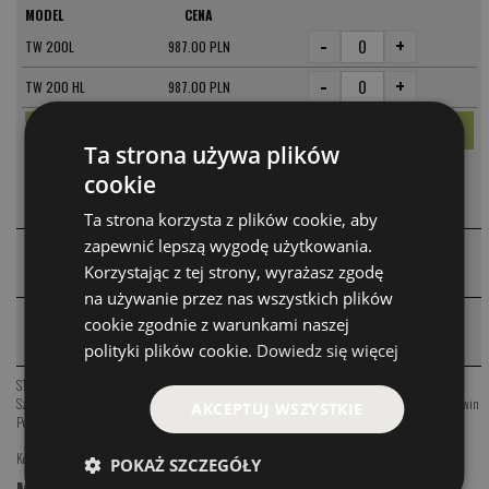
MODEL
CENA
-
+
TW 200L
987.00 PLN
-
+
TW 200 HL
987.00 PLN
Ta strona używa plików
cookie
KOMENTARZE
❮
Ta strona korzysta z plików cookie, aby
zapewnić lepszą wygodę użytkowania.
WARTO DOKUPIĆ
❮
Korzystając z tej strony, wyrażasz zgodę
na używanie przez nas wszystkich plików
cookie zgodnie z warunkami naszej
PRODUKTY PODOBNE
❮
polityki plików cookie.
Dowiedz się więcej
STEEZ
,
ZILLION
,
Daiwa 26 Ryoga
,
TATULA TWS 300
,
CERTATE SW
,
Szpula Stella FK 4000M
,
Szpula Stella FK 2500
,
Szpula Twin Power FE 4000M
,
Szpula Twin Power FE 4000 PG
,
Szpula Twin
AKCEPTUJ WSZYSTKIE
Power FE C3000
Kołowrotki
,
Daiwa
POKAŻ SZCZEGÓŁY