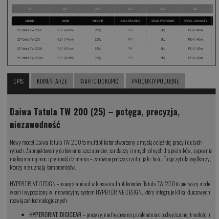
OPIS
KOMENTARZE
WARTO DOKUPIĆ
PRODUKTY PODOBNE
Daiwa Tatula TW 200 (25) – potęga, precyzja,
niezawodność
Nowy model Daiwa Tatula TW 200 to multiplikator stworzony z myślą o ciężkiej pracy i dużych
rybach. Zaprojektowany do łowienia szczupaków, sandaczy i innych silnych drapieżników, zapewnia
maksymalną moc i płynność działania – zarówno podczas rzutu, jak i holu. To sprzęt dla wędkarzy,
którzy nie uznają kompromisów.
HYPERDRIVE DESIGN – nowy standard w klasie multiplikatorów. Tatula TW 200 to pierwszy model
w serii wyposażony w innowacyjny system HYPERDRIVE DESIGN, który integruje kilka kluczowych
rozwiązań technologicznych:
HYPERDRIVE DIGIGEAR
– precyzyjnie frezowana przekładnia o podwyższonej trwałości i