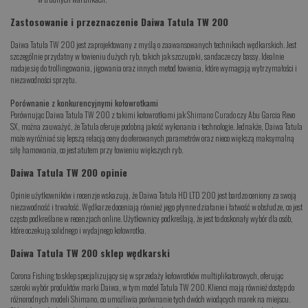
Zastosowanie i przeznaczenie Daiwa Tatula TW 200
Daiwa Tatula TW 200 jest zaprojektowany z myślą o zaawansowanych technikach wędkarskich. Jest
szczególnie przydatny w łowieniu dużych ryb, takich jak szczupaki, sandacze czy bassy. Idealnie
nadaje się do trollingowania, jigowania oraz innych metod łowienia, które wymagają wytrzymałości i
niezawodności sprzętu.
Porównanie z konkurencyjnymi kołowrotkami
Porównując Daiwa Tatula TW 200 z takimi kołowrotkami jak
Shimano Curado
czy Abu Garcia Revo
SX, można zauważyć, że Tatula oferuje podobną jakość wykonania i technologie. Jednakże, Daiwa Tatula
może wyróżniać się lepszą relacją ceny do oferowanych parametrów oraz nieco większą maksymalną
siłę hamowania, co jest atutem przy łowieniu większych ryb.
Daiwa Tatula TW 200 opinie
Opinie użytkowników i recenzje wskazują, że Daiwa Tatula HD LTD 200 jest bardzo ceniony za swoją
niezawodność i trwałość. Wędkarze doceniają również jego płynne działanie i łatwość w obsłudze, co jest
często podkreślane w recenzjach online. Użytkownicy podkreślają, że jest to doskonały wybór dla osób,
które oczekują solidnego i wydajnego kołowrotka.
Daiwa Tatula TW 200 sklep wędkarski
Corona Fishing to sklep specjalizujący się w sprzedaży kołowrotków multiplikatorowych, oferując
szeroki wybór produktów marki Daiwa, w tym model Tatula TW 200. Klienci mają również dostęp do
różnorodnych modeli Shimano, co umożliwia porównanie tych dwóch wiodących marek na miejscu.