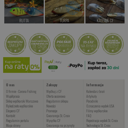
RUTTA
TURPA
KALEWA CF
od 87.00 PLN
od 97.00 PLN
od 32.00 PLN
Kup teraz >
Kup teraz >
Kup teraz >
Abor
od 87.00 PLN
Kup teraz >
O nas
Zakupy
Informacje
O firmie - Corona Fishing
Wędkuj z CF
Kalendarz brań
Współpraca
Oferta sezonowa
Artykuły
Sklep wędkarski Warszawa
Regulamin sklepu
Poradniki
Rękodzieło wędkarskie
Nowości
Oznaczenia wędek USA
Eksperci CF
Promocje
Filmy wędkarskie
Kontakt
Gwarancja St. Croix
FAQ
Regulamin portalu
Wysyłka CF
Rejestracja wędek St. Croix
Mapa strony
Gwarancja na przynęty
Technologia St. Croix