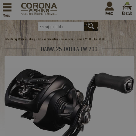
Konto
Koszyk
Menu
Jesteś tutaj:
>
>
>
>
Corona-Fishing
Katalog produktów
Kołowrotki
Daiwa
25 TATULA TW 200
DAIWA 25 TATULA TW 200