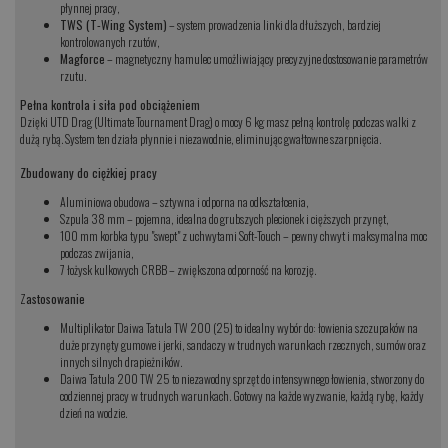
płynnej pracy,
TWS (T-Wing System)
– system prowadzenia linki dla dłuższych, bardziej
kontrolowanych rzutów,
Magforce
– magnetyczny hamulec umożliwiający precyzyjne dostosowanie parametrów
rzutu.
Pełna kontrola i siła pod obciążeniem
Dzięki UTD Drag (Ultimate Tournament Drag) o mocy 6 kg masz pełną kontrolę podczas walki z
dużą rybą. System ten działa płynnie i niezawodnie, eliminując gwałtowne szarpnięcia.
Zbudowany do ciężkiej pracy
Aluminiowa obudowa – sztywna i odporna na odkształcenia,
Szpula 38 mm – pojemna, idealna do grubszych plecionek i cięższych przynęt,
100 mm korbka typu "swept" z uchwytami Soft-Touch – pewny chwyt i maksymalna moc
podczas zwijania,
7 łożysk kulkowych CRBB – zwiększona odporność na korozję.
Z
astosowanie
Multiplikator Daiwa Tatula TW 200 (25) to idealny wybór do: łowienia szczupaków na
duże przynęty gumowe i jerki, sandaczy w trudnych warunkach rzecznych, sumów oraz
innych silnych drapieżników.
Daiwa Tatula 200 TW 25 to niezawodny sprzęt do intensywnego łowienia, stworzony do
codziennej pracy w trudnych warunkach. Gotowy na każde wyzwanie, każdą rybę, każdy
dzień na wodzie.