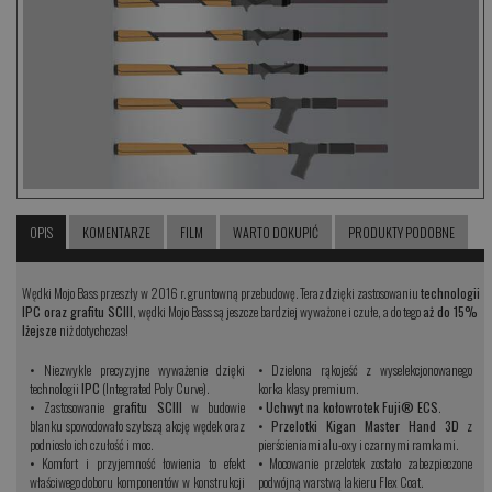
OPIS
KOMENTARZE
FILM
WARTO DOKUPIĆ
PRODUKTY PODOBNE
Wędki Mojo Bass przeszły w 2016 r. gruntowną przebudowę. Teraz dzięki zastosowaniu
technologii
IPC oraz grafitu SCIII
, wędki Mojo Bass są jeszcze bardziej wyważone i czułe, a do tego
aż do 15%
lżejsze
niż dotychczas!
•
Niezwykle precyzyjne wyważenie dzięki
•
Dzielona rąkojeść z wyselekcjonowanego
technologii
IPC
(Integrated Poly Curve).
korka klasy premium.
•
Zastosowanie
grafitu SCIII
w budowie
•
Uchwyt na kołowrotek Fuji® ECS
.
blanku spowodowało szybszą akcję wędek oraz
•
Przelotki Kigan Master Hand 3D
z
podniosło ich czułość i moc.
pierścieniami alu-oxy i czarnymi ramkami.
•
Komfort i przyjemność łowienia to efekt
•
Mocowanie przelotek zostało zabezpieczone
właściwego doboru komponentów w konstrukcji
podwójną warstwą lakieru Flex Coat.