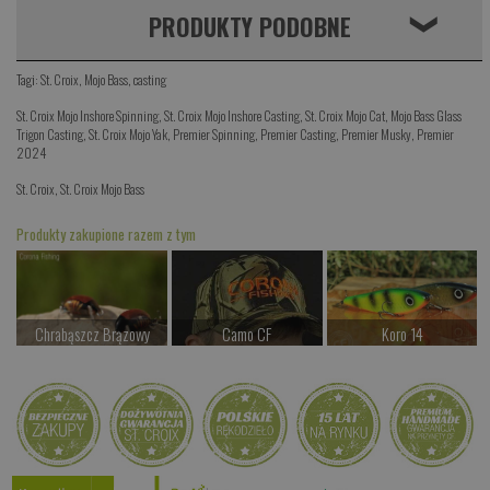
PRODUKTY PODOBNE
❮
Tagi:
St. Croix
,
Mojo Bass
,
casting
St. Croix Mojo Inshore Spinning
,
St. Croix Mojo Inshore Casting
,
St. Croix Mojo Cat
,
Mojo Bass Glass
Trigon Casting
,
St. Croix Mojo Yak
,
Premier Spinning
,
Premier Casting
,
Premier Musky
,
Premier
2024
St. Croix
,
St. Croix Mojo Bass
Produkty zakupione razem z tym
Chrabąszcz Brązowy
Camo CF
Koro 14
od 42.00 PLN
od 77.00 PLN
od 97.00 PLN
Kup teraz >
Kup teraz >
Kup teraz >
St. Croix Mojo Yak
od 1017.00 PLN