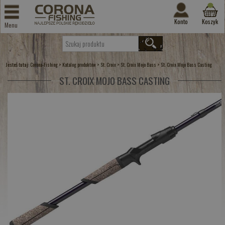
Konto
Koszyk
Menu
Jesteś tutaj:
>
>
>
>
Corona-Fishing
Katalog produktów
St. Croix
St. Croix Mojo Bass
St. Croix Mojo Bass Casting
ST. CROIX MOJO BASS CASTING