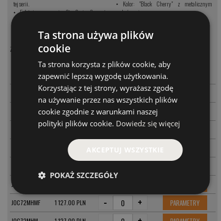
tej serii.
•
Kolor: "Black Cherry" z metalicznym
•
5-letnia gwarancja St. Croix Superstar
wykończeniem.
Service.
•
Zaprojektowane w Park Falls, USA.
Ta strona używa plików
cookie
Zastosowane technologie:
MODEL
CENA
Ta strona korzysta z plików cookie, aby
-
+
PARAMETRY
JOC68MXF
1 067.00 PLN
zapewnić lepszą wygodę użytkowania.
Korzystając z tej strony, wyrażasz zgodę
-
+
PARAMETRY
JOC610MLMF
1 067.00 PLN
na używanie przez nas wszystkich plików
-
+
cookie zgodnie z warunkami naszej
PARAMETRY
JOC70MHMF
1 097.00 PLN
polityki plików cookie.
Dowiedz się więcej
-
+
PARAMETRY
JOC70HF
1 097.00 PLN
-
+
PARAMETRY
JOC71MLMF
1 097.00 PLN
AKCEPTUJ WSZYSTKIE
-
+
PARAMETRY
JOC71MF
1 097.00 PLN
POKAŻ SZCZEGÓŁY
-
+
PARAMETRY
JOC71MHF
1 097.00 PLN
-
+
PARAMETRY
JOC72MHMF
1 127.00 PLN
-
+
JOC72MHM
1 127.00 PLN