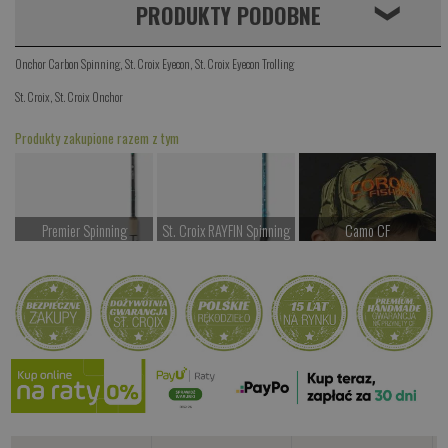
PRODUKTY PODOBNE
❮
Onchor Carbon Spinning
,
St. Croix Eyecon
,
St. Croix Eyecon Trolling
St. Croix
,
St. Croix Onchor
Produkty zakupione razem z tym
Premier Spinning
St. Croix RAYFIN Spinning
Camo CF
od 947.00 PLN
od 2467.00 PLN
od 77.00 PLN
Kup teraz >
Kup teraz >
Kup teraz >
Tuba na wędkę
P
od 267.00 PLN
Kup teraz >