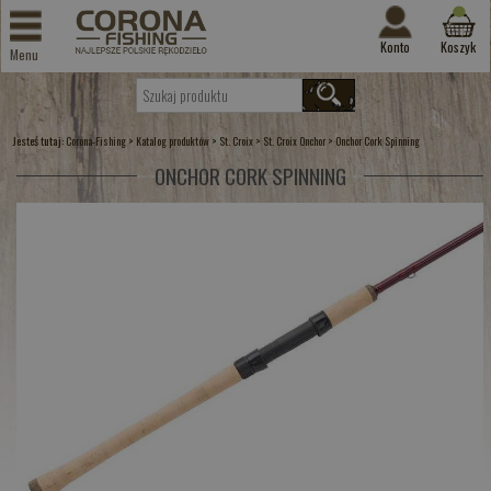
Konto
Koszyk
Menu
Jesteś tutaj:
>
>
>
>
Corona-Fishing
Katalog produktów
St. Croix
St. Croix Onchor
Onchor Cork Spinning
ONCHOR CORK SPINNING