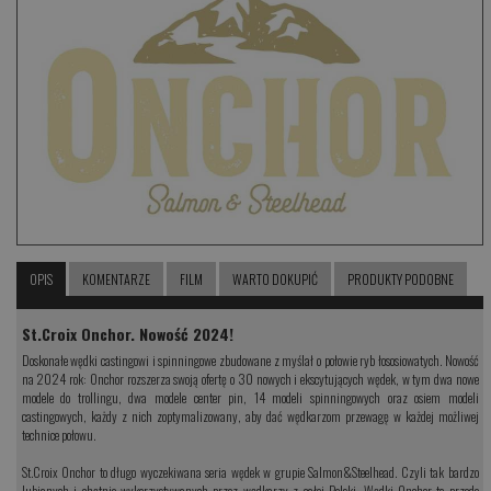
OPIS
KOMENTARZE
FILM
WARTO DOKUPIĆ
PRODUKTY PODOBNE
St.Croix Onchor. Nowość 2024!
Doskonałe wędki castingowi i spinningowe zbudowane z myślał o połowie ryb łososiowatych. Nowość
na 2024 rok: Onchor rozszerza swoją ofertę o 30 nowych i ekscytujących wędek, w tym dwa nowe
modele do trollingu, dwa modele center pin, 14 modeli spinningowych oraz osiem modeli
castingowych, każdy z nich zoptymalizowany, aby dać wędkarzom przewagę w każdej możliwej
technice połowu.
St.Croix Onchor to długo wyczekiwana seria wędek w grupie Salmon&Steelhead. Czyli tak bardzo
lubianych i chętnie wykorzystywanych przez wędkarzy z całej Polski. Wędki Onchor to przede