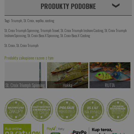
PRODUKTY PODOBNE
❮
Tagi:
Triumph
,
St. Croix
,
wędka
,
casting
St. Croix Triumph Spinning
,
Triumph Travel
,
St. Croix Triumph Inshore Casting
,
St. Croix Triumph
Inshore Spinning
,
St. Croix Bass X Spinning
,
St. Croix Bass X Casting
St. Croix
,
St. Croix Triumph
Produkty zakupione razem z tym
St. Croix Triumph Spinning
Hokka
RUTTA
od 797.00 PLN
od 137.00 PLN
od 87.00 PLN
Kup teraz >
Kup teraz >
Kup teraz >
FOKA CF
od 34.00 PLN
Kup teraz >