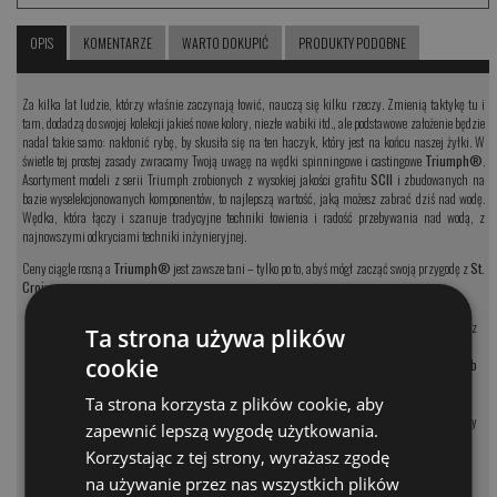
OPIS
KOMENTARZE
WARTO DOKUPIĆ
PRODUKTY PODOBNE
Za kilka lat ludzie, którzy właśnie zaczynają łowić, nauczą się kilku rzeczy. Zmienią taktykę tu i
tam, dodadzą do swojej kolekcji jakieś nowe kolory, niezłe wabiki itd., ale podstawowe założenie będzie
nadal takie samo: nakłonić rybę, by skusiła się na ten haczyk, który jest na końcu naszej żyłki. W
świetle tej prostej zasady zwracamy Twoją uwagę na wędki spinningowe i castingowe
Triumph®
.
Asortyment modeli z serii Triumph zrobionych z wysokiej jakości grafitu
SCII
i zbudowanych na
bazie wyselekcjonowanych komponentów, to najlepszą wartość, jaką możesz zabrać dziś nad wodę.
Wędka, która łączy i szanuje tradycyjne techniki łowienia i radość przebywania nad wodą, z
najnowszymi odkryciami techniki inżynieryjnej.
Ceny ciągle rosną a
Triumph®
jest zawsze tani – tylko po to, abyś mógł zacząć swoją przygodę z
St.
Croix.
•
Najwyższej jakości
grafit SCII
.
•
Twarde aluminiowo-oxydowe przelotki z
Ta strona używa plików
•
Posiadaja 5-letnią gwarancję St. Croix
czarnymi ramkami
cookie
Superstar Service.
•
Uchwyt na kołowrotek Fuji® ECS lub
•
Zaprojektowane w Park Falls, USA.
TCS
.
Ta strona korzysta z plików cookie, aby
•
Zbudowane z komponentów zwykle
•
Rękojeść z korka klasy premium.
używanych tylko w wędkach klasy premium.
•
Dwie warstwy lakieru Flex Coat dla ochrony
zapewnić lepszą wygodę użytkowania.
przed uszkodzeniami.
Korzystając z tej strony, wyrażasz zgodę
na używanie przez nas wszystkich plików
MODEL
CENA