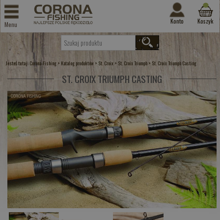
Konto
Koszyk
Menu
Jesteś tutaj:
>
>
>
>
Corona-Fishing
Katalog produktów
St. Croix
St. Croix Triumph
St. Croix Triumph Casting
ST. CROIX TRIUMPH CASTING