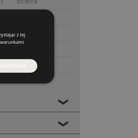
2
837.00 PLN
2
837.00 PLN
3
897.00 PLN
stając z tej
z warunkami
4
897.00 PLN
5
1 027.00 PLN
 WSZYSTKIE
4
897.00 PLN
❮
❮