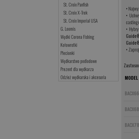
St. Croix Panfish
•
Najwyż
St. Croix X-Trek
•
Uchw
St. Croix Imperial USA
casting
•
Hybry
G. Loomis
Guide
Wędki Corona Fishing
Guide®
Kołowrotki
•
Zapro
Plecionki
Wędkarstwo podlodowe
Zastoso
Prezent dla wędkarza
Odzież wędkarska i akcesoria
MODEL
BACX6
BACX68
BACX71