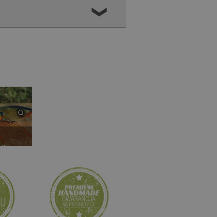
❮
LN
>