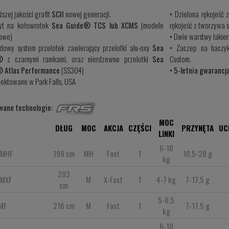
szej jakości grafit
SCII
nowej generacji.
•
Dzielona rękojeść 
yt na kołowrotek
Sea Guide® TCS lub XCMS
(modele
rękojeść z tworzywa 
owe)
•
Dwie warstwy lakier
dowy system przelotek zawierający przelotki alu-oxy
Sea
•
Zaczep na hacz
®
z czarnymi ramkami, oraz nierdzewne przelotki
Sea
Custom.
 Atlas Performance
(SS304)
• 5-letnia gwarancj
jektowane w Park Falls, USA
wane technologie:
MOC
DŁUG
MOC
AKCJA
CZĘŚCI
PRZYNĘTA
UC
LINKI
6-10
6MHF
198 cm
MH
Fast
1
10,5-28 g
kg
203
MXF
M
X-Fast
1
4-7 kg
7-17,5 g
cm
5-8,5
MF
216 cm
M
Fast
1
7-17,5 g
kg
6-10