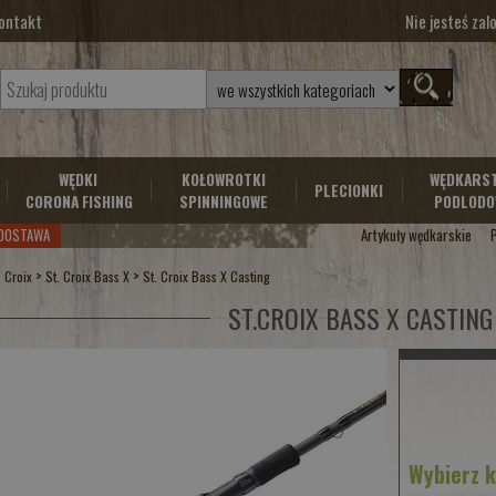
ontakt
Nie jesteś za
WĘDKI
KOŁOWROTKI
WĘDKARS
PLECIONKI
CORONA FISHING
SPINNINGOWE
PODLODO
DOSTAWA
Artykuły wędkarskie
>
>
. Croix
St. Croix Bass X
St. Croix Bass X Casting
ST.CROIX BASS X CASTING
Wybierz 