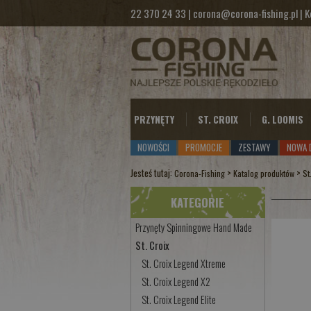
22 370 24 33
|
corona@corona-fishing.pl
|
K
PRZYNĘTY
ST. CROIX
G. LOOMIS
NOWOŚCI
PROMOCJE
ZESTAWY
NOWA 
Jesteś tutaj:
>
>
Corona-Fishing
Katalog produktów
St
KATEGORIE
Przynęty Spinningowe Hand Made
St. Croix
St. Croix Legend Xtreme
St. Croix Legend X2
St. Croix Legend Elite