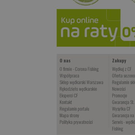
O nas
Zakupy
O firmie - Corona Fishing
Wędkuj z CF
Współpraca
Oferta sezon
Sklep wędkarski Warszawa
Regulamin sk
Rękodzieło wędkarskie
Nowości
Eksperci CF
Promocje
Kontakt
Gwarancja St.
Regulamin portalu
Wysyłka CF
Mapa strony
Gwarancja na 
Polityka prywatności
Serwis - wędk
Fishing