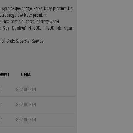
z wyselekcjowanego korka klasy premium lub
sztucznego EVA klasy premium.
u Flex Coat dla lepszej ochrony wędki
yk
Sea Guide®
NHOOK, THOOK lub Kigan
a
St. Croix Superstar Service
HWYT
CENA
1
837.00 PLN
1
837.00 PLN
1
837.00 PLN