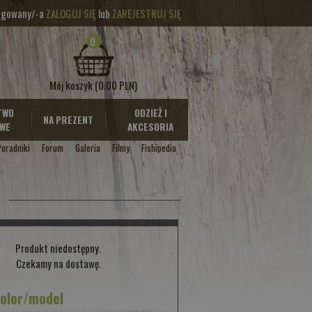
logowany/-a
ZALOGUJ SIĘ
lub
ZAREJESTRUJ SIĘ
0
Mój koszyk
(0.00 PLN)
TWO
ODZIEŻ I
NA PREZENT
WE
AKCESORIA
Poradniki
Forum
Galeria
Filmy
Fishipedia
Produkt niedostępny.
Czekamy na dostawę.
kolor/model