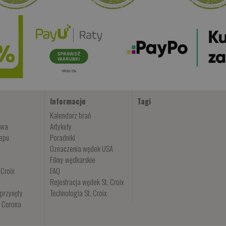
Informacje
Tagi
Kalendarz brań
owa
Artykuły
lepu
Poradniki
Oznaczenia wędek USA
Filmy wędkarskie
 Croix
FAQ
Rejestracja wędek St. Croix
przynęty
Technologia St. Croix
i Corona