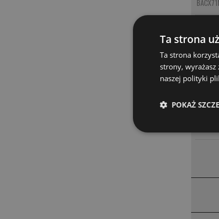
BACX71
BACX7
Ta strona u
BACX7
Ta strona korzyst
strony, wyrażasz
BACX74
naszej polityki p
BACX71
POKAŻ SZCZ
BACX71