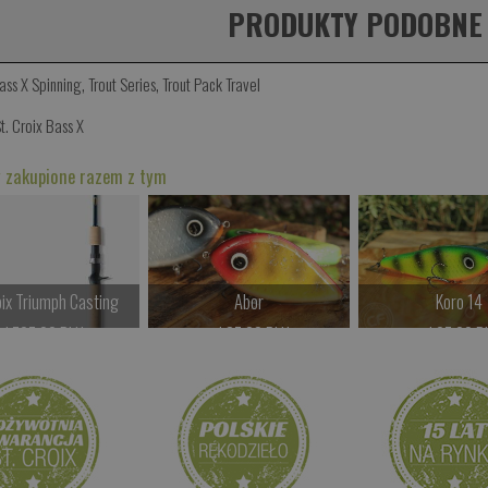
PRODUKTY PODOBNE
Bass X Spinning
,
Trout Series
,
Trout Pack Travel
t. Croix Bass X
 zakupione razem z tym
oix Triumph Casting
Abor
Koro 14
od 797.00 PLN
od 87.00 PLN
od 97.00 P
Kup teraz >
Kup teraz >
Kup teraz 