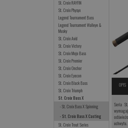
St. Croix RAYFIN
St. Croix Physyx
Legend Tournament Bass
Legend Tournament Walleye &
Musky
St. Croix Avid
St. Croix Victory
St. Croix Mojo Bass
St. Croix Premier
St. Croix Onchor
St. Croix Eyecon
St. Croix Black Bass
OPIS
St. Croix Triumph
St. Croix Bass X
Seria S
- St. Croix Bass X Spinning
wymagają
- St. Croix Bass X Casting
odświeżo
uchwytu.
St. Croix Trout Series