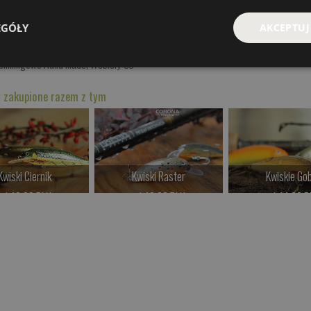
D
,
Łamaniec Mały SS 3D
,
Strzebla 3D Gruba
,
Krąpik 3D Mały
,
EGÓŁY
AKCEPTUJ
SS 3D
,
Czort gruby
Spinningowe Hand Made
,
Woblery SS
 zakupione razem z tym
Kwiski Ciernik
Kwiski Raster
Kwiskie Gob
od 42.00 PLN
od 42.00 PLN
od 44.00 P
Kup teraz >
Kup teraz >
Kup teraz 