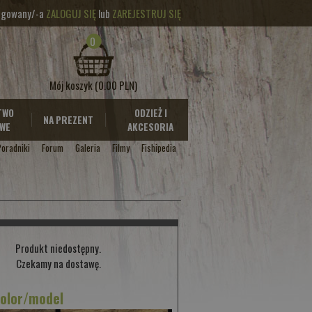
logowany/-a
ZALOGUJ SIĘ
lub
ZAREJESTRUJ SIĘ
0
Mój koszyk
(0.00 PLN)
TWO
ODZIEŻ I
NA PREZENT
WE
AKCESORIA
Poradniki
Forum
Galeria
Filmy
Fishipedia
Produkt niedostępny.
Czekamy na dostawę.
kolor/model