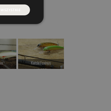
 WSZYSTKIE
io
Kwiski Foxinus
JIG Raczek
LN
od 47.00 PLN
Czekamy na dostawę
>
Kup teraz >
Kup teraz >