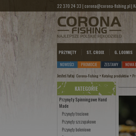
22 370 24 33
|
corona@corona-fishing.pl
|
K
PRZYNĘTY
ST. CROIX
G. LOOMIS
NOWOŚCI
PROMOCJE
ZESTAWY
NOWA 
Jesteś tutaj:
>
>
Corona-Fishing
Katalog produktów
Pr
KATEGORIE
Przynęty Spinningowe Hand
Made
Przynęty trociowe
Przynęty szczupakowe
Przynęty boleniowe