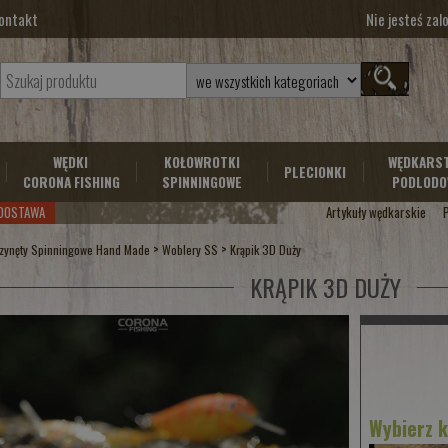
ontakt
Nie jesteś za
WĘDKI
KOŁOWROTKI
WĘDKARS
PLECIONKI
CORONA FISHING
SPINNINGOWE
PODLODO
DOSTAWA
Artykuły wędkarskie
>
>
zynęty Spinningowe Hand Made
Woblery SS
Krąpik 3D Duży
KRĄPIK 3D DUŻY
Wybierz 