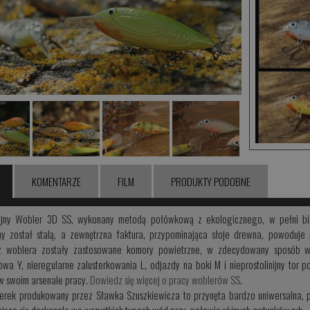
KOMENTARZE
FILM
PRODUKTY PODOBNE
yjny Wobler 3D SS, wykonany metodą połówkową z ekologicznego, w pełni b
ny został stalą, a zewnętrzna faktura, przypominająca słoje drewna, powoduj
z woblera zostały zastosowane komory powietrzne, w zdecydowany sposób w
wa Y, nieregularne zalusterkowania L, odjazdy na boki M i nieprostolinijny tor po
w swoim arsenale pracy.
Dowiedz się więcej o pracy woblerów SS
.
erek produkowany przez Sławka Szuszkiewicza to przynęta bardzo uniwersalna, 
jąca się doskonale we wszystkich typach wód przy, połowie różnych gatunków ryb.