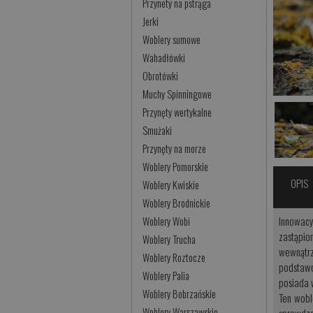
Przynety na pstrąga
Jerki
Woblery sumowe
Wahadłówki
Obrotówki
Muchy Spinningowe
Przynęty wertykalne
Smużaki
Przynęty na morze
Woblery Pomorskie
OPIS
Woblery Kwiskie
Woblery Brodnickie
Innowac
Woblery Wobi
zastąpio
Woblery Trucha
wewnątr
Woblery Roztocze
podstawo
Woblery Palia
posiada 
Woblery Bobrzańskie
Ten wobl
Woblery Warszawskie
sprawdza