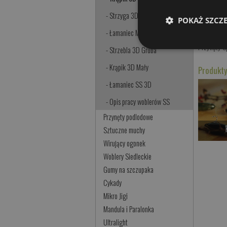
- Strzyga 3D
Strzyga 3
POKAŻ SZCZ
Łamaniec 
- Łamaniec Mały SS 3D
Przynęty 
- Strzebla 3D Gruba
- Krąpik 3D Mały
Produkty
- Łamaniec SS 3D
- Opis pracy woblerów SS
Przynęty podlodowe
Sztuczne muchy
Wirujący ogonek
Woblery Siedleckie
Gumy na szczupaka
Cykady
Mikro Jigi
Mandula i Paralonka
Ultralight