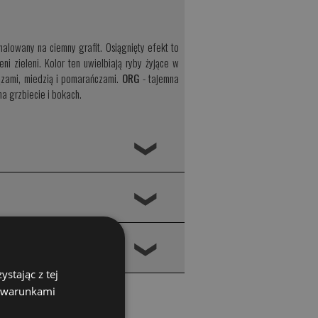
malowany na ciemny grafit. Osiągnięty efekt to
ni zieleni. Kolor ten uwielbiają ryby żyjące w
rązami, miedzią i pomarańczami.
ORG
- tajemna
a grzbiecie i bokach.
❮
❮
❮
stając z tej
z warunkami