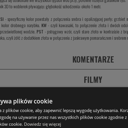
pik 3D to woblerek pływający; głębokość schodzenia: około 1 metr.
SI
- specyficzny kolor powstały z połączenia srebra i opalizującej perły; grzbiet 
y kolor drobnego narybku.
KW
- czyli kawasaki, to połączenie złota i dwóch odcie
i prześwietlonej wodzie.
PST
- pstrągowy wzór, czyli stare złoto w kontraście z b
ka, czyli żółć z dodatkiem złota w połączeniu z jaskrawym pomarańczem i srebrem n
KOMENTARZE
FILMY
PRODUKTY PODOBNE
żywa plików cookie
a z plików cookie, aby zapewnić lepszą wygodę użytkowania. Korzy
ery szuszkiewicza
 zgodę na używanie przez nas wszystkich plików cookie zgodnie 
lików cookie.
Dowiedz się więcej