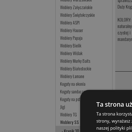
Duży Krą
Woblery Załęczańskie
Woblery Świętokrzyskie
KOLORY:
Woblery ASPI
naturaln
Woblery Hauser
czystej 
Woblery Papaja
mandaryn
Woblery Bielik
Woblery Wiślak
Woblery Murky Baits
Woblery Białostockie
Woblery Łamane
Koguty na okonia
Koguty sandaczowe
Koguty na pstrąga
Ta strona u
Jigi
Ta strona korzyst
Woblery TG
Tagi:
wobl
strony, wyrażasz
Woblery SS
naszej polityki p
Woblery
- Krąpik 3D Duży