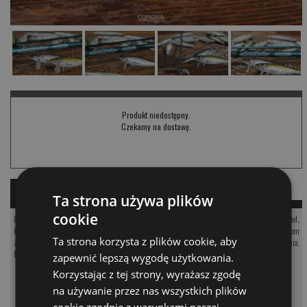
Produkt niedostępny.
Czekamy na dostawę.
OPIS
KOMENTARZE
PRODUKTY PODOBNE
Ta strona używa plików
cookie
Limitowana seria legendarnego woblera na bolenia Tremor. Tremor FL to stary i sprawdzony model,
który dostępny jest w Corona Fishing od 2010 roku. Przynęta od wielu sezonów przynosi wędkarzom
Ta strona korzysta z plików cookie, aby
z całej Polski świetne bolenie. Tremor FL to typowy drobno pracujący wobler do szybkiego prowadzenia.
Model FL został pokryty połyskującą folią alu i dodatkowo pokryty farbami opalizującymi.
zapewnić lepszą wygodę użytkowania.
Korzystając z tej strony, wyrażasz zgodę
na używanie przez nas wszystkich plików
KOMENTARZE
❮
cookie zgodnie z warunkami naszej