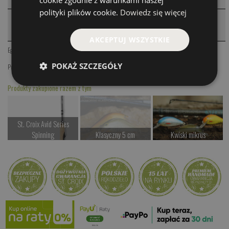
polityki plików cookie.
Dowiedz się więcej
PRODUKTY PODOBNE
❮
AKCEPTUJ WSZYSTKIE
Egil
,
Fiske
,
Sole
,
PULPA
,
Cykada Rattlin
POKAŻ SZCZEGÓŁY
Przynęty Spinningowe Hand Made
,
Przynęty boleniowe
Produkty zakupione razem z tym
St. Croix Avid Series
Spinning
Klasyczny 5 cm
Kwiski mikrus
od 1417.00 PLN
Czekamy na dostawę
od 37.00 PLN
Kup teraz >
Kup teraz >
Kup teraz >
Kwiskie Gobio
od 44.00 PLN
Kup teraz >