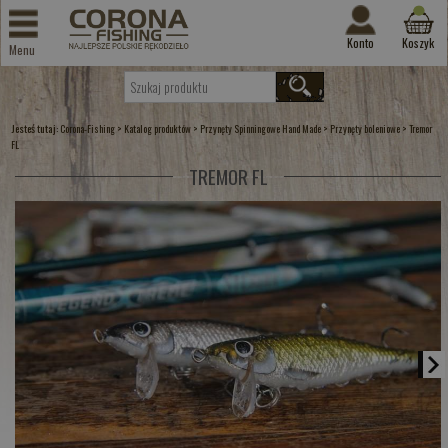
Konto
Koszyk
Menu
Jesteś tutaj:
>
>
>
>
Corona-Fishing
Katalog produktów
Przynęty Spinningowe Hand Made
Przynęty boleniowe
Tremor
FL
TREMOR FL