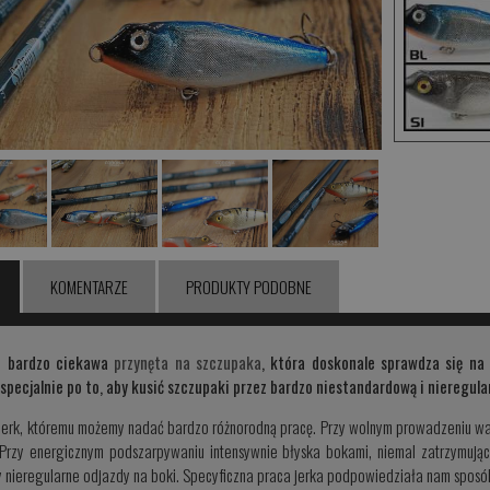
KOMENTARZE
PRODUKTY PODOBNE
o bardzo ciekawa
przynęta na szczupaka
, która doskonale sprawdza się na
specjalnie po to, aby kusić szczupaki przez bardzo niestandardową i nieregula
 jerk, któremu możemy nadać bardzo różnorodną pracę. Przy wolnym prowadzeniu wab
 Przy energicznym podszarpywaniu intensywnie błyska bokami, niemal zatrzymują
 nieregularne odjazdy na boki. Specyficzna praca jerka podpowiedziała nam sposób