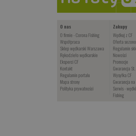
O nas
Zakupy
O firmie - Corona Fishing
Wędkuj z CF
Współpraca
Oferta sezon
Sklep wędkarski Warszawa
Regulamin sk
Rękodzieło wędkarskie
Nowości
Eksperci CF
Promocje
Kontakt
Gwarancja St.
Regulamin portalu
Wysyłka CF
Mapa strony
Gwarancja na 
Polityka prywatności
Serwis - wędk
Fishing