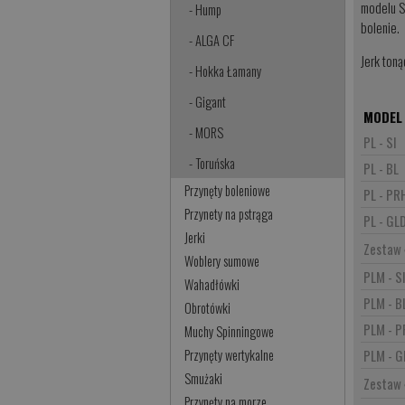
modelu S
- Hump
bolenie.
- ALGA CF
Jerk toną
- Hokka Łamany
- Gigant
MODEL
- MORS
PL - SI
- Toruńska
PL - BL
Przynęty boleniowe
PL - PR
Przynety na pstrąga
PL - GL
Jerki
Zestaw 
Woblery sumowe
PLM - S
Wahadłówki
PLM - B
Obrotówki
PLM - 
Muchy Spinningowe
PLM - G
Przynęty wertykalne
Smużaki
Zestaw
Przynęty na morze