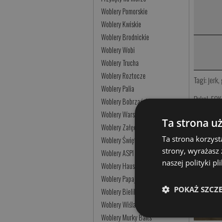
Woblery Pomorskie
Woblery Kwiskie
Woblery Brodnickie
Woblery Wobi
Woblery Trucha
Woblery Roztocze
Tagi:
jerk
,
Woblery Palia
Pukel
,
FOK
Woblery Bobrzańskie
Taily
,
RIL
Woblery Warszawskie
Ta strona u
Woblery Załęczańskie
Przynęty 
Ta strona korzyst
Woblery Świętokrzyskie
Produkty
strony, wyrażasz
Woblery ASPI
naszej polityki p
Woblery Hauser
Woblery Papaja
POKAŻ SZCZ
Woblery Bielik
Woblery Wiślak
Woblery Murky Baits