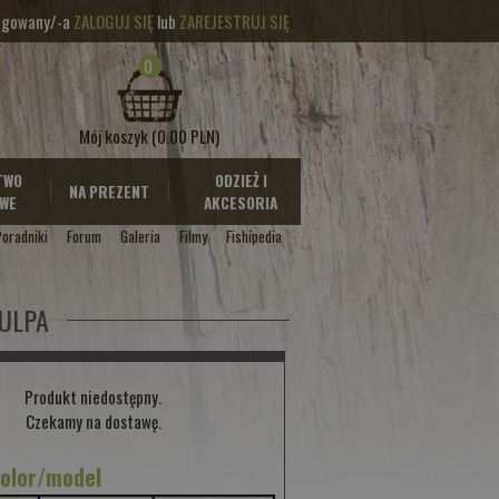
logowany/-a
ZALOGUJ SIĘ
lub
ZAREJESTRUJ SIĘ
0
Mój koszyk
(0.00 PLN)
TWO
ODZIEŻ I
NA PREZENT
WE
AKCESORIA
Poradniki
Forum
Galeria
Filmy
Fishipedia
PULPA
Produkt niedostępny.
Czekamy na dostawę.
kolor/model