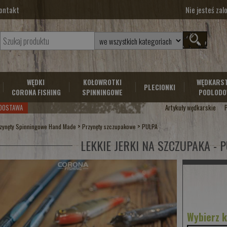
ontakt
Nie jesteś za
WĘDKI
KOŁOWROTKI
WĘDKARS
PLECIONKI
CORONA FISHING
SPINNINGOWE
PODLODO
DOSTAWA
Artykuły wędkarskie
>
>
zynęty Spinningowe Hand Made
Przynęty szczupakowe
PULPA
LEKKIE JERKI NA SZCZUPAKA - 
Wybierz 