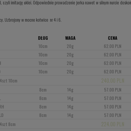
I, czyli imitację uklei. Odpowiednie prowadzenie jerka nawet w silnym nurcie dosko
cy. Uzbrojony w mocne kotwice nr 4 i 6.
DŁUG
WAGA
CENA
10cm
20g
62.00 PLN
10cm
20g
62.00 PLN
H
10cm
20g
62.00 PLN
D
10cm
20g
62.00 PLN
240.00 PLN
4szt 10cm
I
8cm
14g
57.00 PLN
L
8cm
14g
57.00 PLN
PRH
8cm
14g
57.00 PLN
LD
8cm
14g
57.00 PLN
224.00 PLN
 4szt 8cm