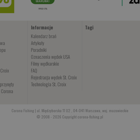
Informacje
Tagi
Kalendarz brań
owa
Artykuły
lepu
Poradniki
Oznaczenia wędek USA
Filmy wędkarskie
 Croix
FAQ
Rejestracja wędek St. Croix
przynęty
Technologia St. Croix
i Corona
Corona Fishing | ul. Międzyborska 11 U2 , 04-041 Warszawa, woj. mazowieckie
© 2008 - 2026 Copyright corona-fishing.pl