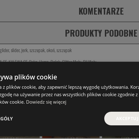
KOMENTARZE
PRODUKTY PODOBNE
glider
,
slider
,
jerk
,
szczupak
,
okoń
,
szczupak
A CF
,
KALEWA CF
,
Buko
,
Hump
,
Bolek
,
Glitter Mały
,
Ril Mały
,
żywa plików cookie
Spinningowe Hand Made
,
Przynęty szczupakowe
a z plików cookie, aby zapewnić lepszą wygodę użytkowania. Korzy
 zakupione razem z tym
 zgodę na używanie przez nas wszystkich plików cookie zgodnie 
lików cookie.
Dowiedz się więcej
EGÓŁY
AKCEPTUJ
Grizzly
Kwiski Kasper
Hokka