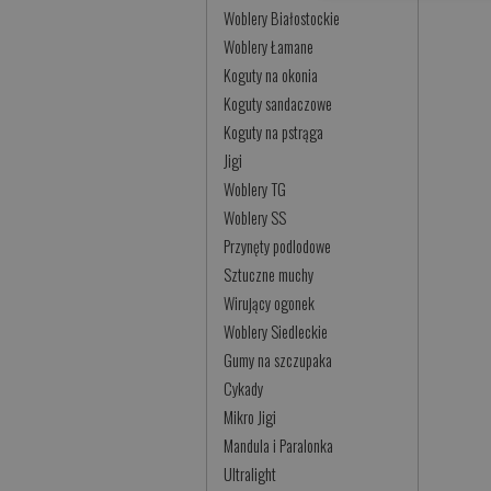
Woblery Białostockie
Woblery Łamane
Koguty na okonia
Koguty sandaczowe
Koguty na pstrąga
Jigi
Woblery TG
Woblery SS
Przynęty podlodowe
Sztuczne muchy
Wirujący ogonek
Woblery Siedleckie
Gumy na szczupaka
Cykady
Mikro Jigi
Mandula i Paralonka
Ultralight