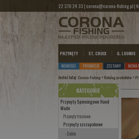
22 370 24 33
|
corona@corona-fishing.pl
|
K
PRZYNĘTY
ST. CROIX
G. LOOMIS
NOWOŚCI
PROMOCJE
ZESTAWY
NOWA 
Jesteś tutaj:
>
>
Corona-Fishing
Katalog produktów
Pr
KATEGORIE
Przynęty Spinningowe Hand
Made
Przynęty trociowe
Przynęty szczupakowe
- Dable