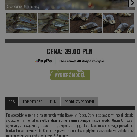
CENA:
39.00 PLN
WYBIERZ MODEL
OPIS
KOMENTARZE
FILM
PRODUKTY PODOBNE
Prawdopodobnie jedna z najstarszych wahadłówek w Polsce. Stary i sprawdzony model blaszki
skutecznej na niemal
wszystkie drapieżniki zamieszkujące nasze wody.
Gnom CF został
wykonany z mosiądzu o grubości 1 mm, dzięki czemu jego stosunkowo niewielka waga pozwala na
bardzo leniwe prowadzenie. Gnom CF pozwoli nam obłowić
płytkie szczupakowe zatoki
oraz
miejsca, gdzie głębokość sięga nawet 5-6 metrów.