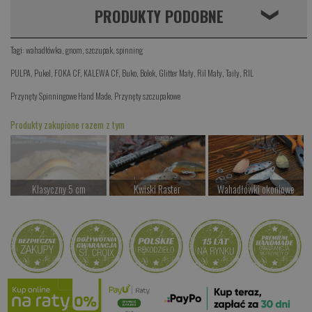
PRODUKTY PODOBNE
❮
Tagi:
wahadłówka
,
gnom
,
szczupak
,
spinning
PULPA
,
Pukel
,
FOKA CF
,
KALEWA CF
,
Buko
,
Bolek
,
Glitter Mały
,
Ril Mały
,
Taily
,
RIL
Przynęty Spinningowe Hand Made
,
Przynęty szczupakowe
Produkty zakupione razem z tym
Klasyczny 5 cm
Kwiski Raster
Wahadłówki okoniowe
Czekamy na dostawę
od 42.00 PLN
od 22.00 PLN
Kup teraz >
Kup teraz >
Kup teraz >
ESOX
Czekamy na dostawę
Kup teraz >