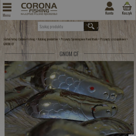
Konto
Koszyk
Menu
Jesteś tutaj:
>
>
>
>
Corona-Fishing
Katalog produktów
Przynęty Spinningowe Hand Made
Przynęty szczupakowe
GNOM CF
GNOM CF