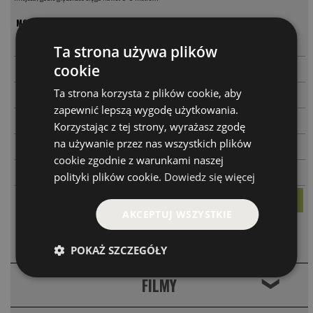
MODEL
CENA
-
+
PARAMETRY
GNOM
39.00 PLN
Ta strona używa plików
-
+
cookie
PARAMETRY
GNOM MAŁY
34.00 PLN
-
+
Ta strona korzysta z plików cookie, aby
71.00 PLN
Zestaw 2szt
zapewnić lepszą wygodę użytkowania.
-
+
PARAMETRY
GNOM H
39.00 PLN
Korzystając z tej strony, wyrażasz zgodę
na używanie przez nas wszystkich plików
-
+
PARAMETRY
GNOM MAŁY H
36.00 PLN
cookie zgodnie z warunkami naszej
-
+
73.00 PLN
Zestaw 2szt H
polityki plików cookie.
Dowiedz się więcej
AKCEPTUJ WSZYSTKIE
KOMENTARZE
❮
POKAŻ SZCZEGÓŁY
FILMY
❮