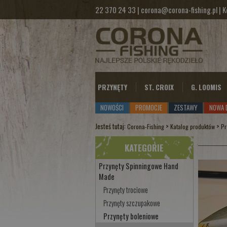
22 370 24 33
|
corona@corona-fishing.pl
|
K
PRZYNĘTY
ST. CROIX
G. LOOMIS
NOWOŚCI
PROMOCJE
ZESTAWY
NOWA 
Jesteś tutaj:
>
>
Corona-Fishing
Katalog produktów
Pr
KATEGORIE
Przynęty Spinningowe Hand
Made
Przynęty trociowe
Przynęty szczupakowe
Przynęty boleniowe