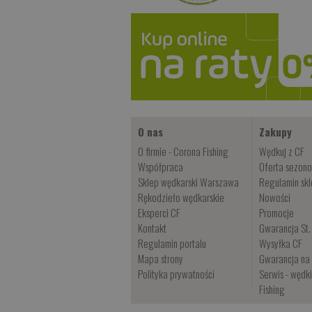
O nas
Zakupy
O firmie - Corona Fishing
Wędkuj z CF
Współpraca
Oferta sezon
Sklep wędkarski Warszawa
Regulamin sk
Rękodzieło wędkarskie
Nowości
Eksperci CF
Promocje
Kontakt
Gwarancja St.
Regulamin portalu
Wysyłka CF
Mapa strony
Gwarancja na 
Polityka prywatności
Serwis - wędk
Fishing