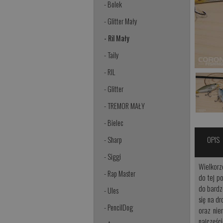
- Bolek
- Glitter Mały
- Ril Mały
- Taily
- RIL
- Glitter
- TREMOR MAŁY
- Bielec
OPIS
- Sharp
- Siggi
Wielkorz
- Rap Master
do tej p
do bardz
- Ules
się na d
- PencilDog
oraz nie
najczęśc