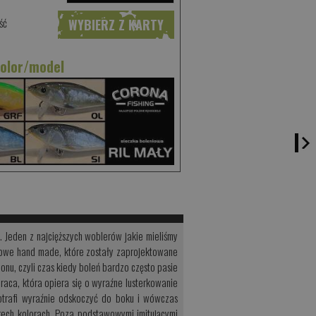
ść
WYBIERZ Z KARTY
kolor/model
. Jeden z najcięższych woblerów jakie mieliśmy
niowe hand made, które zostały zaprojektowane
nu, czyli czas kiedy boleń bardzo często pasie
raca, która opiera się o wyraźne lusterkowanie
otrafi wyraźnie odskoczyć do boku i wówczas
erech kolorach. Poza podstawowymi imitującymi