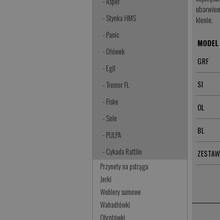
- Asper
ubarwien
- Stynka HMS
klenie.
- Panic
MODEL
- Ołówek
GRF
- Egil
SI
- Tremor FL
- Fiske
OL
- Sole
BL
- PULPA
- Cykada Rattlin
ZESTAW
Przynety na pstrąga
Jerki
Woblery sumowe
Wahadłówki
Obrotówki