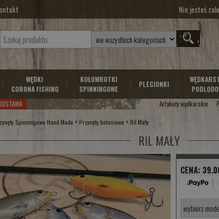
ontakt
Nie jesteś za
WĘDKI
KOŁOWROTKI
WĘDKARS
PLECIONKI
CORONA FISHING
SPINNINGOWE
PODLODO
DOSTAWA
Artykuły wędkarskie
>
>
zynęty Spinningowe Hand Made
Przynęty boleniowe
Ril Mały
RIL MAŁY
CENA:
39.0