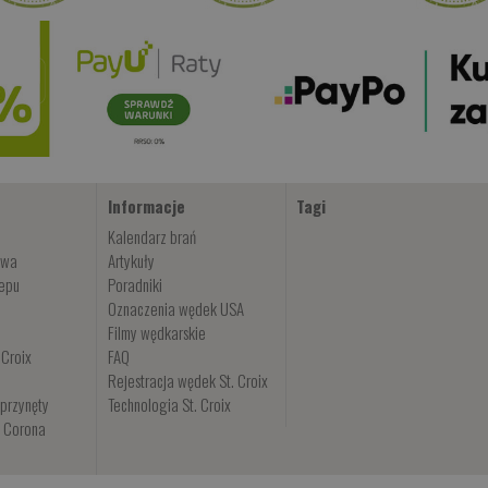
Informacje
Tagi
Kalendarz brań
owa
Artykuły
lepu
Poradniki
Oznaczenia wędek USA
Filmy wędkarskie
 Croix
FAQ
Rejestracja wędek St. Croix
przynęty
Technologia St. Croix
i Corona