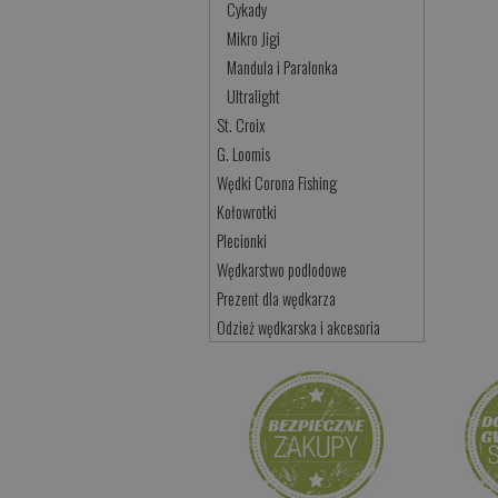
Cykady
Mikro Jigi
Mandula i Paralonka
Ultralight
St. Croix
G. Loomis
Wędki Corona Fishing
Kołowrotki
Plecionki
Wędkarstwo podlodowe
Prezent dla wędkarza
Odzież wędkarska i akcesoria