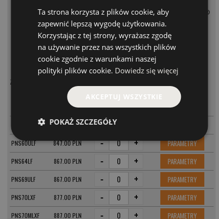
zapewnia lepszą wytrzymałość na zginanie i
stali nierdzewnej.
Ta strona korzysta z plików cookie, aby
mniejszą wagę.
• Uchwyt na kołowrotek Sea Guide®
•
Zaprojektowana specjalnie do połowu
NPS
dla doskonałej czułości i komfortu.
zapewnić lepszą wygodę użytkowania.
drobnych ryb.
•
Rękojeść z korka klasy premium.
Korzystając z tej strony, wyrażasz zgodę
•
5-letnia gwarancja wspierana przez St. Croix
•
Dwie warstwy lakieru Flex Coat.
Superstar Service.
na używanie przez nas wszystkich plików
•
Zaprojektowana w USA, wykonana ręcznie w
cookie zgodnie z warunkami naszej
Meksyku.
polityki plików cookie.
Dowiedz się więcej
Zastosowane technologie:
MODEL
CENA
AKCEPTUJ WSZYSTKIE
-
+
PARAMETRY
PNS50ULM
847.00 PLN
POKAŻ SZCZEGÓŁY
-
+
PARAMETRY
PNS54ULF
847.00 PLN
-
+
PARAMETRY
PNS60ULF
847.00 PLN
-
+
PARAMETRY
PNS64LF
867.00 PLN
-
+
PARAMETRY
PNS69ULF
867.00 PLN
-
+
PARAMETRY
PNS70LXF
877.00 PLN
-
+
PARAMETRY
PNS70MLXF
887.00 PLN