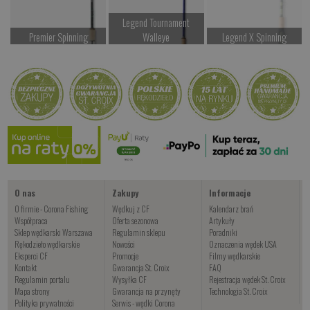
Legend Tournament
Premier Spinning
Walleye
Legend X Spinning
P
od 947.00 PLN
od 1607.00 PLN
Czekamy na dostawę
Kup teraz >
Kup teraz >
Kup teraz >
Ultegra FD
od 617.00 PLN
Kup teraz >
O nas
Zakupy
Informacje
O firmie - Corona Fishing
Wędkuj z CF
Kalendarz brań
Współpraca
Oferta sezonowa
Artykuły
Sklep wędkarski Warszawa
Regulamin sklepu
Poradniki
Rękodzieło wędkarskie
Nowości
Oznaczenia wędek USA
Eksperci CF
Promocje
Filmy wędkarskie
Kontakt
Gwarancja St. Croix
FAQ
Regulamin portalu
Wysyłka CF
Rejestracja wędek St. Croix
Mapa strony
Gwarancja na przynęty
Technologia St. Croix
Polityka prywatności
Serwis - wędki Corona