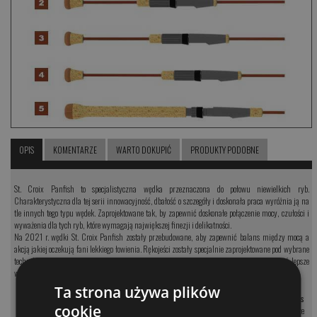
OPIS
KOMENTARZE
WARTO DOKUPIĆ
PRODUKTY PODOBNE
St. Croix Panfish to specjalistyczna wędka przeznaczona do połowu niewielkich ryb.
Charakterystyczna dla tej serii innowacyjność, dbałość o szczegóły i doskonała praca wyróżnia ją na
tle innych tego typu wędek. Zaprojektowane tak, by zapewnić doskonałe połączenie mocy, czułości i
wyważenia dla tych ryb, które wymagają największej finezji i delikatności.
Na 2021 r. wędki St. Croix Panfish zostały przebudowane, aby zapewnić balans między mocą a
akcją jakiej oczekują fani lekkiego łowienia. Rękojeści zostały specjalnie zaprojektowane pod wybrane
techniki łowienia, i świetnie współgrają z modelami wędek zbudowanymi tak, by osiągnąć lepsze
wyważenie i większą czułość.
Ta strona używa plików
•
Wędki St. Croix Panfish zbudowane są z
• Przelotki Sea Guide
®
Atlas
cookie
nowej wersji włókna węglowego
SCII
, które
Performance
z pierścieniami i ramkami ze