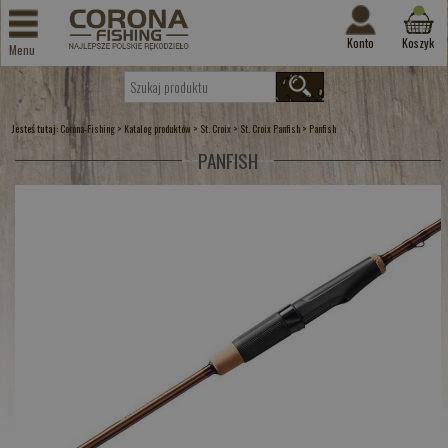
Konto
Koszyk
Menu
Jesteś tutaj:
>
>
>
>
Corona-Fishing
Katalog produktów
St. Croix
St. Croix Panfish
Panfish
PANFISH