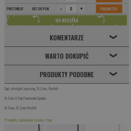
-
+
PARAMETRY
PNS73MLXF
887.00 PLN
KOMENTARZE
❮
WARTO DOKUPIĆ
❮
PRODUKTY PODOBNE
❮
Tagi:
ultralight
,
spinning
,
St. Croix
,
Panfish
St. Croix X-Trek Freshwater System
St. Croix
,
St. Croix Panfish
Produkty zakupione razem z tym