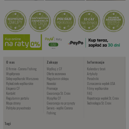
od 3687.00 PLN
od 87.00 PLN
od 97.00 PLN
Kup teraz >
Kup teraz >
Kup teraz >
KALEWA CF
od 32.00 PLN
Kup teraz >
O nas
Zakupy
Informacje
O firmie - Corona Fishing
Wędkuj z CF
Kalendarz brań
Współpraca
Oferta sezonowa
Artykuły
Sklep wędkarski Warszawa
Regulamin sklepu
Poradniki
Rękodzieło wędkarskie
Nowości
Oznaczenia wędek USA
Eksperci CF
Promocje
Filmy wędkarskie
Kontakt
Gwarancja St. Croix
FAQ
Regulamin portalu
Wysyłka CF
Rejestracja wędek St. Croix
Mapa strony
Gwarancja na przynęty
Technologia St. Croix
Polityka prywatności
Serwis - wędki Corona
Fishing
Tagi