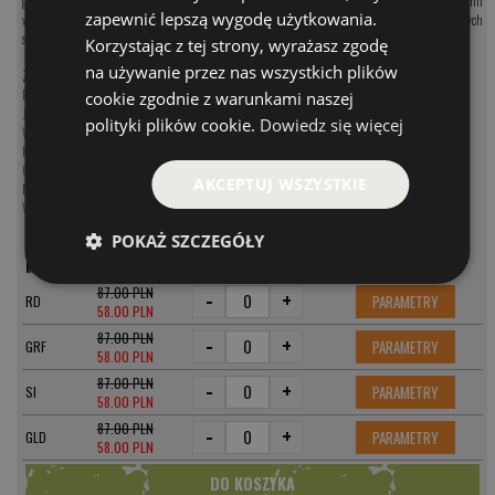
gwarancja jakości i skuteczności, dedykowana dla tych, którzy nie zadowalają się przeciętnymi
zapewnić lepszą wygodę użytkowania.
wynikami, a poszukują przynęty, która zmaksymalizuje ich szanse na złowienie rekordowych
szczupaków.
Korzystając z tej strony, wyrażasz zgodę
na używanie przez nas wszystkich plików
Zobacz kategorię:
Przynęty na szczupaka
cookie zgodnie z warunkami naszej
Jerki na szczupaka
polityki plików cookie.
Dowiedz się więcej
Woblery na szczupaka
Koguty na szczupaka
Obrotówki na szczupaka
AKCEPTUJ WSZYSTKIE
Muchy na szczupaka
Wahadłówki na szczupaka
POKAŻ SZCZEGÓŁY
MODEL
CENA
87.00 PLN
-
+
PARAMETRY
RD
58.00 PLN
87.00 PLN
-
+
PARAMETRY
GRF
58.00 PLN
87.00 PLN
-
+
PARAMETRY
SI
58.00 PLN
87.00 PLN
-
+
PARAMETRY
GLD
58.00 PLN