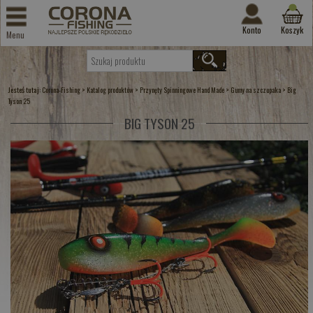
Konto
Koszyk
Menu
Jesteś tutaj:
>
>
>
>
Corona-Fishing
Katalog produktów
Przynęty Spinningowe Hand Made
Gumy na szczupaka
Big
Tyson 25
BIG TYSON 25