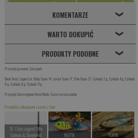
KOMENTARZE
❮
WARTO DOKUPIĆ
❮
PRODUKTY PODOBNE
❮
Przynęty gumowe
,
Szczupak
Back Twist
,
UpperCut
,
Baby Tyson 14
,
Junior Tyson 17
,
Pike Tyson 21
,
Cykada 2 g
,
Cykada 4 g
,
Cykada
6 g
,
Cykada 8 g
,
Cykada 11 g
Przynęty Spinningowe Hand Made
,
Gumy na szczupaka
Produkty zakupione razem z tym
St. Croix Legend Elite
Salmon & Steelhead
RUTTA
TURPA