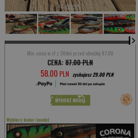
Min. cena w zł z 30dni przed obniżką 87.00
CENA:
87.00 PLN
58.00
PLN
zyskujesz 29.00 PLN
WYBIERZ MODEL
Wybierz kolor/model