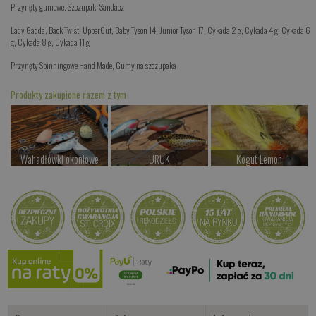
Przynęty gumowe
,
Szczupak
,
Sandacz
Lady Gadda
,
Back Twist
,
UpperCut
,
Baby Tyson 14
,
Junior Tyson 17
,
Cykada 2 g
,
Cykada 4 g
,
Cykada 6
g
,
Cykada 8 g
,
Cykada 11 g
Przynęty Spinningowe Hand Made
,
Gumy na szczupaka
Produkty zakupione razem z tym
Wahadłówki okoniowe
URUK
Kogut Lemon
od 22.00 PLN
od 69.00 PLN
od 24.00 PLN
Kup teraz >
Kup teraz >
Kup teraz >
Kogut Orange
od 24.00 PLN
Kup teraz >