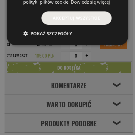
polityki plików cookie.
Dowiedz się więcej
MODEL
CENA
AKCEPTUJ WSZYSTKIE
-
+
PARAMETRY
NA
37.00 PLN
-
+
PARAMETRY
POKAŻ SZCZEGÓŁY
ORG
37.00 PLN
-
+
PARAMETRY
SE
37.00 PLN
-
+
105.00 PLN
ZESTAW 3SZT
KOMENTARZE
❮
WARTO DOKUPIĆ
❮
PRODUKTY PODOBNE
❮