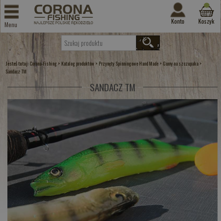
Konto
Koszyk
Menu
Jesteś tutaj:
>
>
>
>
Corona-Fishing
Katalog produktów
Przynęty Spinningowe Hand Made
Gumy na szczupaka
Sandacz TM
SANDACZ TM