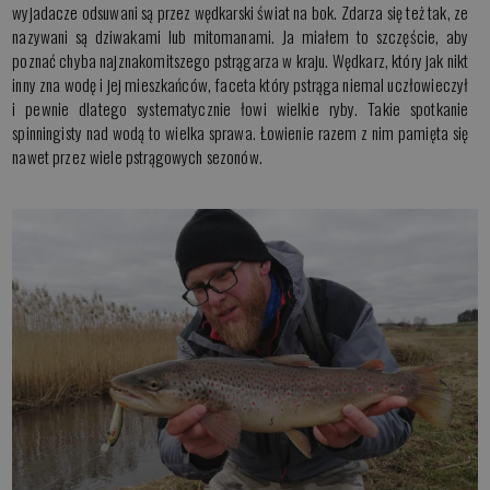
wyjadacze odsuwani są przez wędkarski świat na bok. Zdarza się też tak, ze
nazywani są dziwakami lub mitomanami. Ja miałem to szczęście, aby
poznać chyba najznakomitszego pstrągarza w kraju. Wędkarz, który jak nikt
inny zna wodę i jej mieszkańców, faceta który pstrąga niemal uczłowieczył
i pewnie dlatego systematycznie łowi wielkie ryby. Takie spotkanie
spinningisty nad wodą to wielka sprawa. Łowienie razem z nim pamięta się
nawet przez wiele pstrągowych sezonów.