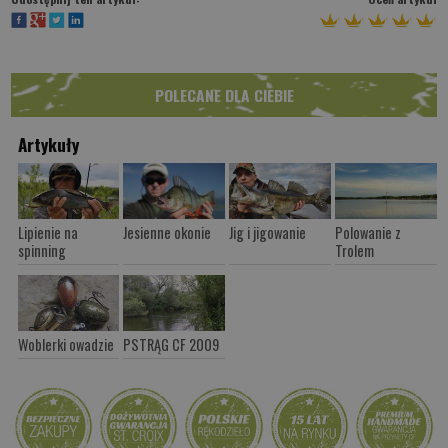
POLECANE DLA CIEBIE
Artykuły
Lipienie na
Jesienne okonie
Jig i jigowanie
Polowanie z
spinning
Trolem
Woblerki owadzie
PSTRĄG CF 2009