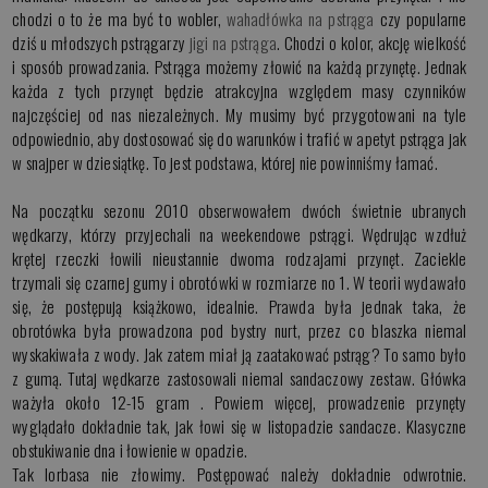
chodzi o to że ma być to wobler,
wahadłówka na pstrąga
czy popularne
dziś u młodszych pstrągarzy
jigi na pstrąga
. Chodzi o kolor, akcję wielkość
i sposób prowadzania. Pstrąga możemy złowić na każdą przynętę. Jednak
każda z tych przynęt będzie atrakcyjna względem masy czynników
najczęściej od nas niezależnych. My musimy być przygotowani na tyle
odpowiednio, aby dostosować się do warunków i trafić w apetyt pstrąga jak
w snajper w dziesiątkę. To jest podstawa, której nie powinniśmy łamać.
Na początku sezonu 2010 obserwowałem dwóch świetnie ubranych
wędkarzy, którzy przyjechali na weekendowe pstrągi. Wędrując wzdłuż
krętej rzeczki łowili nieustannie dwoma rodzajami przynęt. Zaciekle
trzymali się czarnej gumy i obrotówki w rozmiarze no 1. W teorii wydawało
się, że postępują książkowo, idealnie. Prawda była jednak taka, że
obrotówka była prowadzona pod bystry nurt, przez co blaszka niemal
wyskakiwała z wody. Jak zatem miał ją zaatakować pstrąg? To samo było
z gumą. Tutaj wędkarze zastosowali niemal sandaczowy zestaw. Główka
ważyła około 12-15 gram . Powiem więcej, prowadzenie przynęty
wyglądało dokładnie tak, jak łowi się w listopadzie sandacze. Klasyczne
obstukiwanie dna i łowienie w opadzie.
Tak lorbasa nie złowimy. Postępować należy dokładnie odwrotnie.