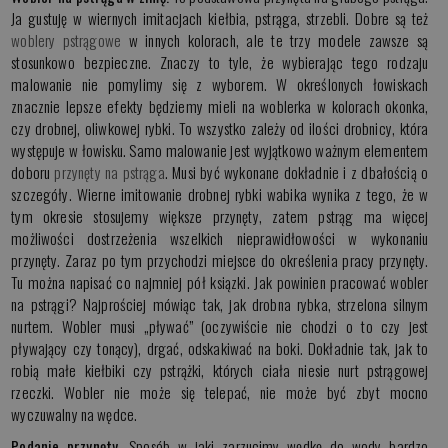
Ja gustuję w wiernych imitacjach kiełbia, pstrąga, strzebli. Dobre są też
woblery pstrągowe
w innych kolorach, ale te trzy modele zawsze są
stosunkowo bezpieczne. Znaczy to tyle, że wybierając tego rodzaju
malowanie nie pomylimy się z wyborem. W określonych łowiskach
znacznie lepsze efekty będziemy mieli na woblerka w kolorach okonka,
czy drobnej, oliwkowej rybki. To wszystko zależy od ilości drobnicy, która
występuje w łowisku. Samo malowanie jest wyjątkowo ważnym elementem
doboru
przynęty na pstrąga
. Musi być wykonane dokładnie i z dbałością o
szczegóły. Wierne imitowanie drobnej rybki wabika wynika z tego, że w
tym okresie stosujemy większe przynęty, zatem pstrąg ma więcej
możliwości dostrzeżenia wszelkich nieprawidłowości w wykonaniu
przynęty. Zaraz po tym przychodzi miejsce do określenia pracy przynęty.
Tu można napisać co najmniej pół ksiązki. Jak powinien pracować wobler
na pstrągi? Najprościej mówiąc tak, jak drobna rybka, strzelona silnym
nurtem. Wobler musi „pływać” (oczywiście nie chodzi o to czy jest
pływający czy tonący), drgać, odskakiwać na boki. Dokładnie tak, jak to
robią małe kiełbiki czy pstrążki, których ciała niesie nurt pstrągowej
rzeczki. Wobler nie może się telepać, nie może być zbyt mocno
wyczuwalny na wędce.
Podanie przynęty.
Sposób w jaki zarzucimy wędkę do wody bardzo