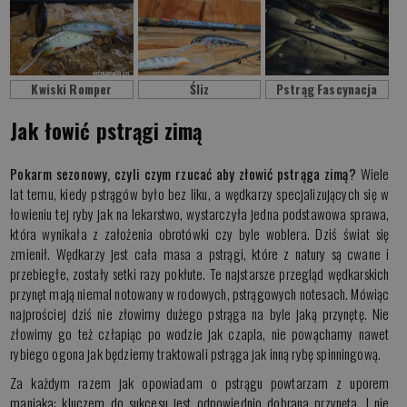
Kwiski Romper
Śliz
Pstrąg Fascynacja
Jak łowić pstrągi zimą
Pokarm sezonowy, czyli czym rzucać aby złowić pstrąga zimą?
Wiele
lat temu, kiedy pstrągów było bez liku, a wędkarzy specjalizujących się w
łowieniu tej ryby jak na lekarstwo, wystarczyła jedna podstawowa sprawa,
która wynikała z założenia obrotówki czy byle woblera. Dziś świat się
zmienił. Wędkarzy jest cała masa a pstrągi, które z natury są cwane i
przebiegłe, zostały setki razy pokłute. Te najstarsze przegląd wędkarskich
przynęt mają niemal notowany w rodowych, pstrągowych notesach. Mówiąc
najprościej dziś nie złowimy dużego pstrąga na byle jaką przynętę. Nie
złowimy go też człapiąc po wodzie jak czapla, nie powąchamy nawet
rybiego ogona jak będziemy traktowali pstrąga jak inną rybę spinningową.
Za każdym razem jak opowiadam o pstrągu powtarzam z uporem
maniaka: kluczem do sukcesu jest odpowiednio dobrana przynęta. I nie