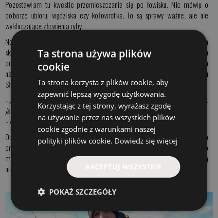
Pozostawiam tu kwestie przemieszczania się po łowisku. Nie mówię o
doborze ubioru, wędziska czy kołowrotka. To są sprawy ważne, ale nie
wykluczające złowienia ryby.
No dobrze, jak zatem przygotować się do łowienia? Jakie przynęty będą
skuteczne i jak je rzucać, jak prowadzić? Nie da się napisać o wszystkich
Ta strona używa plików
przynętach oraz o wszystkich sposobach łowienia. Zatem skupmy się na
cookie
najprostszym rozwiązaniu. Zadałem kiedyś przewrotne pytanie Panu
Ta strona korzysta z plików cookie, aby
Sławkowi:
zapewnić lepszą wygodę użytkowania.
- Jaką przynętę wybrałbyś na pstrąga, wiedząc że masz możliwość łowić tylko
Korzystając z tej strony, wyrażasz zgodę
jedną sztuką w określonym modelu i kolorze?
na używanie przez nas wszystkich plików
- Migotliwy woblerek w kolorze pstrąga. Najlepiej łamany i lekko tonący.
cookie zgodnie z warunkami naszej
Odpowiedź padła bez zastanowienia i niemal ekspresowo. Wobler to
polityki plików cookie.
Dowiedz się więcej
przynęta, z którą najwięcej jesteśmy w stanie zrobić. Prowadzić go
możemy na wiele sposobów, a jego naturalną pracę możemy nad wodą
AKCEPTUJ WSZYSTKIE
niemal w dowolny sposób modelować.
POKAŻ SZCZEGÓŁY