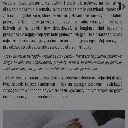
swoje zimowe, wiosenne stanowiska i zaczynały polować na normalnym
dla siebie pokarmie. Normalnym, to znaczy na drobnych rybach, robakach i
żabach. To grube kąski, które determinują stosowanie większych niż latem
przynęt. Z kolei duże przynęty pociągają za sobą szereg niuansów, o
których to my powinniśmy decydować, a żonglując nimi będziemy
przesądzali o najpiękniejszym holu grubego pstrąga. Owe niuanse to chyba
najważniejsza sprawa przy polowaniu na grubego pstrąga. Mój nauczyciel
prawdziwego pstrągowania zawsze powtarzał mi jedno:
- przy łowieniu pstrągów ważne są trzy rzeczy. Pierwsza to pokarm sezonowy,
druga to dobranie odpowiedniej przynęty, trzecia to odpowiednie jej podanie,
czyli takie, aby pstrąg nie miał wątpliwości, że coś jest nie tak.
Te trzy zasady można oczywiście rozbudować i dodać co najmniej drugie
tyle. Jednak to jest fundament i aby na pstrąga polować i zwiększyć
znacząco prawdopodobieństwo sukcesu, wystarczy na tym etapie rozgryźć
dobór przynęty i odpowiednie jej podanie.