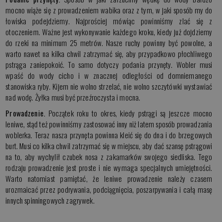
mocno wiąże się z prowadzeniem wabika oraz z tym, w jaki sposób my do
łowiska podejdziemy. Najprościej mówiąc powinniśmy zlać się z
otoczeniem. Ważne jest wykonywanie każdego kroku, kiedy już dojdziemy
do rzeki na minimum 25 metrów. Nasze ruchy powinny być powolne, a
warto nawet na kilka chwil zatrzymać się, aby przypadkowo płochliwego
pstrąga zaniepokoić. To samo dotyczy podania przynęty. Wobler musi
wpaść do wody cicho i w znacznej odległości od domniemanego
stanowiska ryby. Kijem nie wolno strzelać, nie wolno szczytówki wystawiać
nad wodę. Żyłka musi być przeźroczysta i mocna.
Prowadzenie.
Początek roku to okres, kiedy pstrągi są jeszcze mocno
leniwe, stąd też powinniśmy zastosować inny niż latem sposób prowadzania
woblerka. Teraz nasza przynęta powinna kleić się do dna i do brzegowych
burt. Musi co kilka chwil zatrzymać się w miejscu, aby dać szansę pstrągowi
na to, aby wychylił czubek nosa z zakamarków swojego siedliska. Tego
rodzaju prowadzenie jest proste i nie wymaga specjalnych umiejętności.
Warto natomiast pamiętać, że leniwe prowadzenie należy czasem
urozmaicać przez podrywania, podciągnięcia, poszarpywania i całą masę
innych spinningowych zagrywek.