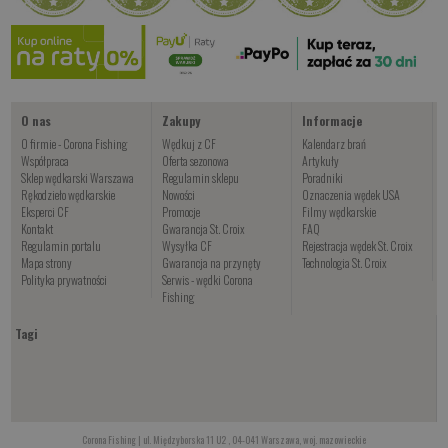
O nas
Zakupy
Informacje
O firmie - Corona Fishing
Wędkuj z CF
Kalendarz brań
Współpraca
Oferta sezonowa
Artykuły
Sklep wędkarski Warszawa
Regulamin sklepu
Poradniki
Rękodzieło wędkarskie
Nowości
Oznaczenia wędek USA
Eksperci CF
Promocje
Filmy wędkarskie
Kontakt
Gwarancja St. Croix
FAQ
Regulamin portalu
Wysyłka CF
Rejestracja wędek St. Croix
Mapa strony
Gwarancja na przynęty
Technologia St. Croix
Polityka prywatności
Serwis - wędki Corona
Fishing
Tagi
Corona Fishing | ul. Międzyborska 11 U2 , 04-041 Warszawa, woj. mazowieckie