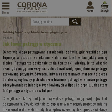
Konto
Koszyk
Menu
Jesteś tutaj:
>
>
Corona-Fishing
Artykuły
Jak łowić pstrągi w styczniu
2011-12-29
Jak łowić pstrągi w styczniu
Okres wielkiego pstrągowania nadchodzi z chwilą, gdy resztki śniegu
topnieją w oczach. Za oknami z dnia na dzień widać jakby więcej
słońca. Pstrągarze doskonale znają ten znak i wiedzą, że to właśnie
czas, gdy mogą pierwszy raz zabrać nad wodę specjalnie na pstrągi
szykowane przynęty. Styczeń, luty a czasem nawet marzec to okres
bardzo specyficzny jesli chodzi o łowienie pstrągów. Zimowe pstrągi
zdecydowanie różnią się o tych łowionych w lipcu i sierpniu. Jak zatem
łoić pstrągi w styczniu i w lutym?
Ci wędkarze, którzy polują na największe pstrągi, mają swój tajny kod
postępowania. Zwykle jest tak, że zapisane w nim reguły postępowania, są
tak nierealne dla wielu młodych adeptów czerwonych kropek, że ci starzy