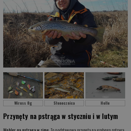
Wiruss 8g
Słonecznica
Holle
Przynęty na pstrąga w styczniu i w lutym
Wobler na pstrąga w zimę.
To podstawowa przynęta na grubego pstrąga.