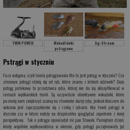
TWIN POWER
Wahadłówki
Jig-Stream
pstrągowe
Pstrągi w styczniu
Faza wstępna, czyli teoria pstrągowania Kto to jest pstrąg w styczniu? Czy
zimowye pstrągi różnią się od ryb, które znamy z letnich niżówek?
Duży
pstrąg potokowy to przedziwna ryba, której nie da się sklasyfikować w
ramach wędkarskich teorii. Są oczywiście obiektywne wskaźniki, które
pozwolą nam zwiększyć szansę na złowienie dużej ryby, jednak kluczem do
sukcesu jest zaprzyjaźnienie się z rzeką i rybami. Aby łowić pstrągi w
styczniu czy w lutym należy na drapieznika spoglądać zupełenie z innej
perspektywy. Tak o pstrągu opowiadał mi pan Sławek. Pamiętam dzień,
kiedy wspólnie wędkowaliśmy w okresie, gdy pstrągi pozajmowały już