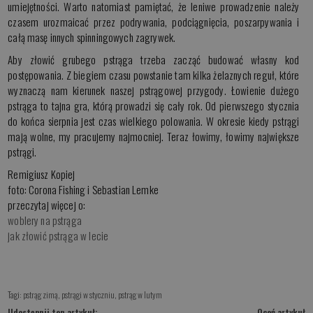
umiejętności. Warto natomiast pamiętać, że leniwe prowadzenie należy
czasem urozmaicać przez podrywania, podciągnięcia, poszarpywania i
całą masę innych spinningowych zagrywek.
Aby złowić grubego pstrąga trzeba zacząć budować własny kod
postępowania. Z biegiem czasu powstanie tam kilka żelaznych reguł, które
wyznaczą nam kierunek naszej pstrągowej przygody. Łowienie dużego
pstrąga to tajna gra, którą prowadzi się cały rok. Od pierwszego stycznia
do końca sierpnia jest czas wielkiego polowania. W okresie kiedy pstrągi
mają wolne, my pracujemy najmocniej. Teraz łowimy, łowimy największe
pstrągi.
Remigiusz Kopiej
foto: Corona Fishing i Sebastian Lemke
przeczytaj więcej o:
woblery na pstrąga
jak złowić pstrąga w lecie
Tagi:
pstrąg zimą
,
pstrągi w styczniu
,
pstrąg w lutym
Udostępnij ten artykuł:
Oceń artykuł