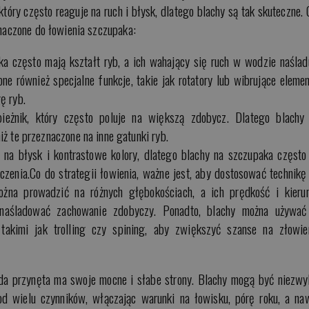
tóry często reaguje na ruch i błysk, dlatego blachy są tak skuteczne. 
znaczone do łowienia szczupaka:
ka często mają kształt ryb, a ich wahający się ruch w wodzie naślad
e również specjalne funkcje, takie jak rotatory lub wibrujące elemen
ę ryb.
ieżnik, który często poluje na większą zdobycz. Dlatego blachy
ż te przeznaczone na inne gatunki ryb.
ą na błysk i kontrastowe kolory, dlatego blachy na szczupaka często
zenia.Co do strategii łowienia, ważne jest, aby dostosować technikę
żna prowadzić na różnych głębokościach, a ich prędkość i kieru
 naśladować zachowanie zdobyczy. Ponadto, blachy można używa
 takimi jak trolling czy spining, aby zwiększyć szanse na złowie
żda przynęta ma swoje mocne i słabe strony. Blachy mogą być niezwy
 od wielu czynników, włączając warunki na łowisku, pórę roku, a na