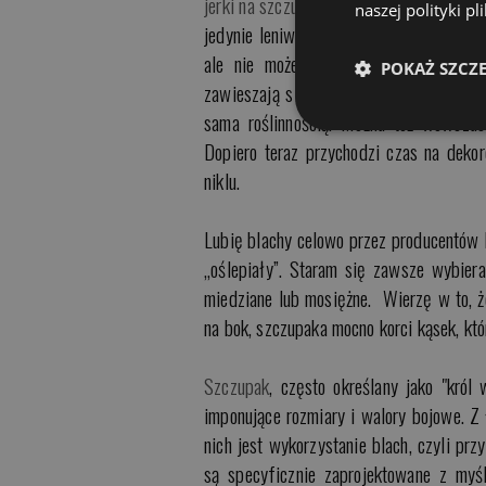
jerki na szczupaka
. Wahadłówka na majo
naszej polityki p
jedynie leniwie kolebać się na boki, a 
ale nie może to przypominać wirowan
POKAŻ SZCZ
zawieszają się w toni, dzięki czemu pr
sama roślinnością. Można też wówczas
Dopiero teraz przychodzi czas na dekoro
niklu.
Lubię blachy celowo przez producentów l
„oślepiały”. Staram się zawsze wybiera
miedziane lub mosiężne. Wierzę w to, 
na bok, szczupaka mocno korci kąsek, któr
Szczupak
, często określany jako "kró
imponujące rozmiary i walory bojowe. Z ł
nich jest wykorzystanie blach, czyli pr
są specyficznie zaprojektowane z myśl