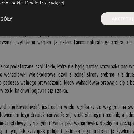
wego szczupaka z płytkiej wody powinna przy jednostajnym prowadze
lików cookie.
Dowiedz się więcej
kiedy zwijanie przyspieszymy blacha łagodnie wejdzie w ruch obrotow
ia pomorskiej karlinki. Najlepsze wahadełka na płytką wodę nie
EGÓŁY
AKCEPTUJ
zy odrobinie wprawy, wędkarz jest w stanie prowadzić przynętę tuż 
 blaszką pograć w jednym miejscu. To działa na szczupaki zabójc
wanie, czyli kolor wabika. Ja jestem fanem naturalnego srebra, ale 
ekko podstarzane, czyli takie, które nie będą bardzo szczupaka pod w
ć wahadłówki wielokolorowe, czyli z jednej strony srebrne, a z drug
że podczas wolnego prowadzenia, kiedy wahadłówka przewala się z b
y co kilka chwil pojawia się i znika.
l wód słodkowodnych", jest celem wielu wędkarzy ze względu na sw
owieniem tego drapieżnika wiąże się wiele strategii i technik, a jedn
zynęt metalowych, znanymi również jako wahadłówki. Blachy na szczup
ą o tym, jak szczupak poluje i jakie są jego preferencje żywienio