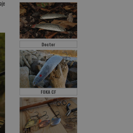
aje
Doctor
FOKA CF