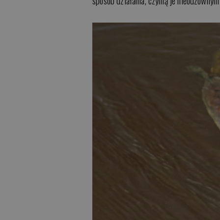
sposób działania, czynią je nieodzowny