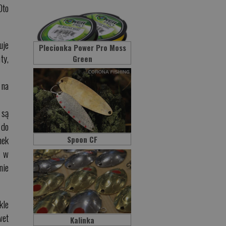
Oto
uje
Plecionka Power Pro Moss
ty,
Green
 na
 są
 do
nek
Spoon CF
ć w
nie
kle
wet
Kalinka