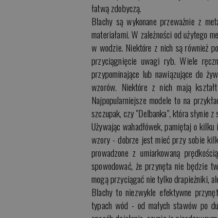
łatwą zdobyczą.
Blachy są wykonane przeważnie z meta
materiałami. W zależności od użytego me
w wodzie. Niektóre z nich są również 
przyciągnięcie uwagi ryb. Wiele ręcz
przypominające lub nawiązujące do żyw
wzorów. Niektóre z nich mają kształt
Najpopularniejsze modele to na przykła
szczupak, czy "Delbanka", która słynie 
Używając wahadłówek, pamiętaj o kilku i
wzory - dobrze jest mieć przy sobie kil
prowadzone z umiarkowaną prędkości
spowodować, że przynęta nie będzie tw
mogą przyciągać nie tylko drapieżniki, a
Blachy to niezwykle efektywne przynęt
typach wód - od małych stawów po duże