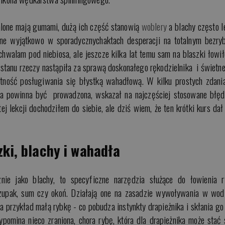
alone mają gumami, dużą ich część stanowią
woblery
a blachy często l
dane wyjątkowo w sporadycznychaktach desperacji na totalnym bezryb
hwalam pod niebiosa, ale jeszcze kilka lat temu sam na blaszki łowi
o stanu rzeczy nastąpiła za sprawą doskonałego rękodzielnika i świetn
ętność posługiwania się błystką wahadłową. W kilku prostych zdani
ęta powinna być prowadzona, wskazał na najczęściej stosowane błęd
j lekcji dochodziłem do siebie, ale dziś wiem, że ten krótki kurs dał
zki, blachy i wahadła
znie jako blachy, to specyficzne narzędzia służące do łowienia r
czupak, sum czy okoń. Działają one na zasadzie wywoływania w wod
na przykład małą rybkę - co pobudza instynkty drapieżnika i skłania go
pomina nieco zraniona, chora rybę, która dla drapieżnika może stać 