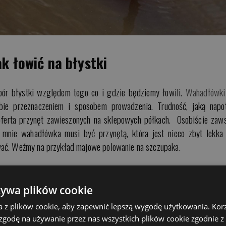
k łowić na błystki
bór błystki względem tego co i gdzie będziemy łowili.
Wahadłówki
ebie przeznaczeniem i sposobem prowadzenia. Trudność, jaką napo
 oferta przynęt zawieszonych na sklepowych półkach. Osobiście zaw
a mnie wahadłówka musi być przynętą, która jest nieco zbyt lekka
wać. Weźmy na przykład majowe polowanie na szczupaka.
rze w którym woda ma
głębokość 1 do 3 metrów,a dno porast
ć blachę, która wykonana jest z blaszki nie grubszej niż 1mm
. Ty
żywa plików cookie
o leniwe prowadzenie, które dodatkowo okraszać będziemy jerkowani
a z plików cookie, aby zapewnić lepszą wygodę użytkowania. Korzy
go szczupaka. Tak pracująca blacha pracuje podobnie jak dobrej jako
 zgodę na używanie przez nas wszystkich plików cookie zgodnie 