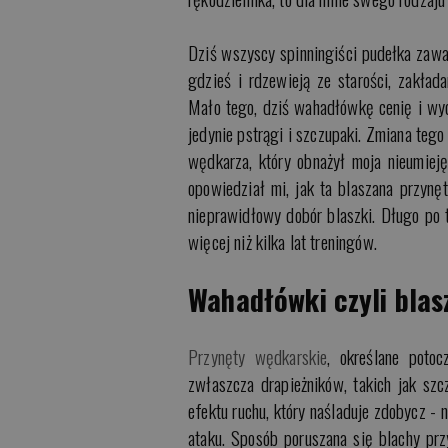
Dziś wszyscy spinningiści pudełka zaw
gdzieś i rdzewieją ze starości, zakła
Mało tego, dziś wahadłówkę cenię i wyc
jedynie pstrągi i szczupaki. Zmiana teg
wędkarza, który obnażył moja nieumiej
opowiedział mi, jak ta blaszana przyn
nieprawidłowy dobór blaszki. Długo po te
więcej niż kilka lat treningów.
Wahadłówki czyli blas
Przynęty wędkarskie
, określane potoc
zwłaszcza drapieżników, takich jak sz
efektu ruchu, który naśladuje zdobycz - 
ataku. Sposób poruszana się blachy przy