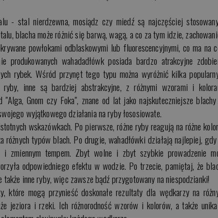
lu - stal nierdzewna, mosiądz czy miedź są najczęściej stosowan
talu, blacha może różnić się barwą, wagą, a co za tym idzie, zachowan
pokrywane powłokami odblaskowymi lub fluorescencyjnymi, co ma na c
nie produkowanych wahadadłówk posiada bardzo atrakcyjne zdobie
ych rybek. Wśród przynęt tego typu można wyróżnić kilka popularn
 ryby, inne są bardziej abstrakcyjne, z różnymi wzorami i kolora
d "Alga, Gnom czy Foka", znane od lat jako najskuteczniejsze blachy
z swojego wyjątkowego działania na ryby łososiowate.
stotnych wskazówkach. Po pierwsze, różne ryby reagują na różne kolor
ka różnych typów blach. Po drugie, wahadłówki działają najlepiej, gdy
ą i zmiennym tempem. Zbyt wolne i zbyt szybkie prowadzenie m
orzyła odpowiedniego efektu w wodzie. Po trzecie, pamiętaj, że bla
le także inne ryby, więc zawsze bądź przygotowany na niespodzianki!
y, które mogą przynieść doskonałe rezultaty dla wędkarzy na różn
 jeziora i rzeki. Ich różnorodność wzorów i kolorów, a także unika