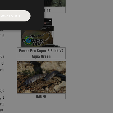
niu
y -
Big Herring
mal
 WSZYSTKIE
nad
zo.
nie
Power Pro Super 8 Slick V2
oda
Aqua Green
iej
oku
oje
ą z
HAUER
aka
we.