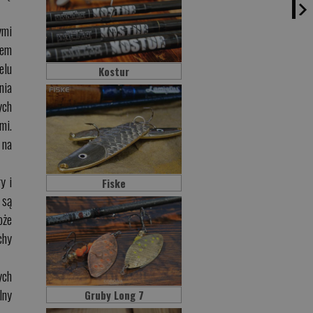
ymi
iem
elu
Kostur
nia
ych
mi.
 na
y i
Fiske
 są
oże
chy
ych
lny
Gruby Long 7