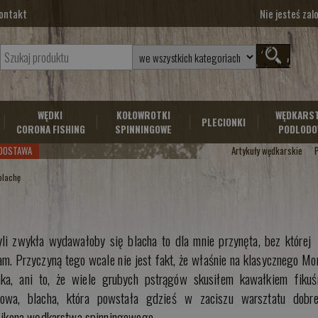
ontakt
Nie jesteś za
WĘDKI
KOŁOWROTKI
WĘDKARS
PLECIONKI
CORONA FISHING
SPINNINGOWE
PODLODO
DOSTAWA
Artykuły wędkarskie
 blachę
i zwykła wydawałoby się blacha to dla mnie przynęta, bez której
m. Przyczyną tego wcale nie jest fakt, że właśnie na klasycznego Mo
ka, ani to, że wiele grubych pstrągów skusiłem kawałkiem fikuś
owa, blacha, która powstała gdzieś w zaciszu warsztatu dobr
u ikona wędkarstwa spinningowego.