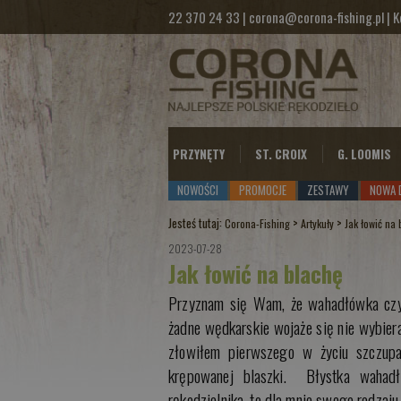
22 370 24 33
|
corona@corona-fishing.pl
|
K
PRZYNĘTY
ST. CROIX
G. LOOMIS
NOWOŚCI
PROMOCJE
ZESTAWY
NOWA 
Jesteś tutaj:
>
>
Corona-Fishing
Artykuły
Jak łowić na
2023-07-28
Jak łowić na blachę
Przyznam się Wam, że wahadłówka czyl
żadne wędkarskie wojaże się nie wybiera
złowiłem pierwszego w życiu szczupa
krępowanej blaszki. Błystka wahadł
rękodzielnika, to dla mnie swego rodzaj