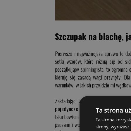
Szczupak na blachę, ja
Pierwsza i najważniejsza sprawa to do
setki wzorów, które różnią się od si
początkujący spinningista, to ogromna
kieruję się zasadą wagi przynęty. Dl
warunków, w jakich przyjdzie mi wędko
Zakładając, że łowił będę w jezio
pojedyncze rośliny, staram się wybra
Ta strona u
taka bowiem przynęta pozwala na bardz
Ta strona korzyst
pauzami i wszystkim tym, co kusi cwane
strony, wyrażasz