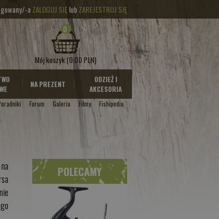
logowany/-a
ZALOGUJ SIĘ
lub
ZAREJESTRUJ SIĘ
0
Mój koszyk
(0.00 PLN)
TWO
ODZIEŻ I
NA PREZENT
WE
AKCESORIA
Poradniki
Forum
Galeria
Filmy
Fishipedia
 na
POLECAMY
rsa
nie
ego