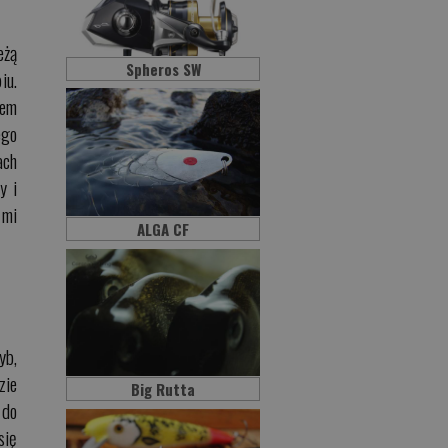
eżą
Spheros SW
iu.
łem
ego
ach
y i
 mi
ALGA CF
yb,
zie
Big Rutta
 do
się