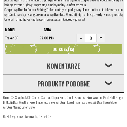
każdego rozmiaru głowy, zapewniając maksymalny komfort noszenia.
Czapka wędkarska Corona Fishing Traker to nie tylko praktyczny element ubioru - to także sposób na
wyrażenie swojego zaangażowania w wędkarstwo. Wyróżnij się na brzegu wody z naszą czapką
Corona Fishing Traker - najlepszym towarzyszem każdego wędkarza!
MODEL
CENA
-
+
Traker CF
77.00 PLN
KOMENTARZE
❮
PRODUKTY PODOBNE
❮
Green CF
,
Snapback CF
,
Cienka Czarna
,
Ciepła Nord
,
Ciepła Szara
,
AirBear Weather Proof Half Finger
Mitt
,
AirBear Weather Proof Fingerless Glove
,
AirBear Fleece Fingerless Glove
,
AirBear Fleece Glove
,
AirBear Merino Liner Glove
Odzież wędkarska i akcesoria
,
Czapki CF