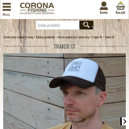
Konto
Koszyk
Menu
Jesteś tutaj:
>
>
>
>
Corona-Fishing
Katalog produktów
Odzież wędkarska i akcesoria
Czapki CF
Traker CF
TRAKER CF