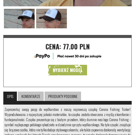
CENA:
77.00 PLN
WYBIERZ MODEL
OPIS
KOMENTARZE
PRODUKTY PODOBNE
Zaprezentuj swoją pasję do wędkarstwa z naszą najnowszą czapką Corona Fishing Traker!
Wyprodukowana z najwyższej jakości materiałów, ta czapka została stworzona z myślą o komforcie i
funkcjonalności. Czapka prezentuje się z białym przodem, który dumnie nosi logo Corona Fishing -
symbol najlepszego polskiego rękodzieła w dziedzinie sprzętu wędkarskiego. Na tyle czapki znajduje
się brązowa siatka, która nie tylko dodaje stylowego akcentu, ale także zapewnia doskonałą wentylację
podczas upalnych dni letnich.Dzięki regulowanemu zapięciu, ta czapka doskonale dopasowuje się do