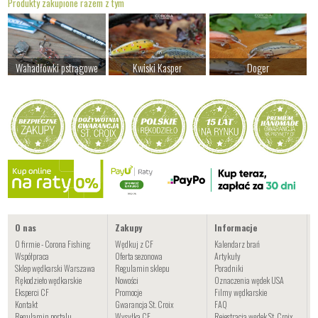
Produkty zakupione razem z tym
Wahadłówki pstrągowe
Kwiski Kasper
Doger
od 22.00 PLN
od 42.00 PLN
od 38.00 PLN
Kup teraz >
Kup teraz >
Kup teraz >
Sulejka
od 54.00 PLN
Kup teraz >
O nas
Zakupy
Informacje
O firmie - Corona Fishing
Wędkuj z CF
Kalendarz brań
Współpraca
Oferta sezonowa
Artykuły
Sklep wędkarski Warszawa
Regulamin sklepu
Poradniki
Rękodzieło wędkarskie
Nowości
Oznaczenia wędek USA
Eksperci CF
Promocje
Filmy wędkarskie
Kontakt
Gwarancja St. Croix
FAQ
Regulamin portalu
Wysyłka CF
Rejestracja wędek St. Croix