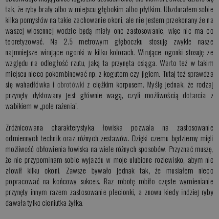
tak, że ryby brały albo w miejscu głębokim albo płytkim. Ubzdurałem sobie
kilka pomysłów na takie zachowanie okoni, ale nie jestem przekonany że na
waszej wiosennej wodzie będą miały one zastosowanie, więc nie ma co
teoretyzować. Na 2.5 metrowym głęboczku stosuję zwykle nasze
najmniejsze wirujące ogonki w kilku kolorach. Wirujące ogonki stosuję ze
względu na odległość rzutu, jaką ta przynęta osiąga. Warto też w takim
miejscu nieco pokombinować np. z kogutem czy jigiem. Tutaj też sprawdza
się wahadłówka i
obrotówki
z ciężkim korpusem. Myślę jednak, że rodzaj
przynęty dyktowany jest głównie wagą, czyli możliwością dotarcia z
wabikiem w „pole rażenia”.
Zróżnicowana charakterystyka łowiska pozwala na zastosowanie
odmiennych technik oraz różnych zestawów. Dzięki czemu będziemy mięli
możliwość obłowienia łowiska na wiele różnych sposobów. Przyznać muszę,
że nie przypominam sobie wyjazdu w moje ulubione rozlewisko, abym nie
złowił kilku okoni. Zawsze bywało jednak tak, że musiałem nieco
popracować na końcowy sukces. Raz robotę robiło częste wymienianie
przynęty innym razem zastosowanie plecionki, a znowu kiedy indziej ryby
dawała tylko cieniutka żyłka.