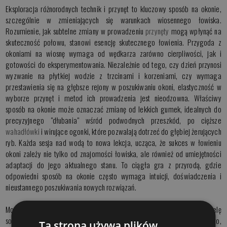
Eksploracja różnorodnych technik i przynęt to kluczowy sposób na okonie,
szczególnie w zmieniających się warunkach wiosennego łowiska.
Rozumienie, jak subtelne zmiany w prowadzeniu
przynęty
mogą wpłynąć na
skuteczność połowu, stanowi esencję skutecznego łowienia. Przygoda z
okoniami na wiosnę wymaga od wędkarza zarówno cierpliwości, jak i
gotowości do eksperymentowania. Niezależnie od tego, czy dzień przynosi
wyzwanie na płytkiej wodzie z trzcinami i korzeniami, czy wymaga
przestawienia się na głębsze rejony w poszukiwaniu okoni, elastyczność w
wyborze przynęt i metod ich prowadzenia jest nieodzowna. Właściwy
sposób na okonie może oznaczać zmianę od lekkich gumek, idealnych do
precyzyjnego "dłubania" wśród podwodnych przeszkód, po cięższe
wahadłówki
i wirujące ogonki, które pozwalają dotrzeć do głębiej żerujących
ryb. Każda sesja nad wodą to nowa lekcja, ucząca, że sukces w łowieniu
okoni zależy nie tylko od znajomości łowiska, ale również od umiejętności
adaptacji do jego aktualnego stanu. To ciągła gra z przyrodą, gdzie
odpowiedni sposób na okonie często wymaga intuicji, doświadczenia i
nieustannego poszukiwania nowych rozwiązań.
Moja wiosenna miejscówka to bardzo niewielki kawałek wody, który dzielę
sobie na dwie części. Ten podział stosuję tylko i wyłącznie ze względu na to,
Ta strona używa plików