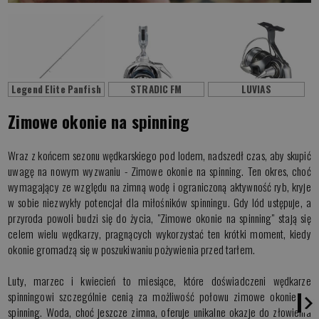
Legend Elite Panfish
STRADIC FM
LUVIAS
Zimowe okonie na spinning
Wraz z końcem sezonu wędkarskiego pod lodem, nadszedł czas, aby skupić
uwagę na nowym wyzwaniu - Zimowe okonie na spinning. Ten okres, choć
wymagający ze względu na zimną wodę i ograniczoną aktywność ryb, kryje
w sobie niezwykły potencjał dla miłośników spinningu. Gdy lód ustępuje, a
przyroda powoli budzi się do życia, "Zimowe okonie na spinning" stają się
celem wielu wędkarzy, pragnących wykorzystać ten krótki moment, kiedy
okonie gromadzą się w poszukiwaniu pożywienia przed tarłem.
Luty, marzec i kwiecień to miesiące, które doświadczeni wędkarze
spinningowi szczególnie cenią za możliwość połowu zimowe okonie na
spinning. Woda, choć jeszcze zimna, oferuje unikalne okazje do złowienia