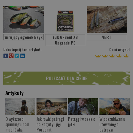
Wirujący ogonek Bzyk
YGK G-Soul X8
VERT
Upgrade PE
Udostępnij ten artykuł:
Oceń artykuł
POLECANE DLA CIEBIE
Artykuły
O wyższości
Jak łowić pstrągi
Pstrągi w czasie
W poszukiwaniu
spinningu nad
na koguty i jigi –
jętki
litewskiego
muchówką
Poradnik
pstrąga