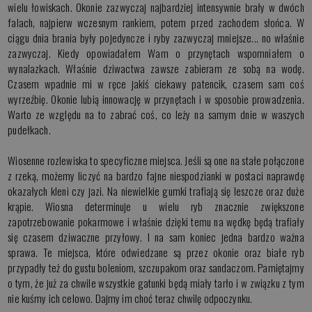
wielu łowiskach. Okonie zazwyczaj najbardziej intensywnie brały w dwóch
falach, najpierw wczesnym rankiem, potem przed zachodem słońca. W
ciągu dnia brania były pojedyncze i ryby zazwyczaj mniejsze... no właśnie
zazwyczaj. Kiedy opowiadałem Wam o przynętach wspomniałem o
wynalazkach. Właśnie dziwactwa zawsze zabieram ze sobą na wodę.
Czasem wpadnie mi w ręce jakiś ciekawy patencik, czasem sam coś
wyrzeźbię. Okonie lubią innowację w przynętach i w sposobie prowadzenia.
Warto ze względu na to zabrać coś, co leży na samym dnie w waszych
pudełkach.
Wiosenne rozlewiska to specyficzne miejsca. Jeśli są one na stałe połączone
z rzeką, możemy liczyć na bardzo fajne niespodzianki w postaci naprawdę
okazałych kleni czy jazi. Na niewielkie gumki trafiają się leszcze oraz duże
krąpie. Wiosna determinuje u wielu ryb znacznie zwiększone
zapotrzebowanie pokarmowe i właśnie dzięki temu na wędkę będą trafiały
się czasem dziwaczne przyłowy. I na sam koniec jedna bardzo ważna
sprawa. Te miejsca, które odwiedzane są przez okonie oraz białe ryb
przypadły też do gustu boleniom, szczupakom oraz sandaczom. Pamiętajmy
o tym, że już za chwile wszystkie gatunki będą miały tarło i w związku z tym
nie kuśmy ich celowo. Dajmy im choć teraz chwilę odpoczynku.