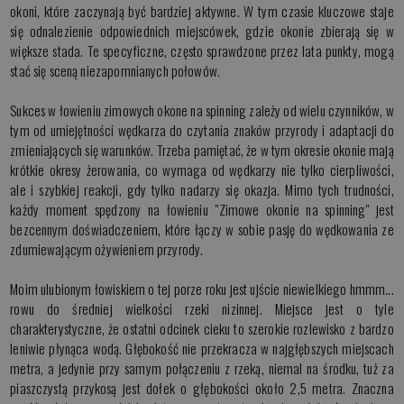
okoni, które zaczynają być bardziej aktywne. W tym czasie kluczowe staje
się odnalezienie odpowiednich miejscówek, gdzie okonie zbierają się w
większe stada. Te specyficzne, często sprawdzone przez lata punkty, mogą
stać się sceną niezapomnianych połowów.
Sukces w łowieniu zimowych okone na spinning zależy od wielu czynników, w
tym od umiejętności wędkarza do czytania znaków przyrody i adaptacji do
zmieniających się warunków. Trzeba pamiętać, że w tym okresie okonie mają
krótkie okresy żerowania, co wymaga od wędkarzy nie tylko cierpliwości,
ale i szybkiej reakcji, gdy tylko nadarzy się okazja. Mimo tych trudności,
każdy moment spędzony na łowieniu "Zimowe okonie na spinning" jest
bezcennym doświadczeniem, które łączy w sobie pasję do wędkowania ze
zdumiewającym ożywieniem przyrody.
Moim ulubionym łowiskiem o tej porze roku jest ujście niewielkiego hmmm...
rowu do średniej wielkości rzeki nizinnej. Miejsce jest o tyle
charakterystyczne, że ostatni odcinek cieku to szerokie rozlewisko z bardzo
leniwie płynąca wodą. Głębokość nie przekracza w najgłębszych miejscach
metra, a jedynie przy samym połączeniu z rzeką, niemal na środku, tuż za
piaszczystą przykosą jest dołek o głębokości około 2,5 metra. Znaczna