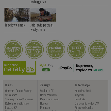
pstrągarza
Trociowy amok
Jak łowić pstrągi
w styczniu
O nas
Zakupy
Informacje
O firmie - Corona Fishing
Wędkuj z CF
Kalendarz brań
Współpraca
Oferta sezonowa
Artykuły
Sklep wędkarski Warszawa
Regulamin sklepu
Poradniki
Rękodzieło wędkarskie
Nowości
Oznaczenia wędek USA
Eksperci CF
Promocje
Filmy wędkarskie