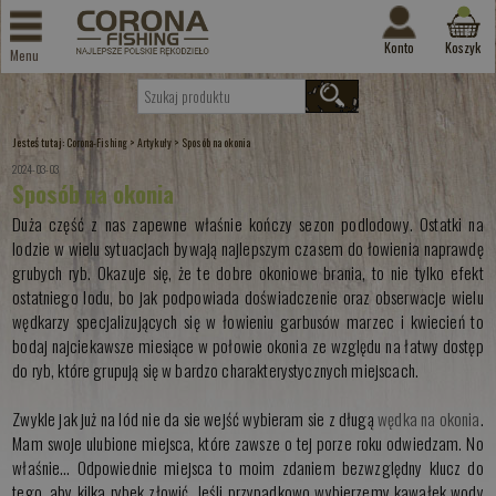
Konto
Koszyk
Menu
Jesteś tutaj:
>
>
Corona-Fishing
Artykuły
Sposób na okonia
2024-03-03
Sposób na okonia
Duża część z nas zapewne właśnie kończy sezon podlodowy. Ostatki na
lodzie w wielu sytuacjach bywają najlepszym czasem do łowienia naprawdę
grubych ryb. Okazuje się, że te dobre okoniowe brania, to nie tylko efekt
ostatniego lodu, bo jak podpowiada doświadczenie oraz obserwacje wielu
wędkarzy specjalizujących się w łowieniu garbusów marzec i kwiecień to
bodaj najciekawsze miesiące w połowie okonia ze względu na łatwy dostęp
do ryb, które grupują się w bardzo charakterystycznych miejscach.
Zwykle jak już na lód nie da sie wejść wybieram sie z długą
wędka na okonia
.
Mam swoje ulubione miejsca, które zawsze o tej porze roku odwiedzam. No
właśnie… Odpowiednie miejsca to moim zdaniem bezwzględny klucz do
tego, aby kilka rybek złowić. Jeśli przypadkowo wybierzemy kawałek wody