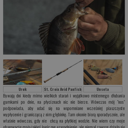
Urok
St. Croix Avid Panfish
Unseta
Bywają dni kiedy mimo wielkich starań i wyjątkowo misternego dłubania
gumkami po dnie, na płyciznach nic nie bierze. Wówczas mój "nos"
podpowiada, aby udać się na wspomniane wcześniej piaszczyste
wypłycenie i graniczącą z nim głębinkę. Tam okonie biorą sporadycznie, ale
właśnie wówczas, gdy nie chcą na płytkiej wodzie. Nie wiem czy moje
obserwacje mają jakieś logiczne uzasadnienie, ale niemal zawsze działo się