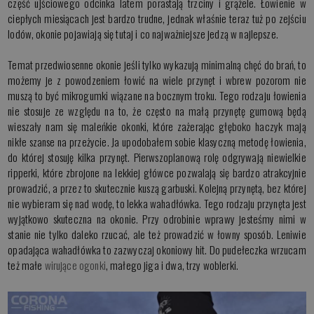
część ujściowego odcinka latem porastają trzciny i grążele. Łowienie w
ciepłych miesiącach jest bardzo trudne, jednak właśnie teraz tuż po zejściu
lodów, okonie pojawiają się tutaj i co najważniejsze jedzą w najlepsze.
Temat przedwiosenne okonie jeśli tylko wykazują minimalną chęć do brań, to
możemy je z powodzeniem łowić na wiele przynęt i wbrew pozorom nie
muszą to być mikrogumki wiązane na bocznym troku. Tego rodzaju łowienia
nie stosuje ze względu na to, że często na małą przynętę gumową będą
wieszały nam się maleńkie okonki, które zażerając głęboko haczyk mają
nikłe szanse na przeżycie. Ja upodobałem sobie klasyczną metodę łowienia,
do której stosuję kilka przynęt. Pierwszoplanową rolę odgrywają niewielkie
ripperki, które zbrojone na lekkiej główce pozwalają się bardzo atrakcyjnie
prowadzić, a przez to skutecznie kuszą garbuski. Kolejną przynętą, bez której
nie wybieram się nad wodę, to lekka wahadłówka. Tego rodzaju przynęta jest
wyjątkowo skuteczna na okonie. Przy odrobinie wprawy jesteśmy nimi w
stanie nie tylko daleko rzucać, ale też prowadzić w łowny sposób. Leniwie
opadająca wahadłówka to zazwyczaj okoniowy hit. Do pudełeczka wrzucam
też małe
wirujące ogonki
, małego jiga i dwa, trzy woblerki.