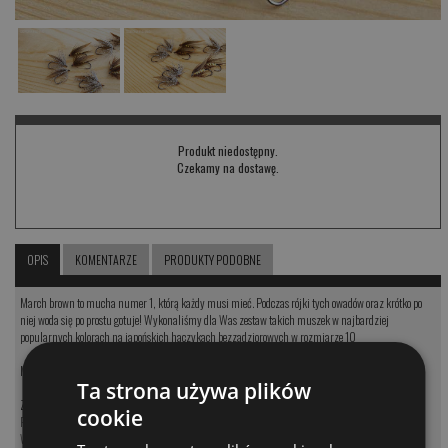
Produkt niedostępny.
Czekamy na dostawę.
OPIS
KOMENTARZE
PRODUKTY PODOBNE
March brown to mucha numer 1, którą każdy musi mieć. Podczas rójki tych owadów oraz krótko po
niej woda się po prostu gotuje! Wykonaliśmy dla Was zestaw takich muszek w najbardziej
popularnych kolorach na japońskich haczykach bezzadziorowych w rozmiarze 10
Mokra mucha March Brown zestaw 10szt
Ta strona używa plików
Zobacz nasze produkty:
cookie
Przynęty na klenia i jazia
Woblery na klenia i jazia