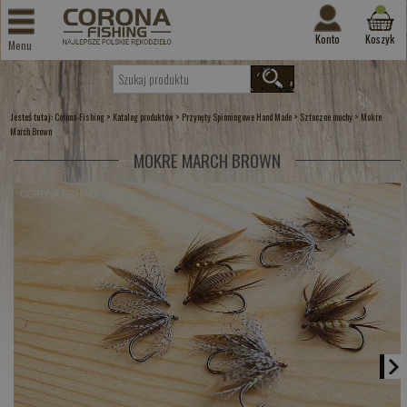
Konto
Koszyk
Menu
Jesteś tutaj:
>
>
>
>
Corona-Fishing
Katalog produktów
Przynęty Spinningowe Hand Made
Sztuczne muchy
Mokre
March Brown
MOKRE MARCH BROWN