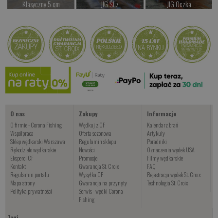
Klasyczny 5 cm
JIG Śliz
JIG Oczka
Czekamy na dostawę
od 14.00 PLN
od 14.00 PLN
Kup teraz >
Kup teraz >
Kup teraz >
JIG Muddler
od 14.00 PLN
Kup teraz >
O nas
Zakupy
Informacje
O firmie - Corona Fishing
Wędkuj z CF
Kalendarz brań
Współpraca
Oferta sezonowa
Artykuły
Sklep wędkarski Warszawa
Regulamin sklepu
Poradniki
Rękodzieło wędkarskie
Nowości
Oznaczenia wędek USA
Eksperci CF
Promocje
Filmy wędkarskie
Kontakt
Gwarancja St. Croix
FAQ
Regulamin portalu
Wysyłka CF
Rejestracja wędek St. Croix
Mapa strony
Gwarancja na przynęty
Technologia St. Croix
Polityka prywatności
Serwis - wędki Corona
Fishing
Tagi