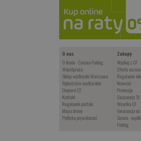
O nas
Zakupy
O firmie - Corona Fishing
Wędkuj z CF
Współpraca
Oferta sezon
Sklep wędkarski Warszawa
Regulamin sk
Rękodzieło wędkarskie
Nowości
Eksperci CF
Promocje
Kontakt
Gwarancja St.
Regulamin portalu
Wysyłka CF
Mapa strony
Gwarancja na 
Polityka prywatności
Serwis - wędk
Fishing