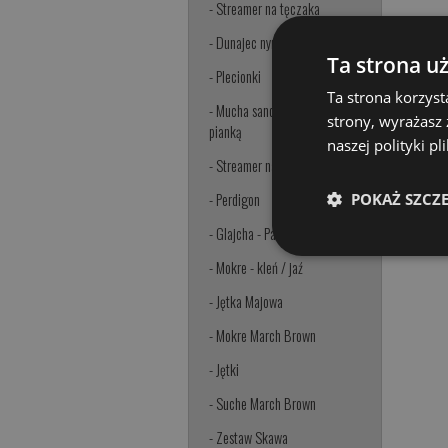
- Streamer na tęczaka
- Dunajec nympha
Ta strona u
- Plecionki
Ta strona korzyst
- Mucha sandaczowo-boleniowa z
strony, wyrażasz
pianką
naszej polityki p
- Streamer na sandacza i bolenia
POKAŻ SZCZ
- Perdigon
- Glajcha - Parkinson
- Mokre - kleń / jaź
- Jętka Majowa
- Mokre March Brown
- Jętki
- Suche March Brown
- Zestaw Skawa