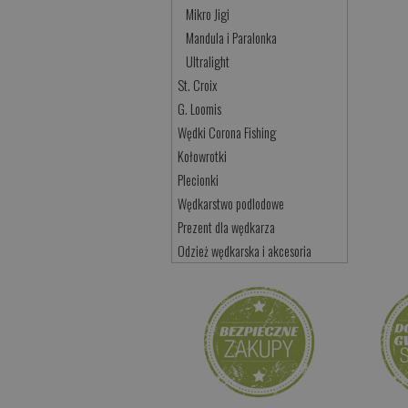
Mikro Jigi
Mandula i Paralonka
Ultralight
St. Croix
G. Loomis
Wędki Corona Fishing
Kołowrotki
Plecionki
Wędkarstwo podlodowe
Prezent dla wędkarza
Odzież wędkarska i akcesoria