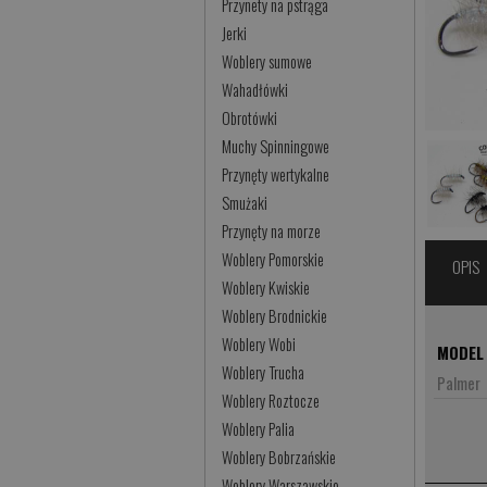
Przynety na pstrąga
Jerki
Woblery sumowe
Wahadłówki
Obrotówki
Muchy Spinningowe
Przynęty wertykalne
Smużaki
Przynęty na morze
Woblery Pomorskie
OPIS
Woblery Kwiskie
Woblery Brodnickie
Woblery Wobi
MODEL
Woblery Trucha
Palmer
Woblery Roztocze
Woblery Palia
Woblery Bobrzańskie
Woblery Warszawskie