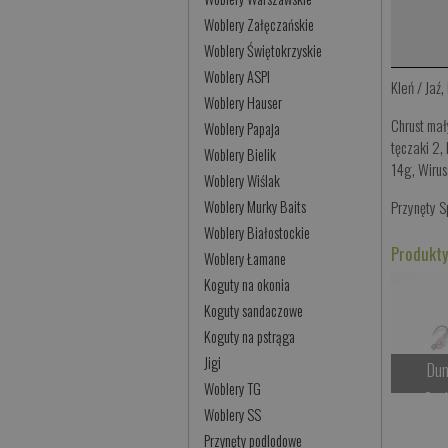
Woblery Załęczańskie
Woblery Świętokrzyskie
Woblery ASPI
Kleń / Jaź
,
Woblery Hauser
Chrust ma
Woblery Papaja
tęczaki 2
,
Woblery Bielik
14g
,
Wirus
Woblery Wiślak
Woblery Murky Baits
Przynęty 
Woblery Białostockie
Produkty
Woblery Łamane
Koguty na okonia
Koguty sandaczowe
Koguty na pstrąga
Jigi
Dun
Woblery TG
Cze
Woblery SS
Przynęty podlodowe