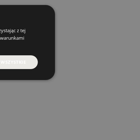
stając z tej
z warunkami
 WSZYSTKIE