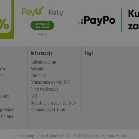
Informacje
Tagi
Kalendarz brań
owa
Artykuły
lepu
Poradniki
Oznaczenia wędek USA
Filmy wędkarskie
 Croix
FAQ
Rejestracja wędek St. Croix
przynęty
Technologia St. Croix
i Corona
Corona Fishing | ul. Międzyborska 11 U2 , 04-041 Warszawa, woj. mazowieckie