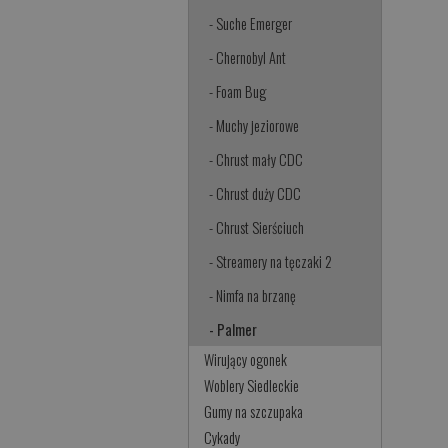
- Suche Emerger
- Chernobyl Ant
- Foam Bug
- Muchy jeziorowe
- Chrust mały CDC
- Chrust duży CDC
- Chrust Sierściuch
- Streamery na tęczaki 2
- Nimfa na brzanę
- Palmer
Wirujący ogonek
Woblery Siedleckie
Gumy na szczupaka
Cykady