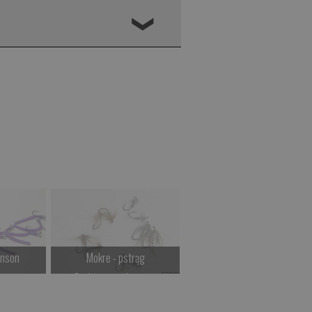
❮
inson
Mokre - pstrąg
Plecionki
stawę
Czekamy na dostawę
Czekamy na dostawę
>
Kup teraz >
Kup teraz >