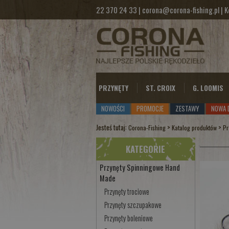
22 370 24 33
|
corona@corona-fishing.pl
|
K
PRZYNĘTY
ST. CROIX
G. LOOMIS
NOWOŚCI
PROMOCJE
ZESTAWY
NOWA 
Jesteś tutaj:
>
>
Corona-Fishing
Katalog produktów
Pr
KATEGORIE
Przynęty Spinningowe Hand
Made
Przynęty trociowe
Przynęty szczupakowe
Przynęty boleniowe