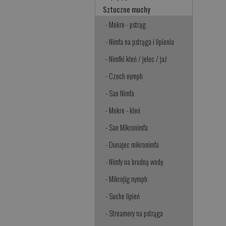
Sztuczne muchy
- Mokre - pstrąg
- Nimfa na pstrąga i lipienia
- Nimfki kleń / jelec / jaź
- Czech nymph
- San Nimfa
- Mokre - kleń
- San Mikronimfa
- Dunajec mikronimfa
- Nimfy na brudną wodę
- Mikrojig nymph
- Suche lipień
- Streamery na pstrąga