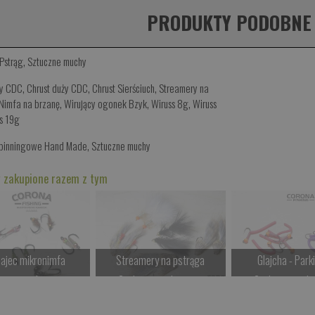
PRODUKTY PODOBNE
Pstrąg
,
Sztuczne muchy
ły CDC
,
Chrust duży CDC
,
Chrust Sierściuch
,
Streamery na
Nimfa na brzanę
,
Wirujący ogonek Bzyk
,
Wiruss 8g
,
Wiruss
s 19g
Spinningowe Hand Made
,
Sztuczne muchy
 zakupione razem z tym
ajec mikronimfa
Streamery na pstrąga
Glajcha - Park
kamy na dostawę
Czekamy na dostawę
Czekamy na do
Kup teraz >
Kup teraz >
Kup teraz 