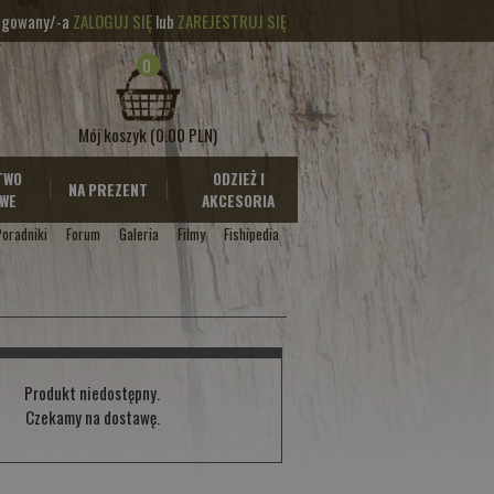
logowany/-a
ZALOGUJ SIĘ
lub
ZAREJESTRUJ SIĘ
0
Mój koszyk
(0.00 PLN)
TWO
ODZIEŻ I
NA PREZENT
WE
AKCESORIA
Poradniki
Forum
Galeria
Filmy
Fishipedia
Produkt niedostępny.
Czekamy na dostawę.