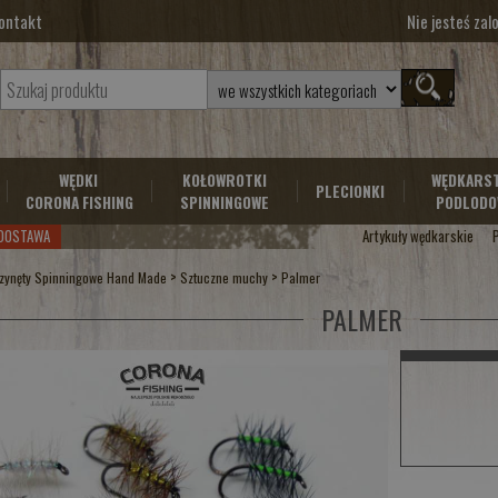
ontakt
Nie jesteś za
WĘDKI
KOŁOWROTKI
WĘDKARS
PLECIONKI
CORONA FISHING
SPINNINGOWE
PODLODO
DOSTAWA
Artykuły wędkarskie
>
>
zynęty Spinningowe Hand Made
Sztuczne muchy
Palmer
PALMER