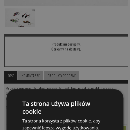
Produkt niedostępny.
Czekamy na dostawę.
OPIS
KOMENTARZE
PRODUKTY PODOBNE
Perdigony to mikro nimfy zalewane żywicą UV. Dzięki temu muszki mają efekt głębi oraz
przezroczystości, co zbliża je do wyglądu naturalnej larwy owada.
Wykonane na japońskich haczykach bezzadziorowych z główkami wolframowymi.
Ta strona używa plików
Perdigon zestaw 10szt
cookie
MODEL
CENA
Ta strona korzysta z plików cookie, aby
PARAMETRY
PER
64.00 PLN
zapewnić lepszą wygodę użytkowania.