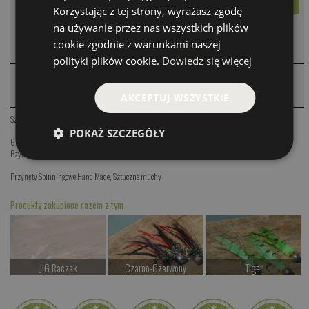
Korzystając z tej strony, wyrażasz zgodę
na używanie przez nas wszystkich plików
KOMENTARZE
❮
cookie zgodnie z warunkami naszej
polityki plików cookie.
Dowiedz się więcej
PRODUKTY PODOBNE
❮
AKCEPTUJ WSZYSTKIE
Sztuczne muchy
POKAŻ SZCZEGÓŁY
Glajcha - Parkinson
,
Mokre - kleń / jaź
,
Jętka Majowa
,
Mokre March Brown
,
Jętki
,
Wirujący ogonek
Bzyk
,
Wiruss 8g
,
Wiruss 14g
,
Wiruss 19g
Przynęty Spinningowe Hand Made
,
Sztuczne muchy
Produkty zakupione razem z tym
JIG Raczek
Czarno-Czerwony
Tiger
Czekamy na dostawę
od 19.00 PLN
od 19.00 PLN