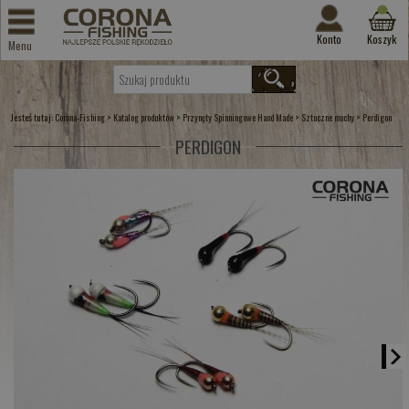
Konto
Koszyk
Menu
Jesteś tutaj:
>
>
>
>
Corona-Fishing
Katalog produktów
Przynęty Spinningowe Hand Made
Sztuczne muchy
Perdigon
PERDIGON