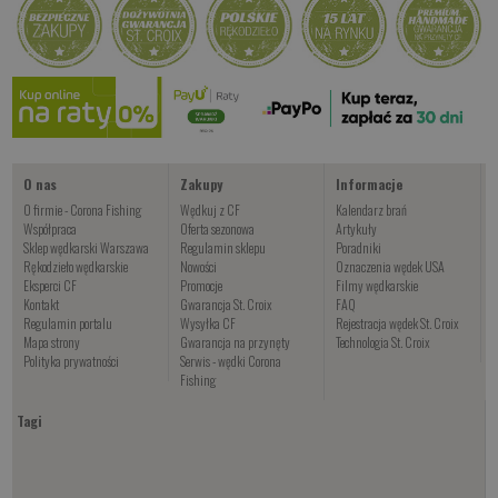
Kup teraz >
Kup teraz >
Kup teraz >
Kogut Green
od 24.00 PLN
Kup teraz >
O nas
Zakupy
Informacje
O firmie - Corona Fishing
Wędkuj z CF
Kalendarz brań
Współpraca
Oferta sezonowa
Artykuły
Sklep wędkarski Warszawa
Regulamin sklepu
Poradniki
Rękodzieło wędkarskie
Nowości
Oznaczenia wędek USA
Eksperci CF
Promocje
Filmy wędkarskie
Kontakt
Gwarancja St. Croix
FAQ
Regulamin portalu
Wysyłka CF
Rejestracja wędek St. Croix
Mapa strony
Gwarancja na przynęty
Technologia St. Croix
Polityka prywatności
Serwis - wędki Corona
Fishing
Tagi