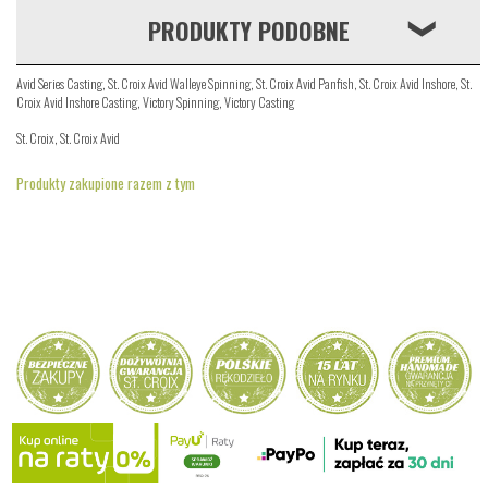
PRODUKTY PODOBNE
❮
Avid Series Casting
,
St. Croix Avid Walleye Spinning
,
St. Croix Avid Panfish
,
St. Croix Avid Inshore
,
St.
Croix Avid Inshore Casting
,
Victory Spinning
,
Victory Casting
St. Croix
,
St. Croix Avid
Produkty zakupione razem z tym