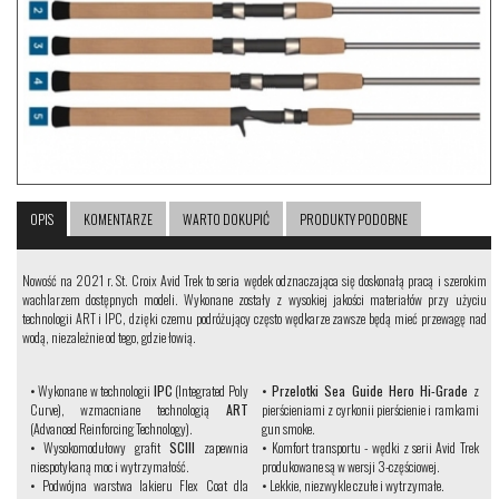
OPIS
KOMENTARZE
WARTO DOKUPIĆ
PRODUKTY PODOBNE
Nowość na 2021 r. St. Croix Avid Trek to seria wędek odznaczająca się doskonałą pracą i szerokim
wachlarzem dostępnych modeli. Wykonane zostały z wysokiej jakości materiałów przy użyciu
technologii ART i IPC, dzięki czemu podróżujący często wędkarze zawsze będą mieć przewagę nad
wodą, niezależnie od tego, gdzie łowią.
•
Wykonane w technologii
IPC
(Integrated Poly
•
Przelotki Sea Guide Hero Hi-Grade
z
Curve), wzmacniane technologią
ART
pierścieniami z cyrkonii pierścienie i ramkami
(Advanced Reinforcing Technology).
gun smoke.
•
Wysokomodułowy grafit
SCIII
zapewnia
•
Komfort transportu - wędki z serii Avid Trek
niespotykaną moc i wytrzymałość.
produkowane są w wersji 3-częściowej.
•
Podwójna warstwa lakieru Flex Coat dla
•
Lekkie, niezwykle czułe i wytrzymałe.