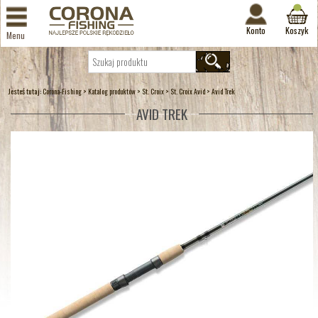
Konto
Koszyk
Menu
Jesteś tutaj:
>
>
>
>
Corona-Fishing
Katalog produktów
St. Croix
St. Croix Avid
Avid Trek
AVID TREK