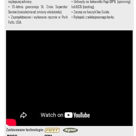
najlepszej ochrony.
•
Uchwyty na kołowrotki
Fuji
DPS
(spinning)
•
15-letnia gwarancja St. Croix Superstar
lub
ECS (
casting).
Service (niezależnie od zmiany właściciela).
•
Zaczep na haczyk Sea Guide.
•
Zaprojektowane i wykonane ręcznie w Park
•
Rękojeść z selekcjowanego korka.
Falls, USA.
Zastosowane technologie: