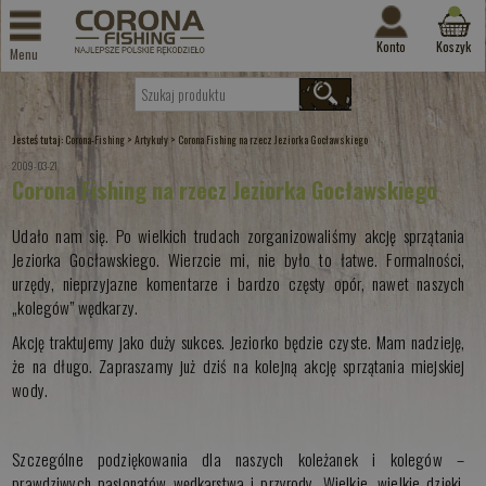
Konto
Koszyk
Menu
Jesteś tutaj:
>
>
Corona-Fishing
Artykuły
Corona Fishing na rzecz Jeziorka Gocławskiego
2009-03-21
Corona Fishing na rzecz Jeziorka Gocławskiego
Udało nam się. Po wielkich trudach zorganizowaliśmy akcję sprzątania
Jeziorka Gocławskiego. Wierzcie mi, nie było to łatwe. Formalności,
urzędy, nieprzyjazne komentarze i bardzo częsty opór, nawet naszych
„kolegów” wędkarzy.
Akcję traktujemy jako duży sukces. Jeziorko będzie czyste. Mam nadzieję,
że na długo. Zapraszamy już dziś na kolejną akcję sprzątania miejskiej
wody.
Szczególne podziękowania dla naszych koleżanek i kolegów –
prawdziwych pasjonatów wędkarstwa i przyrody. Wielkie, wielkie dzięki.