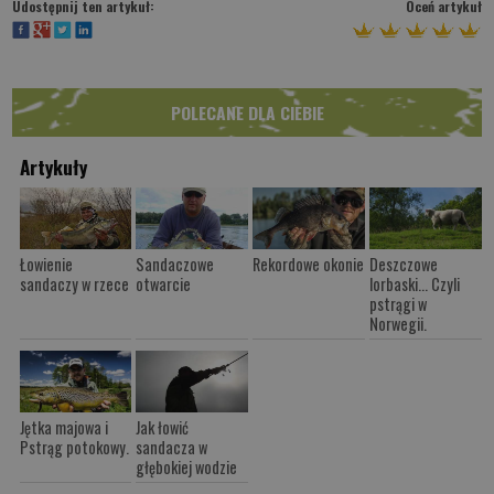
Udostępnij ten artykuł:
Oceń artykuł
POLECANE DLA CIEBIE
Artykuły
Łowienie
Sandaczowe
Rekordowe okonie
Deszczowe
sandaczy w rzece
otwarcie
lorbaski... Czyli
pstrągi w
Norwegii.
Jętka majowa i
Jak łowić
Pstrąg potokowy.
sandacza w
głębokiej wodzie