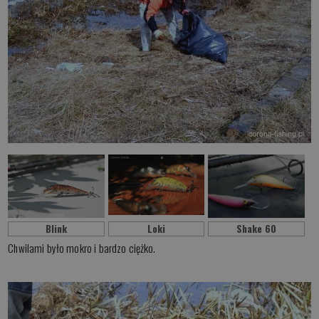
Blink
Loki
Shake 60
Chwilami było mokro i bardzo ciężko.