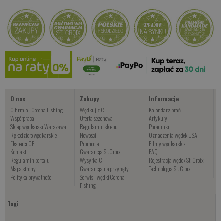
O nas
Zakupy
Informacje
O firmie - Corona Fishing
Wędkuj z CF
Kalendarz brań
Współpraca
Oferta sezonowa
Artykuły
Sklep wędkarski Warszawa
Regulamin sklepu
Poradniki
Rękodzieło wędkarskie
Nowości
Oznaczenia wędek USA
Eksperci CF
Promocje
Filmy wędkarskie
Kontakt
Gwarancja St. Croix
FAQ
Regulamin portalu
Wysyłka CF
Rejestracja wędek St. Croix
Mapa strony
Gwarancja na przynęty
Technologia St. Croix
Polityka prywatności
Serwis - wędki Corona
Fishing
Tagi