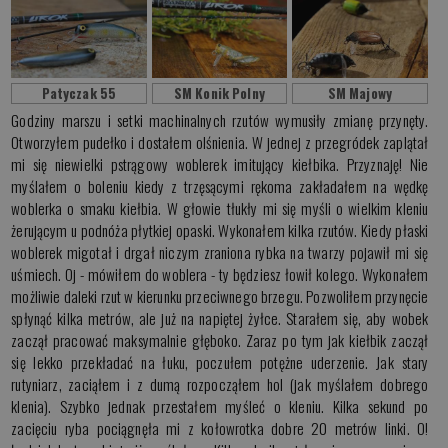
Patyczak 55
SM Konik Polny
SM Majowy
Godziny marszu i setki machinalnych rzutów wymusiły zmianę przynęty.
Otworzyłem pudełko i dostałem olśnienia. W jednej z przegródek zaplątał
mi się niewielki pstrągowy woblerek imitujący kiełbika. Przyznaję! Nie
myślałem o boleniu kiedy z trzęsącymi rękoma zakładałem na wędkę
woblerka o smaku kiełbia. W głowie tłukły mi się myśli o wielkim kleniu
żerującym u podnóża płytkiej opaski. Wykonałem kilka rzutów. Kiedy płaski
woblerek migotał i drgał niczym zraniona rybka na twarzy pojawił mi się
uśmiech. Oj - mówiłem do woblera - ty będziesz łowił kolego. Wykonałem
możliwie daleki rzut w kierunku przeciwnego brzegu. Pozwoliłem przynęcie
spłynąć kilka metrów, ale już na napiętej żyłce. Starałem się, aby wobek
zaczął pracować maksymalnie głęboko. Zaraz po tym jak kiełbik zaczął
się lekko przekładać na łuku, poczułem potężne uderzenie. Jak stary
rutyniarz, zaciąłem i z dumą rozpocząłem hol (jak myślałem dobrego
klenia). Szybko jednak przestałem myśleć o kleniu. Kilka sekund po
zacięciu ryba pociągnęła mi z kołowrotka dobre 20 metrów linki. O!