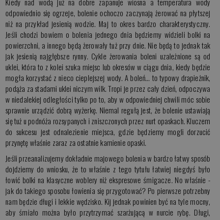
Kiedy nad wodą już na dobre zapanuje wiosna a temperatura wody
odpowiednio się ogrzeje, bolenie ochoczo zaczynają żerować na płytszej
niż na przykład jesienią wodzie. Maj to okres bardzo charakterystyczny.
Jeśli chodzi bowiem o bolenia jednego dnia będziemy widzieli bolki na
powierzchni, a innego będą żerowały tuż przy dnie. Nie będą to jednak tak
jak jesienią najgłębsze rynny. Cykle żerowania boleni uzależnione są od
uklei, która to z kolei szuka miejsc lub okresów w ciągu dnia, kiedy będzie
mogła korzystać z nieco cieplejszej wody. A boleń... to typowy drapieżnik,
podąża za stadami uklei niczym wilk. Tropi je przez cały dzień, odpoczywa
w niedalekiej odległości tylko po to, aby w odpowiedniej chwili móc sobie
sprawnie urządzić dobrą wyżerkę. Niemal regułą jest, że bolenie ustawiają
się tuż u podnóża rozsypanych i zniszczonych przez nurt opaskach. Kluczem
do sukcesu jest odnalezienie miejsca, gdzie będziemy mogli dorzucić
przynętę właśnie zaraz za ostatnie kamienie opaski.
Jeśli przeanalizujemy dokładnie majowego bolenia w bardzo łatwy sposób
dojdziemy do wniosku, że to właśnie z tego tytułu łatwiej niegdyś było
łowić bolki na klasyczne woblery niż ekspresowe śmigacze. No właśnie -
jak do takiego sposobu łowienia się przygotować? Po pierwsze potrzebny
nam będzie długi i lekkie wędzisko. Kij jednak powinien być na tyle mocny,
aby śmiało można było przytrzymać szarżującą w nurcie rybę. Długi,