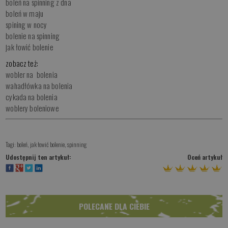
boleń na spinning z dna
boleń w maju
spining w nocy
bolenie na spinning
jak łowić bolenie
zobacz też:
wobler na bolenia
wahadłówka na bolenia
cykada na bolenia
woblery boleniowe
Tagi:
boleń
,
jak łowić bolenie
,
spinning
Udostępnij ten artykuł:
Oceń artykuł
POLECANE DLA CIEBIE