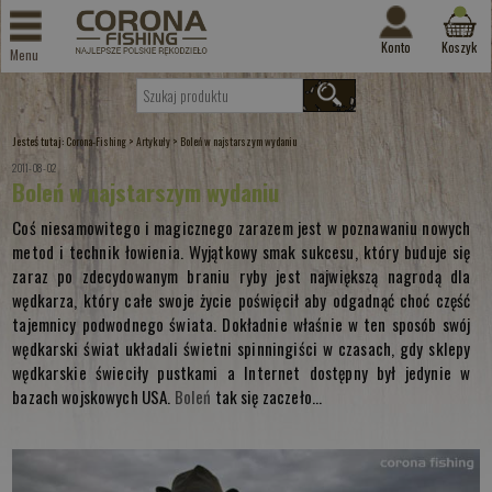
Konto
Koszyk
Menu
Jesteś tutaj:
>
>
Corona-Fishing
Artykuły
Boleń w najstarszym wydaniu
2011-08-02
Boleń w najstarszym wydaniu
Coś niesamowitego i magicznego zarazem jest w poznawaniu nowych
metod i technik łowienia. Wyjątkowy smak sukcesu, który buduje się
zaraz po zdecydowanym braniu ryby jest największą nagrodą dla
wędkarza, który całe swoje życie poświęcił aby odgadnąć choć część
tajemnicy podwodnego świata. Dokładnie właśnie w ten sposób swój
wędkarski świat układali świetni spinningiści w czasach, gdy sklepy
wędkarskie świeciły pustkami a Internet dostępny był jedynie w
bazach wojskowych USA.
Boleń
tak się zaczeło...