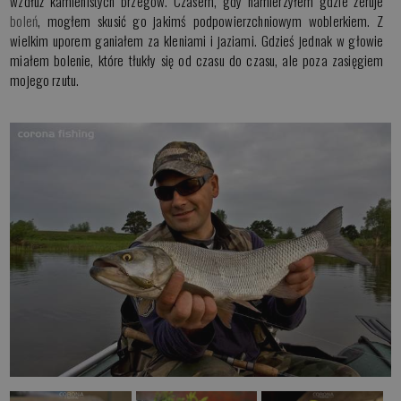
wzdłuż kamienistych brzegów. Czasem, gdy namierzyłem gdzie żeruje
boleń
, mogłem skusić go jakimś podpowierzchniowym woblerkiem. Z
wielkim uporem ganiałem za kleniami i jaziami. Gdzieś jednak w głowie
miałem bolenie, które tłukły się od czasu do czasu, ale poza zasięgiem
mojego rzutu.