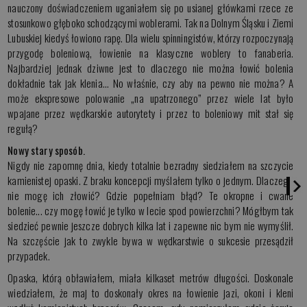
nauczony doświadczeniem uganiałem się po usianej główkami rzece ze
stosunkowo głęboko schodzącymi woblerami. Tak na Dolnym Śląsku i Ziemi
Lubuskiej kiedyś łowiono rapę. Dla wielu spinningistów, którzy rozpoczynają
przygodę boleniową, łowienie na klasyczne woblery to fanaberia.
Najbardziej jednak dziwne jest to dlaczego nie można łowić bolenia
dokładnie tak jak klenia... No właśnie, czy aby na pewno nie można? A
może ekspresowe polowanie „na upatrzonego” przez wiele lat było
wpajane przez wędkarskie autorytety i przez to boleniowy mit stał się
regułą?
Nowy stary sposób.
Nigdy nie zapomnę dnia, kiedy totalnie bezradny siedziałem na szczycie
kamienistej opaski. Z braku koncepcji myślałem tylko o jednym. Dlaczego
nie mogę ich złowić? Gdzie popełniam błąd? Te okropne i cwane
bolenie... czy mogę łowić je tylko w lecie spod powierzchni? Mógłbym tak
siedzieć pewnie jeszcze dobrych kilka lat i zapewne nic bym nie wymyślił.
Na szczęście jak to zwykle bywa w wędkarstwie o sukcesie przesądził
przypadek.
Opaska, którą obławiałem, miała kilkaset metrów długości. Doskonale
wiedziałem, że maj to doskonały okres na łowienie jazi, okoni i kleni