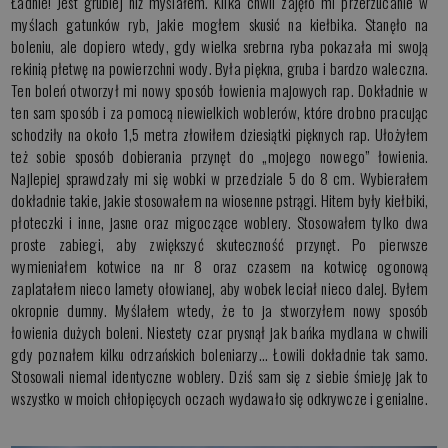
Ładnie! Jest grubiej niż myślałem. Kilka chwil zajęło mi przerzucanie w
myślach gatunków ryb, jakie mogłem skusić na kiełbika. Stanęło na
boleniu, ale dopiero wtedy, gdy wielka srebrna ryba pokazała mi swoją
rekinią płetwę na powierzchni wody. Była piękna, gruba i bardzo waleczna.
Ten boleń otworzył mi nowy sposób łowienia majowych rap. Dokładnie w
ten sam sposób i za pomocą niewielkich woblerów, które drobno pracując
schodziły na około 1,5 metra złowiłem dziesiątki pięknych rap. Ułożyłem
też sobie sposób dobierania przynęt do „mojego nowego” łowienia.
Najlepiej sprawdzały mi się wobki w przedziale 5 do 8 cm. Wybierałem
dokładnie takie, jakie stosowałem na wiosenne pstrągi. Hitem były kiełbiki,
płoteczki i inne, jasne oraz migoczące woblery. Stosowałem tylko dwa
proste zabiegi, aby zwiększyć skuteczność przynęt. Po pierwsze
wymieniałem kotwice na nr 8 oraz czasem na kotwicę ogonową
zaplatałem nieco lamety ołowianej, aby wobek leciał nieco dalej. Byłem
okropnie dumny. Myślałem wtedy, że to ja stworzyłem nowy sposób
łowienia dużych boleni. Niestety czar prysnął jak bańka mydlana w chwili
gdy poznałem kilku odrzańskich boleniarzy... Łowili dokładnie tak samo.
Stosowali niemal identyczne woblery. Dziś sam się z siebie śmieję jak to
wszystko w moich chłopięcych oczach wydawało się odkrywcze i genialne.