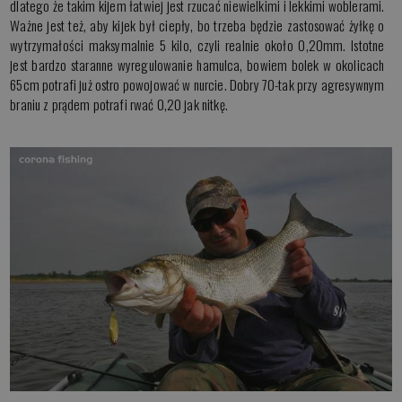
dlatego że takim kijem łatwiej jest rzucać niewielkimi i lekkimi woblerami.
Ważne jest też, aby kijek był ciepły, bo trzeba będzie zastosować żyłkę o
wytrzymałości maksymalnie 5 kilo, czyli realnie około 0,20mm. Istotne
jest bardzo staranne wyregulowanie hamulca, bowiem bolek w okolicach
65cm potrafi już ostro powojować w nurcie. Dobry 70-tak przy agresywnym
braniu z prądem potrafi rwać 0,20 jak nitkę.