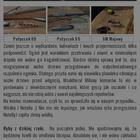
Patyczak 65
Patyczak 55
SM Majowy
Zanim jeszcze o wędkarstwie, kulinariach i innych przyjemnościach, kilka
podpowiedzi. Ogień jest warunkiem przetrwania i nawet w minimalnym
stopniu nie wolno go bagatelizować. Bardzo istotną sprawą jest to, aby
magazynować suche drzewo przygotowane do natychmiastowego
rozpalenia ogniska. Dlatego przyda nami się niewielka plandeka chroniąca
suche drzewo przed wilgocią. Moskitiera! Miliony komarów to nic w
porównaniu z niewidocznymi meszkami, które gryzą jak oszalałe i co
najgorsze, nic nie robią sobie z nawet najsilniejszych repelentów.
Na koniec rozweselacze, czyli to, co sprawdziło się w naszym przypadku…
Wódka i Nutella ;) Nie ma nic lepszego, jak smażona ryba przegryziona
Nutellą i zapita zimną wódką.
Ryby z dzikiej rzeki.
Na początek jedno. Nie spodziewajmy się, że
będziemy łowili do omdlenia bicepsa. Absolutnie nie, i nie wolno zakładać