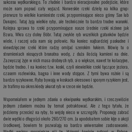
sukcesu wędkarskiego. To złudnie i bardzo nieracjonalne podejście, które
może nam popsuć cały wyjazd. Norweskie rzeki dzielę na kilka grup:
pierwsze to wielkie kamieniste rzeki, przypominające nieco górny San lub
Dunajec. Tutaj żyją wielkie ryby, ale technicznie to bardzo trudne warunki.
Kolejna sprawa to rzeki przypominające nasze średnie rzeki nizinne jak
Bzura, Wkra czy dolny Bóbr. Tutaj zwykle ryb wszelkich gatunków będzie
wiele, i raczej uda nam się połowic. Na koniec najbardziej paskudne i
niewdzięczne rzeki które radzę omijać szerokim łukiem. Mówię tu o
strumieniach niosących brunatna wodę, z duża ilością kamieni na dnie.
Zazwyczaj żyje w nich masa drobnych ryb, a o większe, nawet te kolacyjne,
będzie trudno. I na koniec tzw. koski, czyli niewielkie rzeki łączące jeziora,
czasem rozlewiska, bagna i inne wody stojące. Z tymi bywa rożnie i są
bardzo ryzykowne. Ryby bywają w koskach okresowo i sporym ryzykiem jest,
że trafimy na okres kiedy akurat ryb w rzece nie będzie.
Wspomniałem w jednym zdaniu o ekwipunku wędkarskim, i rzeczywiście
jednym zdaniem można by temat potraktować. Ale z tego tytułu, że
jedziemy przecież na ryby, to wejdę nieco w szczegóły. Proponuję zabrać
dwie wędki o długości około 260/270 cm. Ja upodobałem sobie kije o akcji
środkowej, bowiem te pozwalają na bardzo uniwersalne zastosowanie.
Wędki weźmy mocniejsze niż te, którymi łowicie pstrągi w Polsce.