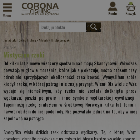
Konto
Koszyk
Menu
Jesteś tutaj:
>
>
Corona-Fishing
Artykuły
Mistyczne rzeki
2018-02-22
Mistyczne rzeki
Od kilku lat zimowe wieczory spędzam nad mapą Skandynawii. Wówczas
powstają w głowie marzenia, które jak się okazuje, można czasem przy
odrobinie sprzyjających okoliczności zrealizować. Wymyśliłem sobie
kiedyś rzekę, w której pstrągi nie znają przynęt. Wiem! Dla wielu z Was
wydaje się niemożliwym, aby rzeka nie została dotknięta przez
wędkarza, puszki po piwie i inne symbole wędkarskiej cywilizacji.
Tajemniczą rzekę znalazłem w środkowej Norwegii kilka lat temu i
nawet robiłem do niej podchody. Nie pozwalała jednak na to, aby w niej
zapolować na pstrąga.
Specyfika wielu dzikich rzek odstrasza wędkarzy. Tę, o której Wam
opowiem, chroniło praktycznie na całym jej biegu bardzo wysokie zbocze.