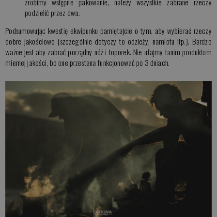
zrobimy wstępne pakowanie, należy wszystkie zabrane rzeczy
podzielić przez dwa.
Podsumowując kwestię ekwipunku pamiętajcie o tym, aby wybierać rzeczy
dobre jakościowo (szczególnie dotyczy to odzieży, namiotu itp.). Bardzo
ważne jest aby zabrać porządny nóż i toporek. Nie ufajmy tanim produktom
miernej jakości, bo one przestana funkcjonować po 3 dniach.