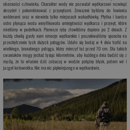
obecności człowieka. Charakter wody nie pozwalał wędkarzowi rozwinąć
skrzydeł i pokombinować z przynętami. Zmuszeni byliśmy do łowienia
woblerami oraz w niewielu tylko miejscach wahadłówką. Płytka i bardzo
ostro płynąca woda weryfikowała umiejętności wędkarza i przynęt, które
mieliśmy w pudełkach. Pierwsze ryby złowiliśmy dopiero po 2 dniach. Z
każdą chwilą gasły nam emocje wędkarskie i poszukiwaliśmy sposobu na
przechytrzenie tych dużych pstrągów. Udało się bodaj w 4 dniu trafić na
wielkiego, brunatnego pstrąga, który mierzył tuż przed 70 cm. Dla takich
cwaniaków mogę jechać tysiąc kilometrów, aby każdego dnia budzić się z
myślą, że to właśnie dziś zobaczę w wodzie potężny błysk, potem wir i
jazgot kołowrotka. Nie ma nic piękniejszego w wędkarstwie.