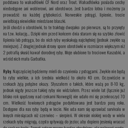
podstawa to wahadłówki CF Nord oraz Trout. Wahadłówka posiada cechy
niedostępne ani woblerowi, ani obrotówce. Jest bardzo lotna i możemy ja
prowadzić na każdej głębokości. Norweskie pstrągi, lipienie, trocie
uwielbiają niewielkie miedziane blaszki.
Jeśli chodzi o obrotówki, to te traktuję dwojako: po pierwsze, są to przynęty
na tzw. kolację… Dzięki nim przed końcem dnia staram się na szybko złowić
lipienia lub pstrąga, bo do nich ryby wyskakują najchętniej (jednak zwykle są
mniejsze). Z drugiej jednak strony spore obrotówki w rozmiarze większym niż
2 potrafią skusić kawał dorodnej ryby. Moje ulubione to trociowe Kaszubki, a
wśród nich mała Garbatka.
Ryby.
Najczęściej będziemy mieli do czynienia z pstrągami. Zwykle nie będą
to ryby wielkie, a ich średnia wielkość to około 40 cm. Oczywiście w
rzekach żyją potężne okazy. Słyszałem o takich, które ważą po 8-10 kg,
jednak nigdy jeszcze takiej ryby nie widziałem. Przez wiele lat (łącznie już
blisko rok spędzony nad rzekami Norwegii) nie udało mi się przekroczyć 70
cm. Wielkość łowionych pstrągów podyktowana jest bardzo porą roku.
Dostępne dla nas ryby będą w lecie. Nie uda nam się uprawiać survivalu w
innych miesiącach niż czerwiec – sierpień. W okresie niskiej wody w wielu
rzekach ryby migrują, często spływają do jezior, aby dopiero jesienią wracać
do rzek na tarło. Temat zatem mamy bardzo utrudniony, ale polować warto.