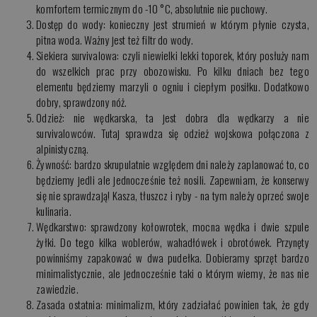
komfortem termicznym do -10 °C, absolutnie nie puchowy.
Dostęp do wody: konieczny jest strumień w którym płynie czysta,
pitna woda. Ważny jest też filtr do wody.
Siekiera survivalowa: czyli niewielki lekki toporek, który posłuży nam
do wszelkich prac przy obozowisku. Po kilku dniach bez tego
elementu będziemy marzyli o ogniu i ciepłym posiłku. Dodatkowo
dobry, sprawdzony nóż.
Odzież: nie wędkarska, ta jest dobra dla wędkarzy a nie
survivalowców. Tutaj sprawdza się odzież wojskowa połączona z
alpinistyczną.
Żywność: bardzo skrupulatnie względem dni należy zaplanować to, co
będziemy jedli ale jednocześnie też nosili. Zapewniam, że konserwy
się nie sprawdzają! Kasza, tłuszcz i ryby - na tym należy oprzeć swoje
kulinaria.
Wędkarstwo: sprawdzony kołowrotek, mocna wędka i dwie szpule
żyłki. Do tego kilka woblerów, wahadłówek i obrotówek. Przynęty
powinniśmy zapakować w dwa pudełka. Dobieramy sprzęt bardzo
minimalistycznie, ale jednocześnie taki o którym wiemy, że nas nie
zawiedzie.
Zasada ostatnia: minimalizm, który zadziałać powinien tak, że gdy