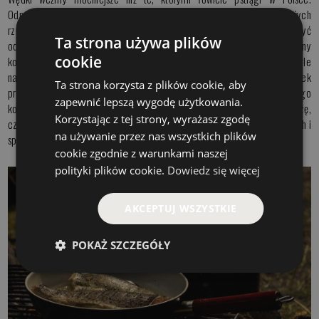
Odpowiednie będą takie, które u nas zabieracie na szczupaka. W dużych
rzekach o silnym nurcie żyją wielkie ryby, i warto z nimi powalczyć
Ta strona używa plików
odpowiednim sprzętem. Do tego zawsze mój podstawowy mocny
cookie
kołowrotek, oraz żyłki 26 /28 /30. Prawdopodobnie będziemy łowili ciągle
na jeden zestaw, ale konieczny jest ten tzw. rezerwowy, na wypadek
Ta strona korzysta z plików cookie, aby
przypadkowej choćby kolizji kija. Będziemy sporo wędrowali, dlatego
zapewnić lepszą wygodę użytkowania.
koniecznie na plecy zabierzmy zgrabny plecak. No i coś czego nienawidzę,
Korzystając z tej strony, wyrażasz zgodę
czyli śpiochy. Wiele skandynawskich rzek jest bezwzględnie niedostępnych i
na używanie przez nas wszystkich plików
spodniobuty wydają się być podstawową sprawą.
cookie zgodnie z warunkami naszej
polityki plików cookie.
Dowiedz się więcej
AKCEPTUJ WSZYSTKIE
POKAŻ SZCZEGÓŁY