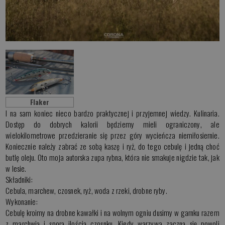
Flaker
I na sam koniec nieco bardzo praktycznej i przyjemnej wiedzy. Kulinaria.
Dostęp do dobrych kalorii będziemy mieli ograniczony, ale
wielokilometrowe przedzieranie się przez góry wycieńcza niemiłosiernie.
Koniecznie należy zabrać ze sobą kaszę i ryż, do tego cebulę i jedną choć
butlę oleju. Oto moja autorska zupa rybna, która nie smakuje nigdzie tak, jak
w lesie.
Składniki:
Cebula, marchew, czosnek, ryż, woda z rzeki, drobne ryby.
Wykonanie:
Cebulę kroimy na drobne kawałki i na wolnym ogniu dusimy w garnku razem
z marchwią i sporą ilością czosnku. Kiedy warzywa zaczną się powoli