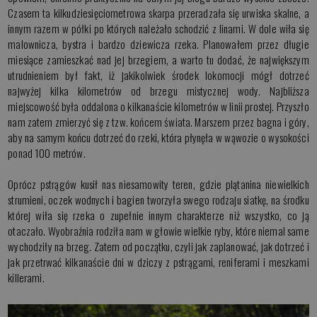
Czasem ta kilkudziesięciometrowa skarpa przeradzała się urwiska skalne, a
innym razem w półki po których należało schodzić z linami. W dole wiła się
malownicza, bystra i bardzo dziewicza rzeka. Planowałem przez długie
miesiące zamieszkać nad jej brzegiem, a warto tu dodać, że największym
utrudnieniem był fakt, iż jakikolwiek środek lokomocji mógł dotrzeć
najwyżej kilka kilometrów od brzegu mistycznej wody. Najbliższa
miejscowość była oddalona o kilkanaście kilometrów w linii prostej. Przyszło
nam zatem zmierzyć się z tzw. końcem świata. Marszem przez bagna i góry,
aby na samym końcu dotrzeć do rzeki, która płynęła w wąwozie o wysokości
ponad 100 metrów.
Oprócz pstrągów kusił nas niesamowity teren, gdzie plątanina niewielkich
strumieni, oczek wodnych i bagien tworzyła swego rodzaju siatkę, na środku
której wiła się rzeka o zupełnie innym charakterze niż wszystko, co ją
otaczało. Wyobraźnia rodziła nam w głowie wielkie ryby, które niemal same
wychodziły na brzeg. Zatem od początku, czyli jak zaplanować, jak dotrzeć i
jak przetrwać kilkanaście dni w dziczy z pstrągami, reniferami i meszkami
killerami.