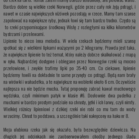
Bardzo dobre są wielkie rzeki Norwegii, gdzie przez cały rok żyją pstrągi, i
nawet w czasie największych niżówek pozostają w rzece. Mamy tam szanse
zapolować na największe ryby, jednak łowi się tam bardzo trudno. Często są
to rzeki przypominające środkową Wisłę z rozległymi na kilka kilometrów
bystrzami i przelewami.
Lipienie to nieco inna melodia. W wielu rzekach będziemy mieli szansę
spotkać się z wielkimi lipkami ważącymi po 2 kilogramy. Prawda jest taka,
że największe lipienie to też temat, który należy dobrze skalkulować z mapą
w ręku. Najbardziej dostępne i oblegane przez Norwegów rzeki są mocno
przełowione, i zwykle trafimy lipki po 35-40 cm. Co ciekawe, lipienie
będziemy łowili na dokładnie te same przynęty co pstrągi. Będą nam brały
na wirówki i wahadełka, a te największe na woblerki około 6 cm. Oczywiście
najlepsza na nie będzie mucha. Tutaj proponuję zabrać kawał muchowego
wędziska, czyli minimum patyk w klasie #6. Dosłownie dwa pudełka z
muchami w bardzo prostym podziale na chrusty, jętki i ich larwy, czyli nimfy.
Wielkiej różnicy lipieniowi z dzikiej rzeki nie robi co mu tam do wody
wrzucimy. Chrust to podstawa, a szczególnie taki nakręcony na haku nr 8.
Moja ulubiona rzeka jak się okazało, była bezwzględnie dziewicza. Na
długich jej odcinkach nie zaobserwowałem choćby jednego śladu