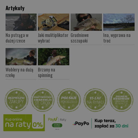
Artykuły
Na pstrąga w
Jaki mulitiplikator
Grudniowe
Ina, wyprawa na
dużej rzece
wybrać
szczupaki
troć
Woblery na dużą
Brzany na
rzekę
spinning