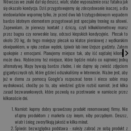
Wówczas we znaki dał się deszcz, wiatr, słabe wyposażenie oraz fatalna jak
się okazało kondycja. Dziś przygotowujemy się zdecydowanie inaczej, a dla
niedowiarków wspomnę tylko, że przed dwu lub trzytygodniowym wypadem
bardzo istotnym elementem przygotowań jest specjalny trening na siłowni.
Zapewniam, że pierwszy kontakt z dziczą, czyli kilkukilometrowy marsz
przez bagna czy norweskie lasy, odrzuci kiepskich kondycyjnie. Plecak to
około 20 kg, do tego mniejszy plecak na klatce piersiowej z wędkarskim
ekwipunkiem, w ręku zestaw wędek, śpiwór lub inne lżejsze gadżety. Zatem
spokojnie z emocjami. Planujemy miejsce tak, aby iść najdalej kilometr,
może dwa. Wybierzmy też miejsce, które będzie miało co najmniej jedną
alternatywę. Mapy bywają bardzo złudne, i nie dajmy się zwieść zdjęciom
gigantycznych ryb, które gdzieś odszukaliśmy w Internecie. Ważne jest, aby
już w domu za pomocą Google’a rozpoznać teren i nieco sobie map
wydrukować, choćby po to, aby wiedzieć gdzie rozbić namiot. Jest kilka
zasad bezwarunkowych, które pozwolą na przetrwanie w namiocie przez
kilkanaście dni.
Namiot: kupmy dobry sprawdzony produkt renomowanej firmy. Nie
ufajmy produktom z marketu czy innym, niby porządnym. Deszcz,
wiatr i śnieg zweryfikują jakość w kilka minut.
Śpiwór: bezwzględna podstawa - należy zabrać ze sobą produkt z