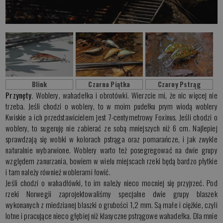
Blink
Czarna Piątka
Czarny Pstrąg
Przynęty.
Woblery, wahadełka i obrotówki. Wierzcie mi, że nic więcej nie
trzeba. Jeśli chodzi o woblery, to w moim pudełku prym wiodą woblery
Kwiskie a ich przedstawicielem jest 7-centymetrowy Foxinus. Jeśli chodzi o
woblery, to sugeruję nie zabierać ze sobą mniejszych niż 6 cm. Najlepiej
sprawdzają się wobki w kolorach pstrąga oraz pomarańcze, i jak zwykle
naturalnie wybarwione. Woblery warto też posegregować na dwie grupy
względem zanurzania, bowiem w wielu miejscach rzeki będą bardzo płytkie
i tam należy również woblerami łowić.
Jeśli chodzi o wahadłówki, to im należy nieco mocniej się przyjrzeć. Pod
rzeki Norwegii zaprojektowaliśmy specjalne dwie grupy blaszek
wykonanych z miedzianej blaszki o grubości 1,2 mm. Są małe i ciężkie, czyli
lotne i pracujące nieco głębiej niż klasyczne pstrągowe wahadełka. Dla mnie