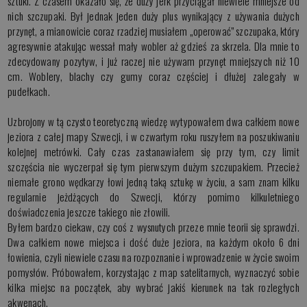
sztuki. Z czasem okazało się, że duży jerk przyciągał niewiele mniejsze od
nich szczupaki. Był jednak jeden duży plus wynikający z używania dużych
przynęt, a mianowicie coraz rzadziej musiałem „operować” szczupaka, który
agresywnie atakując wessał mały wobler aż gdzieś za skrzela. Dla mnie to
zdecydowany pozytyw, i już raczej nie używam przynęt mniejszych niż 10
cm. Woblery, blachy czy gumy coraz częściej i dłużej zalegały w
pudełkach.
Uzbrojony w tą czysto teoretyczną wiedzę wytypowałem dwa całkiem nowe
jeziora z całej mapy Szwecji, i w czwartym roku ruszyłem na poszukiwaniu
kolejnej metrówki. Cały czas zastanawiałem się przy tym, czy limit
szczęścia nie wyczerpał się tym pierwszym dużym szczupakiem. Przecież
niemałe grono wędkarzy łowi jedną taką sztukę w życiu, a sam znam kilku
regularnie jeżdżących do Szwecji, którzy pomimo kilkuletniego
doświadczenia jeszcze takiego nie złowili.
Byłem bardzo ciekaw, czy coś z wysnutych przeze mnie teorii się sprawdzi.
Dwa całkiem nowe miejsca i dość duże jeziora, na każdym około 6 dni
łowienia, czyli niewiele czasu na rozpoznanie i wprowadzenie w życie swoim
pomysłów. Próbowałem, korzystając z map satelitarnych, wyznaczyć sobie
kilka miejsc na początek, aby wybrać jakiś kierunek na tak rozległych
akwenach.