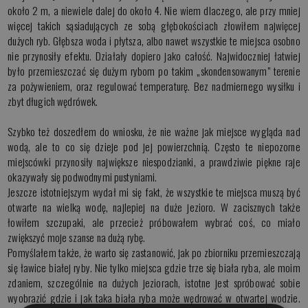
około 2 m, a niewiele dalej do około 4. Nie wiem dlaczego, ale przy mniej
więcej takich sąsiadujących ze sobą głębokościach złowiłem najwięcej
dużych ryb. Głębsza woda i płytsza, albo nawet wszystkie te miejsca osobno
nie przynosiły efektu. Działały dopiero jako całość. Najwidoczniej łatwiej
było przemieszczać się dużym rybom po takim „skondensowanym” terenie
za pożywieniem, oraz regulować temperaturę. Bez nadmiernego wysiłku i
zbyt długich wędrówek.
Szybko też doszedłem do wniosku, że nie ważne jak miejsce wygląda nad
wodą, ale to co się dzieje pod jej powierzchnią. Często te niepozorne
miejscówki przynosiły największe niespodzianki, a prawdziwie piękne raje
okazywały się podwodnymi pustyniami.
Jeszcze istotniejszym wydał mi się fakt, że wszystkie te miejsca muszą być
otwarte na wielką wodę, najlepiej na duże jezioro. W zacisznych także
łowiłem szczupaki, ale przecież próbowałem wybrać coś, co miało
zwiększyć moje szanse na dużą rybę.
Pomyślałem także, że warto się zastanowić, jak po zbiorniku przemieszczają
się ławice białej ryby. Nie tylko miejsca gdzie trze się biała ryba, ale moim
zdaniem, szczególnie na dużych jeziorach, istotne jest spróbować sobie
wyobrazić gdzie i jak taka biała ryba może wędrować w otwartej wodzie.