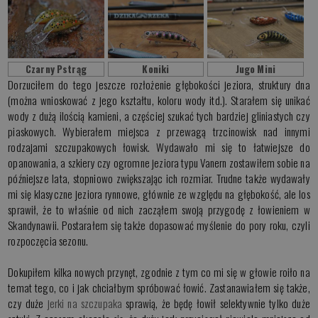
Czarny Pstrąg
Koniki
Jugo Mini
Dorzuciłem do tego jeszcze rozłożenie głębokości jeziora, struktury dna
(można wnioskować z jego kształtu, koloru wody itd.). Starałem się unikać
wody z dużą ilością kamieni, a częściej szukać tych bardziej gliniastych czy
piaskowych. Wybierałem miejsca z przewagą trzcinowisk nad innymi
rodzajami szczupakowych łowisk. Wydawało mi się to łatwiejsze do
opanowania, a szkiery czy ogromne jeziora typu Vanern zostawiłem sobie na
późniejsze lata, stopniowo zwiększając ich rozmiar. Trudne także wydawały
mi się klasyczne jeziora rynnowe, głównie ze względu na głębokość, ale los
sprawił, że to właśnie od nich zacząłem swoją przygodę z łowieniem w
Skandynawii. Postarałem się także dopasować myślenie do pory roku, czyli
rozpoczęcia sezonu.
Dokupiłem kilka nowych przynęt, zgodnie z tym co mi się w głowie roiło na
temat tego, co i jak chciałbym spróbować łowić. Zastanawiałem się także,
czy duże
jerki na szczupaka
sprawią, że będę łowił selektywnie tylko duże