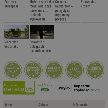
Zestaw na
Może to sen był, a
Co kupić
Polowanie z
szczupaka
może jawa, czyli
wędkarzowi –
Trolem
opowieść o......
pomysły na
urokach
oryginalny
wędkowania
prezent
Mazurskie
Opowieść o
boczniaki.
pstrągach i
puzoniście misiu
O nas
Zakupy
Informacje