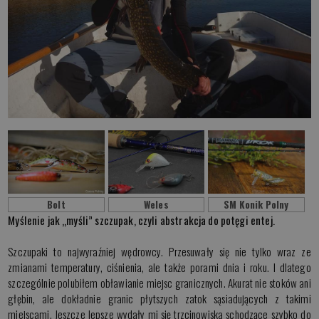
Bolt
Weles
SM Konik Polny
Myślenie jak „myśli” szczupak, czyli abstrakcja do potęgi entej.
Szczupaki to najwyraźniej wędrowcy. Przesuwały się nie tylko wraz ze
zmianami temperatury, ciśnienia, ale także porami dnia i roku. I dlatego
szczególnie polubiłem obławianie miejsc granicznych. Akurat nie stoków ani
głębin, ale dokładnie granic płytszych zatok sąsiadujących z takimi
miejscami. Jeszcze lepsze wydały mi się trzcinowiska schodzące szybko do