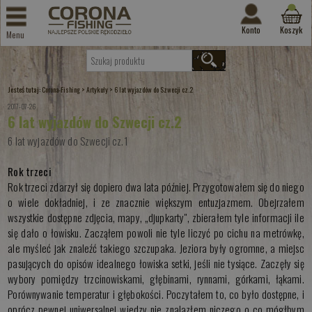
Konto
Koszyk
Menu
Jesteś tutaj:
>
>
Corona-Fishing
Artykuły
6 lat wyjazdów do Szwecji cz.2
2017-07-26
6 lat wyjazdów do Szwecji cz.2
6 lat wyjazdów do Szwecji cz.1
Rok trzeci
Rok trzeci zdarzył się dopiero dwa lata później. Przygotowałem się do niego
o wiele dokładniej, i ze znacznie większym entuzjazmem. Obejrzałem
wszystkie dostępne zdjęcia, mapy, „djupkarty", zbierałem tyle informacji ile
się dało o łowisku. Zacząłem powoli nie tyle liczyć po cichu na metrówkę,
ale myśleć jak znaleźć takiego szczupaka. Jeziora były ogromne, a miejsc
pasujących do opisów idealnego łowiska setki, jeśli nie tysiące. Zaczęły się
wybory pomiędzy trzcinowiskami, głębinami, rynnami, górkami, łąkami.
Porównywanie temperatur i głębokości. Poczytałem to, co było dostępne, i
oprócz pewnej uniwersalnej wiedzy nie znalazłem niczego o co mógłbym