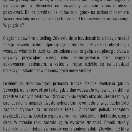
się zaczepić, a właściwie co pozwoliłby znacznie zawęzić obszar
poszukiwań. Bo na przykład na obławianie górek na jeziorach rozmiaru
Vanern zeszłoby mi co najmniej jedno życie. O trzcinowiskach nie wspomnę.
Więc gdzie?
Ciągle nie bawił mnie trolling. Zdarzyło się to incydentalnie, a i przyjemności
z tego niewiele miałem. Spinningując każdy rzut niósł ze sobą ekscytację i
wiarę, że właśnie ta trzcinka, ten zakamarek, ta gałąź zatopionego drzewa
skrywały przyczajoną wielką rybę. Spinningowanie było ciągłym
odkrywaniem, szukaniem, a każde z miejsc dzieliło się na dziesiątki
mniejszych zakamarków przynoszących nowe emocje.
Łowiłem na zróżnicowanych jeziorach. Raczej średniej wielkości (jak na
Szwecję), od rynnowych po takie, gdzie dno wydawało się równe jak stół na
przestrzeni całych hektarów. Chociaż jak się szybko okazało, średnie to były
one jedynie na mapach. Często wybierałem nowe jezioro, więc trzeba było
zapłacić frycowe za rozpoznanie terenu. Z czasem jednak zacząłem
przyjeżdżać coraz lepiej przygotowanym, no i wiedziałem dokładnie, czego
chcę. W trzecim roku zaczęło się to wyraźnie zmieniać. Powoli znikały
trzciniaki, a ich miejsce zajmowały coraz grubsze sztuki. Złowiłem już kilka