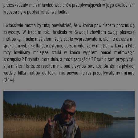
przeszkadzały mu ani ławice woblerów przepływających w jego okolicy, ani
kręcąca się w pobliżu hałaśliwa łódka.
I właściwie można by tutaj powiedzieć, że w końcu powinienem poczuć się
nasycony. W trzecim roku łowienia w Szwecji złowiłem swoją pierwszą
metrówkę. Trochę myślałem, że ją sobie wypracowałem, ale nie dawała mi
spokoju myśl, i kiełkujące pytanie, co sprawiło, że w miejscu w którym tyle
razy łowiliśmy mniejsze sztuki w końcu wyjąłem ponad metrowego
szczupaka? Przynęta, pora dnia, a może szczęście? Pewnie tam przypłynął,
a ja miałem farta, że rzuciłem mu pod przysłowiowy nos. Bo stał na płytkiej
wodzie, kilka metrów od łódki, i na pewno nie raz przepływaliśmy mu nad
głową.