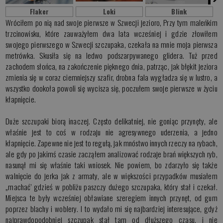
Flaker
Loki
Blink
Wróciłem po nią nad swoje pierwsze w Szwecji jezioro, Przy tym maleńkim
trzcinowisku, które zauważyłem dwa lata wcześniej i gdzie złowiłem
swojego pierwszego w Szwecji szczupaka, czekała na mnie moja pierwsza
metrówka. Skusiła się na ledwo podszarpywanego glidera. Tuż przed
zachodem słońca, na zakończenie pięknego dnia, patrząc, jak błękit jeziora
zmienia się w coraz ciemniejszy szafir, drobna fala wygładza się w lustro, a
wszystko dookoła powoli się wycisza się, poczułem swoje pierwsze w życiu
kłapnięcie.
Duże szczupaki biorą inaczej. Często delikatniej, nie goniąc przynęty, ale
właśnie jest to coś w rodzaju nie agresywnego uderzenia, a jedno
kłapnięcie. Zapewne nie jest to regułą, jak mnóstwo innych rzeczy na rybach,
ale gdy po jakimś czasie zacząłem analizować rodzaje brań większych ryb,
nasunął mi się właśnie taki wniosek. Nie powiem, bo zdarzyło się także
walnięcie do jerka jak z armaty, ale w większości przypadków musiałem
„machać’ gdzieś w pobliżu paszczy dużego szczupaka, który stał i czekał.
Miejsca te były wcześniej obławiane szeregiem innych przynęt, od gum
poprzez blachy i woblery. I to wydało mi się najbardziej interesujące, gdyż
najprawdopodobniej szczupak stał tam od dłuższego czasu, i nie