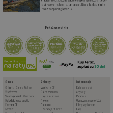
drapieżników, skuteczna zarówno w spokojnych wodach stojący,
jak i rwących rzekach i strumieniach. Nie dla każdego idealny
zestaw na spinning będzie ...
»
Pokaż wszystkie
O nas
Zakupy
Informacje
O firmie - Corona Fishing
Wędkuj z CF
Kalendarz brań
Współpraca
Oferta sezonowa
Artykuły
Sklep wędkarski Warszawa
Regulamin sklepu
Poradniki
Rękodzieło wędkarskie
Nowości
Oznaczenia wędek USA
Eksperci CF
Promocje
Filmy wędkarskie
Kontakt
Gwarancja St. Croix
FAQ