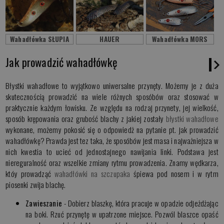
Wahadłówka SŁUPIA
HAUER
Wahadłówka MORS
Jak prowadzić wahadłówkę
Błystki wahadłowe to wyjątkowo uniwersalne przynęty. Możemy je z duża
skutecznością prowadzić na wiele różnych sposóbów oraz stosować w
praktycznie każdym łowisku. Ze względu na rodzaj przynety, jej wielkość,
sposób krępowania oraz grubość blachy z jakiej zostały
błystki wahadłowe
wykonane, możemy pokosić się o odpowiedż na pytanie pt. jak prowadzić
wahadłówkę? Prawda jest tez taka, że sposóbów jest masa i najważniejsza w
nich kwestia to ucieć od jednostajnego nawijania linki. Podstawa jest
niereguralność oraz wszelkie zmiany rytmu prowadzenia. Znamy wędkarza,
któy prowadząć
wahadłówki na szczupaka
śpiewa pod nosem i w rytm
piosenki zwija blachę.
Zawieszanie
- Dobierz blaszkę, która pracuje w opadzie odjeżdżając
na boki. Rzuć przynętę w upatrzone miejsce. Pozwól blaszce opaść