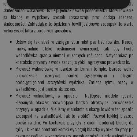
ich wyjątkowo szeroki obszar zastosowania wskazać kluczowe dla
skuteczności wskazówki. Istnieją jednak pewne podpowiedzi, które łowienie
na blachę w wyjątkowy sposób upraszczają praz dodają znacznej
skuteczności. Zakładając że będziemy łowili jeziorowe szczupaki to warto
wykorzystać kilka z podanych sposobów.
Ustaw się tak abyś w zasięgu rzutu miał pas trzcinowiska. Rzucaj
maksymalnie blisko roślinności wynurzonej, tak aby twoja
wahadłówka spadła niemal w samych roślinach. Natychmiast po
kontakcie przynęty z woda zacznij szybki i agresywne prowadzenie.
Prowadź wahadłówkę w bardzo zmiennym tempie. Bardzo wolne
prowadzenie przerywaj bardzo agresywnymi i długimi
podciągnięciami szczytówki wędziska. Zmiana rytmu pracy w
wahadłówce jest bardzo skuteczna.
Prowadź wahadłówkę w opadzie. Najlepsze modele ręcznie
klepanych blaszek pozwalająca bardzo atrakcyjne prowadzenie
przynęty w opadzie. Mieliśmy wielokrotnie okazję łowić w ten sposób
szczupaki na wahadłówki. Jak to zrobić? Pozwól lekkiej blaszce
opaść na dno. Po kontakcie przynęty z dnem, poderwij blachę do
góry i kilkoma obrotami korbki wyciągnij blaszkę wysoko do góry po
czym pozwól jej w kontrolowany sposób opadać. Kiedy wahadłówka