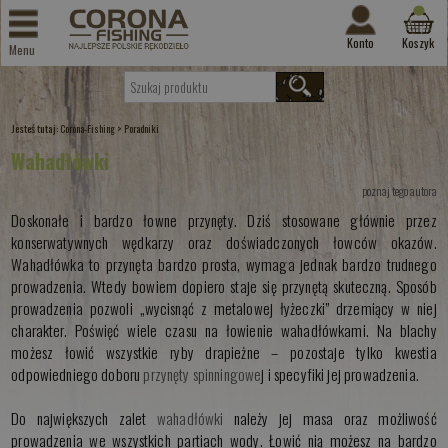
Konto
Koszyk
Menu
Jesteś tutaj:
>
Corona-Fishing
Poradniki
Wahadłówki
poznaj tego autora
Doskonałe i bardzo łowne przynęty. Dziś stosowane głównie przez
konserwatywnych wędkarzy oraz doświadczonych łowców okazów.
Wahadłówka to przynęta bardzo prosta, wymaga jednak bardzo trudnego
prowadzenia. Wtedy bowiem dopiero staje się przynętą skuteczną. Sposób
prowadzenia pozwoli „wycisnąć z metalowej łyżeczki” drzemiący w niej
charakter. Poświęć wiele czasu na łowienie wahadłówkami. Na blachy
możesz łowić wszystkie ryby drapieżne – pozostaje tylko kwestia
odpowiedniego doboru
przynęty spinningowe
j i specyfiki jej prowadzenia.
Do największych zalet
wahadłówki
należy jej masa oraz możliwość
prowadzenia we wszystkich partiach wody. Łowić nią możesz na bardzo