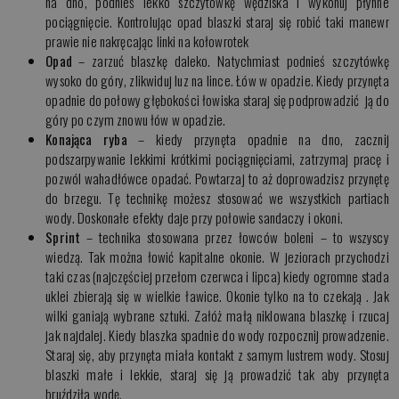
na dno, podnieś lekko szczytówkę wędziska i wykonuj płynne
pociągnięcie. Kontrolując opad blaszki staraj się robić taki manewr
prawie nie nakręcając linki na kołowrotek
Opad
– zarzuć blaszkę daleko. Natychmiast podnieś szczytówkę
wysoko do góry, zlikwiduj luz na lince. Łów w opadzie. Kiedy przynęta
opadnie do połowy głębokości łowiska staraj się podprowadzić ją do
góry po czym znowu łów w opadzie.
Konająca ryba
– kiedy przynęta opadnie na dno, zacznij
podszarpywanie lekkimi krótkimi pociągnięciami, zatrzymaj pracę i
pozwól wahadłówce opadać. Powtarzaj to aż doprowadzisz przynętę
do brzegu. Tę technikę możesz stosować we wszystkich partiach
wody. Doskonałe efekty daje przy połowie sandaczy i okoni.
Sprint
– technika stosowana przez łowców boleni – to wszyscy
wiedzą. Tak można łowić kapitalne okonie. W jeziorach przychodzi
taki czas (najczęściej przełom czerwca i lipca) kiedy ogromne stada
uklei zbierają się w wielkie ławice. Okonie tylko na to czekają . Jak
wilki ganiają wybrane sztuki. Załóż małą niklowana blaszkę i rzucaj
jak najdalej. Kiedy blaszka spadnie do wody rozpocznij prowadzenie.
Staraj się, aby przynęta miała kontakt z samym lustrem wody. Stosuj
blaszki małe i lekkie, staraj się ją prowadzić tak aby przynęta
bruździła wodę.