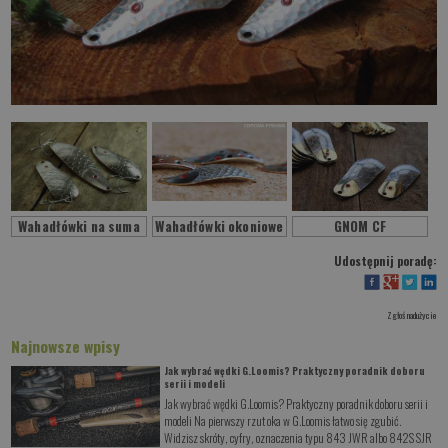
Wahadłówki na suma
Wahadłówki okoniowe
GNOM CF
Udostępnij poradę:
Zgłoś nadużycie
Najnowsze wpisy
Jak wybrać wędki G.Loomis? Praktyczny poradnik doboru
serii i modeli
Jak wybrać wędki G.Loomis? Praktyczny poradnik doboru serii i
modeli Na pierwszy rzut oka w G.Loomis łatwo się zgubić.
Widzisz skróty, cyfry, oznaczenia typu 843 JWR albo 842S SJR