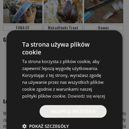
FOKA CF
Wahadłówki Trout
Gomer
Gdzie łowić na wahadłówkę
Ta strona używa plików
cookie
podwodne górki,
rzeczne rynny,
Ta strona korzysta z plików cookie, aby
podmycia brzegów,
zapewnić lepszą wygodę użytkowania.
łąki podwodnej roślinności,
Korzystając z tej strony, wyrażasz zgodę
przelewy, wlewy, zwary
na używanie przez nas wszystkich plików
głębokie spadki tuż za pasem roślinności,
cookie zgodnie z warunkami naszej
głębokie blaty jeziorowe.
polityki plików cookie.
Dowiedz się więcej
Łowienie na blachę sposoby i wskazówki
AKCEPTUJ WSZYSTKIE
Wędkarze bardzo często oczekują recepty na to aby łowienie na blachę było
zarówno przyjemne oraz oczywiście skuteczne. Wahadłówki jako przynęty
maja ogromne i wyjątkowo uniwersalne zastosowanie. Trudo ze względu na
POKAŻ SZCZEGÓŁY