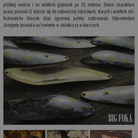
płytkiej wodzie i na wielkich głębiach po 25 metrów. Dobór charakteru
pracy pozwoli Ci dobrać się do najbardziej ostrożnych, starych i wielkich ryb.
Kolorystyka blaszek daje ogromną paletę zastosowań. Odpowiednie
zbrojenie pozwala na łowienie w zielsku czy w karczach.