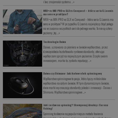
i bez znajomości systemu ...
»
NRX+ vs IMX-PRO vs GLX vs Conquest – która seria G.Loomis
ma sens w praktyce?
NRX+ vs IMX-PRO vs GLX vs Conquest – która seria G.Loomis ma
sens w praktyce? W przypadku G.Loomis największy błąd polega
na wrzucaniu wszystkich serii do jednego worka. To nie są cztery
poziomy „tej ...
»
Technologie Daiwa
Daiwa, uznawana za pioniera w świecie wędkarstwa, przez
dziesięciolecia kształtowała rynkowe standardy, oferując
wędkarzom sprzęt na najwyższym poziomie. Dzięki swoim
innowacjom, marka ta zyskała reputację ...
»
Daiwa czy Shimano: Jaki kołowrotek spinningowy
Wędkarstwo spinningowe to pasja, która łączy miłośników
wędkarstwa na całym świecie. W tym dynamicznym świecie,
dwie marki wyznaczają standardy jakości i innowacji - Daiwa i
Shimano. Wędkarstwo spinningowe ...
»
Jaki zestaw na spinning? Skomponuj idealny z Corona
Fishing!
Spinning to obecnie najpopularniejsza metoda łowienia