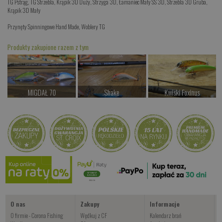
TG Pstrąg
,
TG Strzebla
,
Krąpik 3D Duży
,
Strzyga 3D
,
Łamaniec Mały SS 3D
,
Strzebla 3D Gruba
,
Krąpik 3D Mały
Przynęty Spinningowe Hand Made
,
Woblery TG
Produkty zakupione razem z tym
MIGDAŁ 70
Shake
Kwiski Foxinus
od 38.00 PLN
od 77.00 PLN
od 47.00 PLN
Kup teraz >
Kup teraz >
Kup teraz >
JIG Muddler
od 14.00 PLN
Kup teraz >
O nas
Zakupy
Informacje
O firmie - Corona Fishing
Wędkuj z CF
Kalendarz brań