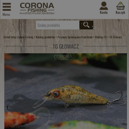
Konto
Koszyk
Menu
Jesteś tutaj:
>
>
>
>
Corona-Fishing
Katalog produktów
Przynęty Spinningowe Hand Made
Woblery TG
TG Głowacz
TG GŁOWACZ