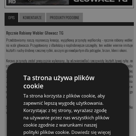
OPIS
KOMENTARZE
PRODUKTY PODOBNE
Ręcznie Robiony Wobler Głowacz TG
Przedstawiamy naszą najnowszą kreację, wyjątkową przynętę wędkarską - ręcznie robiony wobler
na wzór głowacza. Przygotowany z dbałością o najdrobniejsze szczegóły, ten wobler wiernie imituje
kształt i ruchy drobnej rzecznej rybki, co czyni go nieodpartym dla pstrągów, brzan, kleni i okoni.
Korpus przynęty został precyzyjnie wykonany, by odzwierciedlać rzeczywisty kształt żywej ryby, co
czyni go niezwykle realistycznym. Jego charakterystyczna faktura dodatkowo podkreśla
autentyczność, a wyjątkowo piękne malowanie przyciąga uwagę ryb, nawet w najbardziej
Ta strona używa plików
zatłoczonych rzekach. Niezależnie od tego, czy jesteś doświadczonym wędkarzem, czy dopiero
zaczynasz swoją przygodę z wędkarstwem, ten wobler jest idealnym narzędziem do złowienia
cookie
wymarzonej ryby. Dzięki mocnej i wyraźnej pracy podczas rzutu, jest niezwykle efektywny i łatwy w
obsłudze. Jego wyjątkowa lotność pozwala na osiągnięcie imponujących odległości rzutu, co czyni go
Ta strona korzysta z plików cookie, aby
idealnym dla wędkarstwa rzecznego.
zapewnić lepszą wygodę użytkowania.
Sprawdź na swojej rzece nasz wobler TG Głowacz i odkryj skuteczność tej przynęty. To nie tylko
Korzystając z tej strony, wyrażasz zgodę
wobler, to prawdziwe dzieło sztuki!
na używanie przez nas wszystkich plików
MODEL
CENA
cookie zgodnie z warunkami naszej
-
+
polityki plików cookie.
Dowiedz się więcej
PARAMETRY
7 GR
47.00 PLN