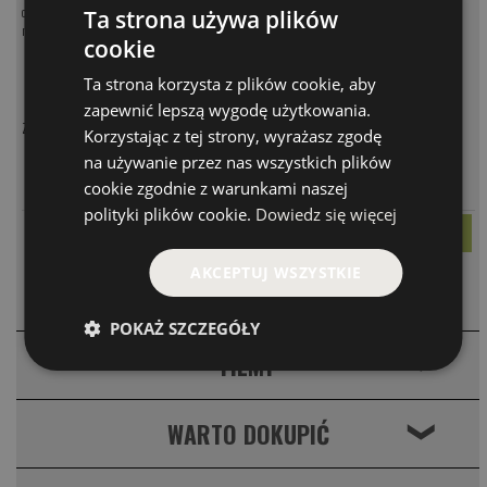
castingowej – dynamiczną, szybką i mocną w dolniku. Tego typu wędki perfekcyjnie wpisują się w
Ta strona używa plików
narzędzia do metody Live. Wielu wędkakarzy wybiera te wędki do jerbaitów oraz woblerów twich.
cookie
Ta strona korzysta z plików cookie, aby
zapewnić lepszą wygodę użytkowania.
Zastosowane technologie:
Korzystając z tej strony, wyrażasz zgodę
na używanie przez nas wszystkich plików
MODEL
CENA
cookie zgodnie z warunkami naszej
PARAMETRY
NRX+ 903C MBR
2 997.00 PLN
polityki plików cookie.
Dowiedz się więcej
AKCEPTUJ WSZYSTKIE
KOMENTARZE
❮
POKAŻ SZCZEGÓŁY
FILMY
❮
WARTO DOKUPIĆ
❮