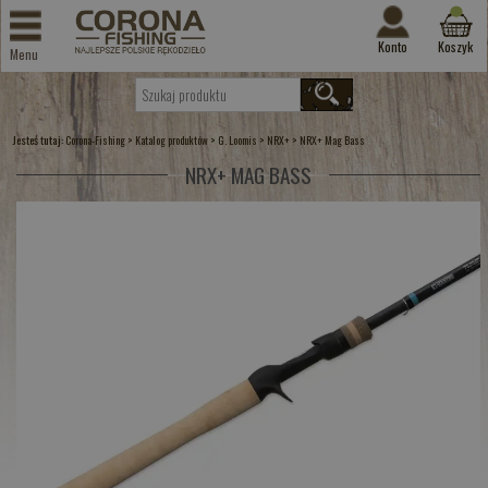
Konto
Koszyk
Menu
Jesteś tutaj:
>
>
>
>
Corona-Fishing
Katalog produktów
G. Loomis
NRX+
NRX+ Mag Bass
NRX+ MAG BASS