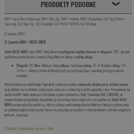
PRODUKTY PODOBNE
❮
NRX+ Jig & Worm Spinning
,
NRX+ Spin Jig
,
NRX+ Inshore
,
NRX+ Shakyhead
,
GLX Jig & Worm
Spinning
,
GLX Spin Jig
,
GLX Dropshot
,
GLX TROUT SERIES
,
GLX Walleye
G. Loomis
,
NRX+
G.Loomis NRX+ 903C MBR
Model
903C MBR
z serii NRX+ Mag Bass to
castingowa wędka basowa o długości 7’6”
, łącząca
wydłużoną pracę blanku z mocną klasą Medium Heavy i
szybką akcją
.
Długość:
7’6″
Moc:
Medium Heavy
Akcja:
Fast
Line rating:
10–17 lb
Lure rating:
1/4–
3/4 oz — idealny zakres do klasycznych przynęt mag bass i szerokiej gamy gumowych
wabików.
Blank wykonany w technologii
Spiral X
zapewnia wysoką
sztywność skrętną przy niskiej masie
,
co przekłada się na dalekie i precyzyjne rzuty oraz znakomitą czułość sygnałów z dna. Komponenty tej
wędki to
CI4+ reel seat
oraz hybrydowy system prowadnic z
Fuji Titanium SiC i RECOIL
, co
wspiera dalekie prezentacje i bezpośrednią transmisję brań w kierunku ręki wędkarza. Model
903C
MBR
to propozycja dla wędkarzy, którzy szukają wydłużonego blanku Medium Heavy o szybkiej akcji,
przystosowanego do precyzyjnej i dynamicznej pracy przynętami w standardowym zakresie wagowym
techniki „mag bass”.
Produkty zakupione razem z tym