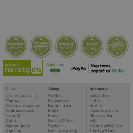
O nas
Zakupy
Informacje
O firmie - Corona Fishing
Wędkuj z CF
Kalendarz brań
Współpraca
Oferta sezonowa
Artykuły
Sklep wędkarski Warszawa
Regulamin sklepu
Poradniki
Rękodzieło wędkarskie
Nowości
Oznaczenia wędek USA
Eksperci CF
Promocje
Filmy wędkarskie
Kontakt
Gwarancja St. Croix
FAQ
Regulamin portalu
Wysyłka CF
Rejestracja wędek St. Croix
Mapa strony
Gwarancja na przynęty
Technologia St. Croix