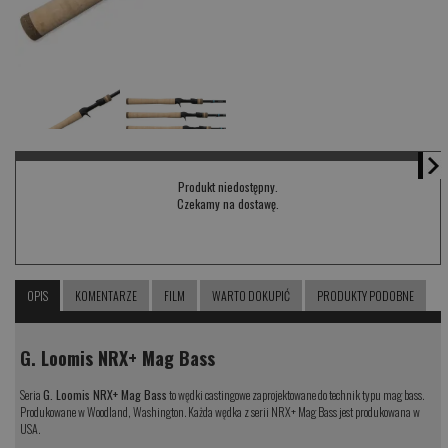
Produkt niedostępny.
Czekamy na dostawę.
OPIS
KOMENTARZE
FILM
WARTO DOKUPIĆ
PRODUKTY PODOBNE
G. Loomis NRX+ Mag Bass
Seria
G. Loomis NRX+ Mag Bass
to wędki castingowe zaprojektowane do technik typu mag bass.
Produkowane w Woodland, Washington. Każda wędka z serii NRX+ Mag Bass jest produkowana w
USA.