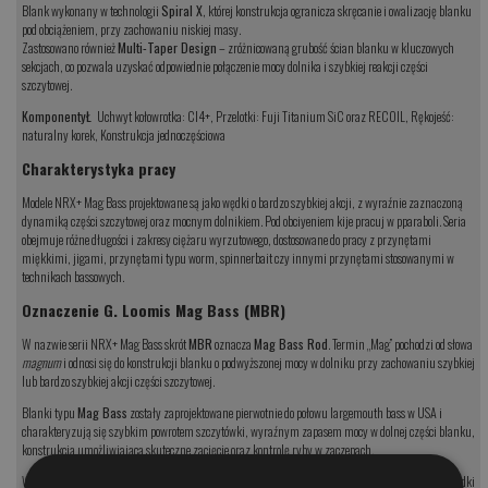
Blank wykonany w technologii
Spiral X
, której konstrukcja ogranicza skręcanie i owalizację blanku
pod obciążeniem, przy zachowaniu niskiej masy.
Zastosowano również
Multi-Taper Design
– zróżnicowaną grubość ścian blanku w kluczowych
sekcjach, co pozwala uzyskać odpowiednie połączenie mocy dolnika i szybkiej reakcji części
szczytowej.
KomponentyŁ
Uchwyt kołowrotka: CI4+, Przelotki: Fuji Titanium SiC oraz RECOIL, Rękojeść:
naturalny korek, Konstrukcja jednoczęściowa
Charakterystyka pracy
Modele NRX+ Mag Bass projektowane są jako wędki o bardzo szybkiej akcji, z wyraźnie zaznaczoną
dynamiką części szczytowej oraz mocnym dolnikiem. Pod obciyeniem kije pracuj w pparaboli. Seria
obejmuje różne długości i zakresy ciężaru wyrzutowego, dostosowane do pracy z przynętami
miękkimi, jigami, przynętami typu worm, spinnerbait czy innymi przynętami stosowanymi w
technikach bassowych.
Oznaczenie G. Loomis Mag Bass (MBR)
W nazwie serii NRX+ Mag Bass skrót
MBR
oznacza
Mag Bass Rod
. Termin „Mag” pochodzi od słowa
magnum
i odnosi się do konstrukcji blanku o podwyższonej mocy w dolniku przy zachowaniu szybkiej
lub bardzo szybkiej akcji części szczytowej.
Blanki typu
Mag Bass
zostały zaprojektowane pierwotnie do połowu largemouth bass w USA i
charakteryzują się szybkim powrotem szczytówki, wyraźnym zapasem mocy w dolnej części blanku,
konstrukcją umożliwiającą skuteczne zacięcie oraz kontrolę ryby w zaczepach.
W praktyce oznaczenie Mag Bass w serii NRX+ wskazuje na klasyczną amerykańską koncepcję wędki