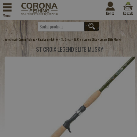
Konto
Koszyk
Menu
Jesteś tutaj:
>
>
>
>
Corona-Fishing
Katalog produktów
St. Croix
St. Croix Legend Elite
Legend Elite Musky
ST CROIX LEGEND ELITE MUSKY