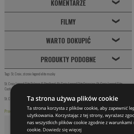
KOMENTARZE
❮
FILMY
❮
WARTO DOKUPIĆ
❮
PRODUKTY PODOBNE
❮
Tagi:
St. Croix
,
st croix legend elite musky
St. Croix Legend Elite Salmon & Steelhead
,
St. Croix Legend Elite Spinning
,
St. Croix Legend Elite
Casting
,
Legend Elite Panfish
,
Legend Glass
,
St. Croix RAYFIN Spinning
,
St. Croix RAYFIN - Casting
Ta strona używa plików cookie
St. Croix
,
St. Croix Legend Elite
Ta strona korzysta z plików cookie, aby zapewnić l
Produkty zakupione razem z tym
użytkowania. Korzystając z tej strony, wyrażasz zg
nas wszystkich plików cookie zgodnie z warunkami n
cookie.
Dowiedz się więcej