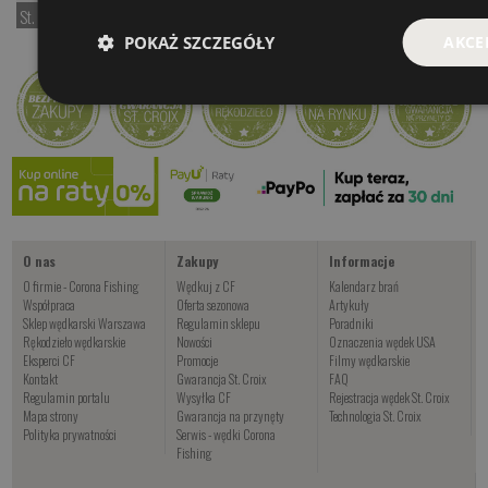
St. Croix Triumph Spinning
Kogut White
Kogut Black&Red
POKAŻ SZCZEGÓŁY
AKCE
od 797.00 PLN
od 24.00 PLN
od 24.00 PLN
Kup teraz >
Kup teraz >
Kup teraz >
Koszulka CF Classic
Czekamy na dostawę
Kup teraz >
O nas
Zakupy
Informacje
O firmie - Corona Fishing
Wędkuj z CF
Kalendarz brań
Współpraca
Oferta sezonowa
Artykuły
Sklep wędkarski Warszawa
Regulamin sklepu
Poradniki
Rękodzieło wędkarskie
Nowości
Oznaczenia wędek USA
Eksperci CF
Promocje
Filmy wędkarskie
Kontakt
Gwarancja St. Croix
FAQ
Regulamin portalu
Wysyłka CF
Rejestracja wędek St. Croix
Mapa strony
Gwarancja na przynęty
Technologia St. Croix
Polityka prywatności
Serwis - wędki Corona
Fishing