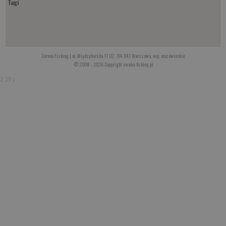
Tagi
Corona Fishing | ul. Międzyborska 11 U2 , 04-041 Warszawa, woj. mazowieckie
© 2008 - 2026 Copyright corona-fishing.pl
2.39 s