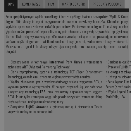
OPIS
KOMENTARZE
FILM
WARTO DOKUPIĆ
PRODUKTY PODOBNE
Seria specjalistycznych wędek do ciężkiego i bardzo ciężkiego łowienia szczupaków. Wędki St.Croix
Legend Elite Musky to wędki przygotowane do łowienia prawdziwych okazów. Charakter pracy
wędziska opiera się o zestawienie dwóch parametrów. Po pierwsze seria Legend Elite Musky to pełne
głębokie, można powiedzieć półparboliczne ugięcie połączone z niebywałą sztywnością i sprężystością
blanku. Dwie cechy wydawałoby się, które razem ze sobą nie idą w parze, pozwalają na operowanie
zarówno ciężkimi gumami, wielkimi woblerami czy jerkami, wahadłówkami czy wirówkami.
Podczas holu Legend Elite Musky utrzymując niebywałą moc, pracuje gnąc się niemal na całej
długości.
• Skonstruowane w technologii
Integrated Poly Curve
i wzmacniane
• Dzielona rękojeść 
technologią
ART
(Advanced Reinforcing Technology).
• Przelotki
Fuji® T
• Blank zaprojektowany zgodnie z technologią
TET
(Taper Enhancement
na korozję i zapobieg
Technology), co nadaje mu znacznie większą wytrzymałość i czułość.
• Uchwyt na kołowro
• Wędka zbudowana jest z wysokomodułowego włókna węglowego SCV, o
• Seria Legend Elit
wysokim poziomie wytrzymałości. W dolnych częściach kij jest dodatkowo
Service (z moźliwości
usztywniony technologią
FRS
, oraz powleczony najdoskonalszym węglem
• Wędki Legend Eli
SCVI. To nie tylko zmniejsza wagę, ale przede wszystkim wzmacnia dolną
Park Falls, USA
część wędziska, nadając mu dodatkowej mocy.
• Szczytówka
Fuji® Arowana
z tytanową ramką i pierścieniem Torzite
zapewnia maksymalną ochronę linki.