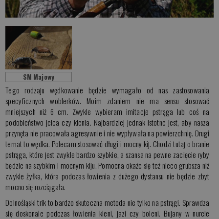
SM Majowy
Tego rodzaju wędkowanie będzie wymagało od nas zastosowania
specyficznych woblerków. Moim zdaniem nie ma sensu stosować
mniejszych niż 6 cm. Zwykle wybieram imitacje pstrąga lub coś na
podobieństwo jelca czy klenia. Najbardziej jednak istotne jest, aby nasza
przynęta nie pracowała agresywnie i nie wypływała na powierzchnię. Drugi
temat to wędka. Polecam stosować długi i mocny kij. Chodzi tutaj o branie
pstrąga, które jest zwykle bardzo szybkie, a szansa na pewne zacięcie ryby
będzie na szybkim i mocnym kiju. Pomocna okaże się też nieco grubsza niż
zwykle żyłka, która podczas łowienia z dużego dystansu nie będzie zbyt
mocno się rozciągała.
Dolnośląski trik to bardzo skuteczna metoda nie tylko na pstrągi. Sprawdza
się doskonale podczas łowienia kleni, jazi czy boleni. Bujany w nurcie