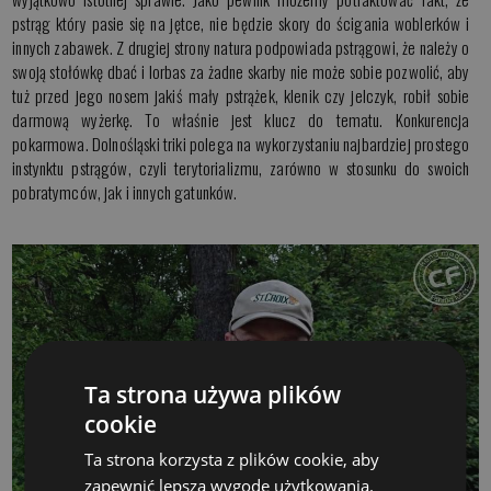
pstrąg który pasie się na jętce, nie będzie skory do ścigania woblerków i
innych zabawek. Z drugiej strony natura podpowiada pstrągowi, że należy o
swoją stołówkę dbać i lorbas za żadne skarby nie może sobie pozwolić, aby
tuż przed jego nosem jakiś mały pstrążek, klenik czy jelczyk, robił sobie
darmową wyżerkę. To właśnie jest klucz do tematu. Konkurencja
pokarmowa. Dolnośląski triki polega na wykorzystaniu najbardziej prostego
instynktu pstrągów, czyli terytorializmu, zarówno w stosunku do swoich
pobratymców, jak i innych gatunków.
Ta strona używa plików
cookie
Ta strona korzysta z plików cookie, aby
zapewnić lepszą wygodę użytkowania.