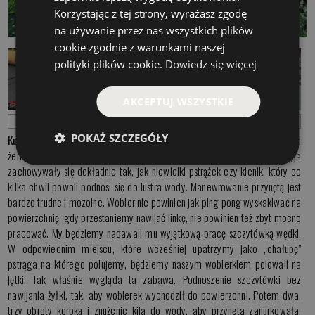
Korzystając z tej strony, wyrażasz zgodę
na używanie przez nas wszystkich plików
cookie zgodnie z warunkami naszej
polityki plików cookie.
Dowiedz się więcej
AKCEPTUJ WSZYSTKIE
Weles
Bolt
Flaker
POKAŻ SZCZEGÓŁY
Kuszenie majowego lorbasa.
Cały trik polega na imitowaniu woblerem
żerującej na jętce ryby. Chodzi o to, aby nasze
przynęty na pstrąga
zachowywały się dokładnie tak, jak niewielki pstrążek czy klenik, który co
kilka chwil powoli podnosi się do lustra wody. Manewrowanie przynętą jest
bardzo trudne i mozolne. Wobler nie powinien jak ping pong wyskakiwać na
powierzchnię, gdy przestaniemy nawijać linkę, nie powinien też zbyt mocno
pracować. My będziemy nadawali mu wyjątkową pracę szczytówką wędki.
W odpowiednim miejscu, które wcześniej upatrzymy jako „chałupę”
pstrąga na którego polujemy, będziemy naszym woblerkiem polowali na
jętki. Tak właśnie wygląda ta zabawa. Podnoszenie szczytówki bez
nawijania żyłki, tak, aby woblerek wychodził do powierzchni. Potem dwa,
trzy obroty korbką i znużenie kija do wody, aby przynęta zanurkowała.