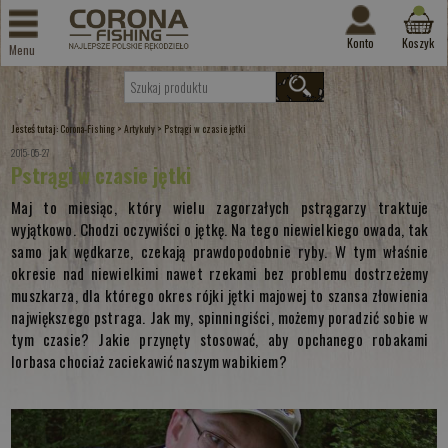
Konto
Koszyk
Menu
Jesteś tutaj:
>
>
Corona-Fishing
Artykuły
Pstrągi w czasie jętki
2015-05-27
Pstrągi w czasie jętki
Maj to miesiąc, który wielu zagorzałych pstrągarzy traktuje
wyjątkowo. Chodzi oczywiści o jętkę. Na tego niewielkiego owada, tak
samo jak wędkarze, czekają prawdopodobnie ryby. W tym właśnie
okresie nad niewielkimi nawet rzekami bez problemu dostrzeżemy
muszkarza, dla którego okres rójki jętki majowej to szansa złowienia
największego pstraga. Jak my, spinningiści, możemy poradzić sobie w
tym czasie? Jakie przynęty stosować, aby opchanego robakami
lorbasa chociaż zaciekawić naszym wabikiem?