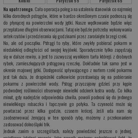
Koniki
Patyczak 55
Patyczak 65
Na upatrzonego
. Cała operacja polega na ustaleniu stanowisk co najmniej
kilku dorodnych pstrągów, które w bardzo określonym czasie podnoszą się
do płynącej na powierzchni wody jętki. Nasze wędkowanie będzie więc
przeplatane długimi obserwacjami. Tutaj nie będzie potrzeby wykonywania
setek rzutów i przedzierania się godzinami przez zarośnięte brzegi rzeki.
No, ale od początku. Pstrągi to ryby, które zwykły pobierać pokarm w
niedalekiej odległości od swojej kryjówki. Sporadycznie tylko zapędzają
się w dalsze rewiry, a jest to zazwyczaj wynikiem tarła którejś z drobnych
rybek, zamieszkujących pstrągową rzeczkę. Dokładnie tak samo jest w
okresie majowej jętki. Dostępność spływającego z nurtem rzeki pokarmu
jest tak duża, że drapieżniki całkowicie przestawiają się na pobieranie
pokarmu z powierzchni wody. Pstrąg przyczajony gdzieś przy kępie
podwodnej roślinności obserwuje niewielki odcinek lustra wody. Co kilka
minut, gdy nadejdzie odpowiednia chwila, powoli podnosi się do jednego
niewielkiego robaczka i łapczywie go połyka. Ta czynność może się
powtarzać przez kilka godzin, czasem krócej. Jeśli uda nam się
zaobserwować żerującą w ten sposób rybę, możemy z przekonaniem
zastosować dolnośląski trik.
Jednak zanim o szczegółach, należy powiedzieć jeszcze o jednej,
wyjątkowo istotnej sprawie. Jako pewnik możemy potraktować fakt, że