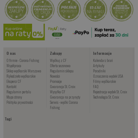
O nas
Zakupy
Informacje
O firmie - Corona Fishing
Wędkuj z CF
Kalendarz brań
Współpraca
Oferta sezonowa
Artykuły
Sklep wędkarski Warszawa
Regulamin sklepu
Poradniki
Rękodzieło wędkarskie
Nowości
Oznaczenia wędek USA
Eksperci CF
Promocje
Filmy wędkarskie
Kontakt
Gwarancja St. Croix
FAQ
Regulamin portalu
Wysyłka CF
Rejestracja wędek St. Croix
Mapa strony
Gwarancja na przynęty
Technologia St. Croix
Polityka prywatności
Serwis - wędki Corona
Fishing
Tagi