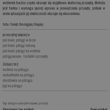
woblerek bardzo często okazuje się wyjątkowo skuteczną przynętą. Metoda
jest trudna i wymaga sporej wprawy w prowadzeniu przynęty, jednak w
wielu sytuacjach jej skuteczność okazuje się nieoceniona.
foto / tekst: Remigiusz Kopiej
przeczytaj więcej o:
jak łowic pstrągi w lecie
jak łowic pstrągi wiosną
jak łowić pstrągi na woblery
pstrągowanie - techniki i przynęty
Zobacz też:
woblery na pstrąga
wahadłówki na pstrąga
obrotówka na pstrąga
jigi na pstrąga
Tagi:
pstrąg w czasie jętki majowej
,
przynęty
Udostępnij ten artykuł:
Oceń artykuł