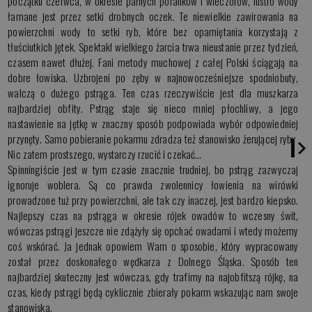
początku czerwca, w okresie parnych poranków i wieczorów, lustro wody
łamane jest przez setki drobnych oczek. Te niewielkie zawirowania na
powierzchni wody to setki ryb, które bez opamiętania korzystają z
tłuściutkich jętek. Spektakl wielkiego żarcia trwa nieustanie przez tydzień,
czasem nawet dłużej. Fani metody muchowej z całej Polski ściągają na
dobre łowiska. Uzbrojeni po zęby w najnowocześniejsze spodniobuty,
walczą o dużego pstrąga. Ten czas rzeczywiście jest dla muszkarza
najbardziej obfity. Pstrąg staje się nieco mniej płochliwy, a jego
nastawienie na jętkę w znaczny sposób podpowiada wybór odpowiedniej
przynęty. Samo pobieranie pokarmu zdradza też stanowisko żerującej ryby.
Nic zatem prostszego, wystarczy rzucić i czekać…
Spinningiście jest w tym czasie znacznie trudniej, bo pstrąg zazwyczaj
ignoruje woblera. Są co prawda zwolennicy łowienia na wirówki
prowadzone tuż przy powierzchni, ale tak czy inaczej, jest bardzo kiepsko.
Najlepszy czas na pstrąga w okresie rójek owadów to wczesny świt,
wówczas pstrągi jeszcze nie zdążyły się opchać owadami i wtedy możemy
coś wskórać. Ja jednak opowiem Wam o sposobie, który wypracowany
został przez doskonałego wędkarza z Dolnego Śląska. Sposób ten
najbardziej skuteczny jest wówczas, gdy trafimy na najobfitszą rójkę, na
czas, kiedy pstrągi będą cyklicznie zbierały pokarm wskazując nam swoje
stanowiska.