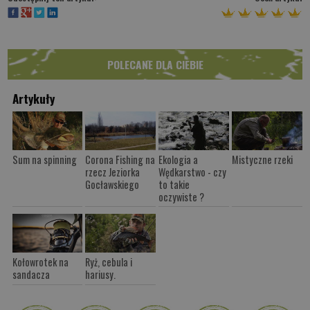
POLECANE DLA CIEBIE
Artykuły
Sum na spinning
Corona Fishing na
Ekologia a
Mistyczne rzeki
rzecz Jeziorka
Wędkarstwo - czy
Gocławskiego
to takie
oczywiste ?
Kołowrotek na
Ryż, cebula i
sandacza
hariusy.