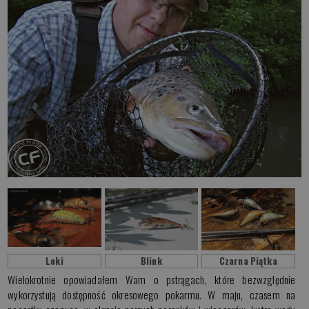
Loki
Blink
Czarna Piątka
Wielokrotnie opowiadałem Wam o pstrągach, które bezwzględnie
wykorzystują dostępność okresowego pokarmu. W maju, czasem na