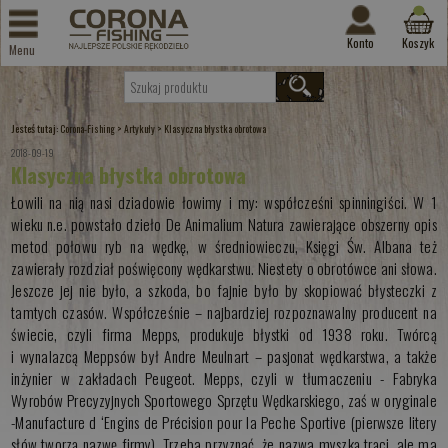
Konto
Koszyk
Menu
Jesteś tutaj:
>
>
Corona-Fishing
Artykuły
Klasyczna błystka obrotowa
2018-09-19
Klasyczna błystka obrotowa
Łowili na nią nasi dziadowie łowimy i my: współcześni spinningiści. W 1
wieku n.e. powstało dzieło De Animalium Natura zawierające obszerny opis
metod połowu ryb na wędkę, w średniowieczu, Księgi Św. Albana też
zawierały rozdział poświęcony wędkarstwu. Niestety o obrotówce ani słowa.
Jeszcze jej nie było, a szkoda, bo fajnie było by skopiować błysteczki z
tamtych czasów. Współcześnie – najbardziej rozpoznawalny producent na
świecie, czyli firma Mepps, produkuje błystki od 1938 roku. Twórcą
i wynalazcą Meppsów był Andre Meulnart – pasjonat wędkarstwa, a także
inżynier w zakładach Peugeot. Mepps, czyli w tłumaczeniu - Fabryka
Wyrobów Precyzyjnych Sportowego Sprzętu Wędkarskiego, zaś w oryginale
-Manufacture d ‘Engins de Précision pour la Peche Sportive (pierwsze litery
słów tworzą nazwę firmy). Trzeba przyznać, że nazwa myszką trąci, ale ma