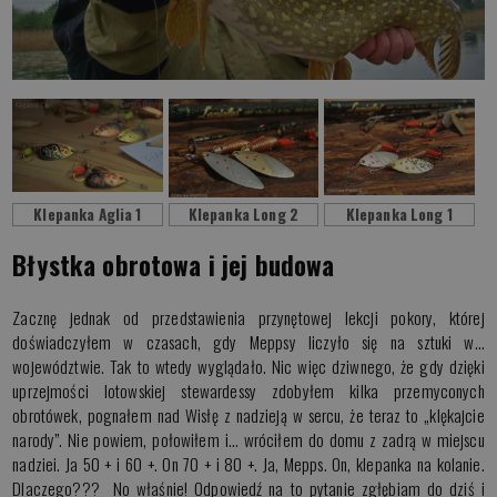
Klepanka Aglia 1
Klepanka Long 2
Klepanka Long 1
Błystka obrotowa i jej budowa
Zacznę jednak od przedstawienia przynętowej lekcji pokory, której
doświadczyłem w czasach, gdy Meppsy liczyło się na sztuki w…
województwie. Tak to wtedy wyglądało. Nic więc dziwnego, że gdy dzięki
uprzejmości lotowskiej stewardessy zdobyłem kilka przemyconych
obrotówek, pognałem nad Wisłę z nadzieją w sercu, że teraz to „klękajcie
narody”. Nie powiem, połowiłem i… wróciłem do domu z zadrą w miejscu
nadziei. Ja 50 + i 60 +. On 70 + i 80 +. Ja, Mepps. On, klepanka na kolanie.
Dlaczego??? No właśnie! Odpowiedź na to pytanie zgłębiam do dziś i