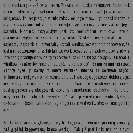
odchyleniu, aglia zaś, w szerokim. Prawda, ale trzeba zaznaczyć, że one tak
pracują tylko w tym wykonaniu. Bez trudu można ustawić je w odwrotnej
kolejności. To jak pracuje wirnik zależy od jego masy i grubości blachy, a
przede wszystkim, od stopnia i rodzaju jego krępowania, nie zaś od jego
kształtu. Niemniej oczywistym jest, że podłużnemu wirnikowi łatwiej
pracować wąsko, a szerokiemu szeroko. Gdyby ktoś zapytał mnie o
najlepszy, najbardziej uniwersalny kształt wirnika, bez wahania odpowiem, że
jest nim poszerzony long, lub jak kto woli, poszerzony listek wierzby. Z równą
łatwością pracuje on w pełnym zakresie, czyli od longa do aglii. O klepaniu
wirników książkę by można napisać. Tylko po co?
Znam spinningistów,
którzy cyzelują każdy milimetr wirnika, mierzą do setnych części
milimetra
, mają wykrojniki, stemple i diabli wiedzą co jeszcze, dobierają już
nie kolory, a ich odcienie itp. itd. Znam też mistrzów obrotówki
posługujących się obcążkami, które są uzupełnione obcinakami do drutu,
nożycami do blachy i to wszystko. Potrafią przynieść nad wodę błystkę z
całkowicie płaskim wirnikiem, zgiąć go raz, czy dwa i… błystka pracuje! I to
jak!
Warto wbić sobie w głowę, że
płytko krępowane wirniki pracują szerzej,
zaś głębiej krępowane, kręcą węziej
. Tak już jest i nie ma co z tym