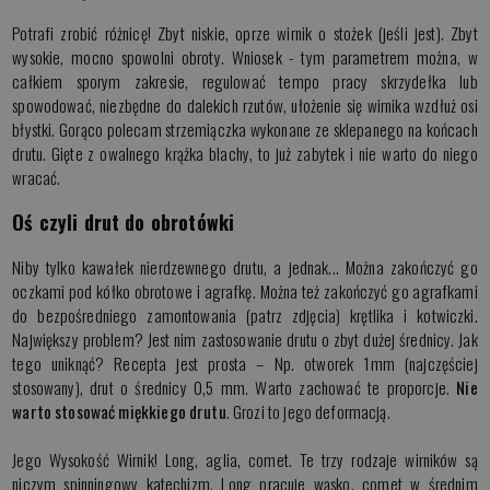
Potrafi zrobić różnicę! Zbyt niskie, oprze wirnik o stożek (jeśli jest). Zbyt
wysokie, mocno spowolni obroty. Wniosek - tym parametrem można, w
całkiem sporym zakresie, regulować tempo pracy skrzydełka lub
spowodować, niezbędne do dalekich rzutów, ułożenie się wirnika wzdłuż osi
błystki. Gorąco polecam strzemiączka wykonane ze sklepanego na końcach
drutu. Gięte z owalnego krążka blachy, to już zabytek i nie warto do niego
wracać.
Oś czyli drut do obrotówki
Niby tylko kawałek nierdzewnego drutu, a jednak... Można zakończyć go
oczkami pod kółko obrotowe i agrafkę. Można też zakończyć go agrafkami
do bezpośredniego zamontowania (patrz zdjęcia) krętlika i kotwiczki.
Największy problem? Jest nim zastosowanie drutu o zbyt dużej średnicy. Jak
tego uniknąć? Recepta jest prosta – Np. otworek 1mm (najczęściej
stosowany), drut o średnicy 0,5 mm. Warto zachować te proporcje.
Nie
warto stosować miękkiego drutu
. Grozi to jego deformacją.
Jego Wysokość Wirnik! Long, aglia, comet. Te trzy rodzaje wirników są
niczym spinningowy katechizm. Long pracuje wąsko, comet w średnim