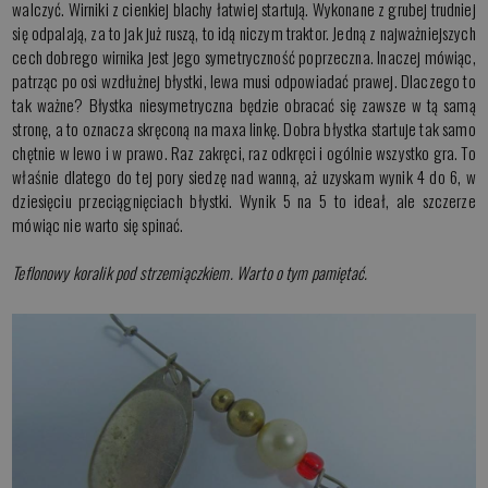
walczyć. Wirniki z cienkiej blachy łatwiej startują. Wykonane z grubej trudniej
się odpalają, za to jak już ruszą, to idą niczym traktor. Jedną z najważniejszych
cech dobrego wirnika jest jego symetryczność poprzeczna. Inaczej mówiąc,
patrząc po osi wzdłużnej błystki, lewa musi odpowiadać prawej. Dlaczego to
tak ważne? Błystka niesymetryczna będzie obracać się zawsze w tą samą
stronę, a to oznacza skręconą na maxa linkę. Dobra błystka startuje tak samo
chętnie w lewo i w prawo. Raz zakręci, raz odkręci i ogólnie wszystko gra. To
właśnie dlatego do tej pory siedzę nad wanną, aż uzyskam wynik 4 do 6, w
dziesięciu przeciągnięciach błystki. Wynik 5 na 5 to ideał, ale szczerze
mówiąc nie warto się spinać.
Teflonowy koralik pod strzemiączkiem. Warto o tym pamiętać.