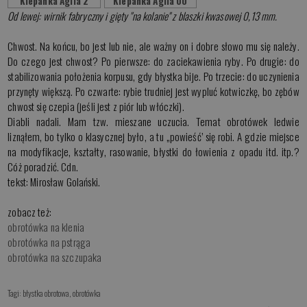
Klepanka Aglia 2
Klepanka Aglia 00
Od lewej: wirnik fabryczny i gięty "na kolanie" z blaszki kwasowej 0,13 mm.
Chwost. Na końcu, bo jest lub nie, ale ważny on i dobre słowo mu się należy.
Do czego jest chwost? Po pierwsze: do zaciekawienia ryby. Po drugie: do
stabilizowania położenia korpusu, gdy błystka bije. Po trzecie: do uczynienia
przynęty większą. Po czwarte: rybie trudniej jest wypluć kotwiczkę, bo zębów
chwost się czepia (jeśli jest z piór lub włóczki).
Diabli nadali. Mam tzw. mieszane uczucia. Temat obrotówek ledwie
liznąłem, bo tylko o klasycznej było, a tu „powieść’ się robi. A gdzie miejsce
na modyfikacje, kształty, rasowanie, błystki do łowienia z opadu itd. itp.?
Cóż poradzić. Cdn.
tekst: Mirosław Golański.
zobacz też:
obrotówka na klenia
obrotówka na pstrąga
obrotówka na szczupaka
Tagi:
błystka obrotowa
,
obrotówka