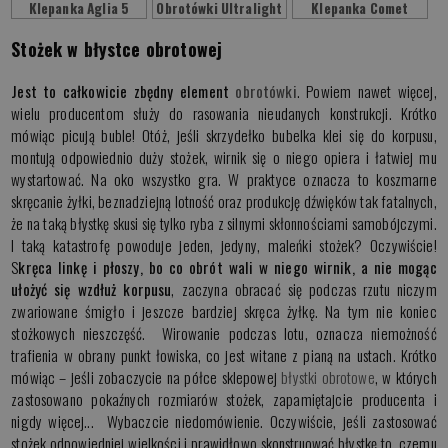
Klepanka Aglia 5
Obrotówki Ultralight
Klepanka Comet
Stożek w błystce obrotowej
Jest to całkowicie zbędny element
obrotówki
. Powiem nawet więcej,
wielu producentom służy do rasowania nieudanych konstrukcji. Krótko
mówiąc picują buble! Otóż, jeśli skrzydełko bubelka klei się do korpusu,
montują odpowiednio duży stożek, wirnik się o niego opiera i łatwiej mu
wystartować. Na oko wszystko gra. W praktyce oznacza to koszmarne
skręcanie żyłki, beznadziejną lotność oraz produkcję dźwięków tak fatalnych,
że na taką błystkę skusi się tylko ryba z silnymi skłonnościami samobójczymi.
I taką katastrofę powoduje jeden, jedyny, maleńki stożek? Oczywiście!
S
kręca linkę i płoszy, bo co obrót wali w niego wirnik, a nie mogąc
ułożyć się wzdłuż korpusu
, zaczyna obracać się podczas rzutu niczym
zwariowane śmigło i jeszcze bardziej skręca żyłkę. Na tym nie koniec
stożkowych nieszczęść. Wirowanie podczas lotu, oznacza niemożność
trafienia w obrany punkt łowiska, co jest witane z pianą na ustach. Krótko
mówiąc – jeśli zobaczycie na półce sklepowej
błystki obrotowe
, w których
zastosowano pokaźnych rozmiarów stożek, zapamiętajcie producenta i
nigdy więcej... Wybaczcie niedomówienie. Oczywiście, jeśli zastosować
stożek odpowiedniej wielkości i prawidłowo skonstruować błystkę to, czemu