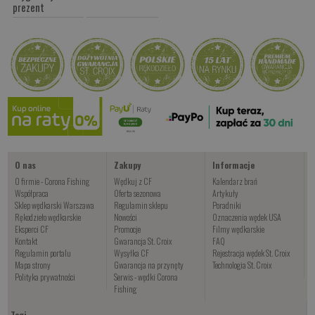
prezent
O nas
Zakupy
Informacje
O firmie - Corona Fishing
Wędkuj z CF
Kalendarz brań
Współpraca
Oferta sezonowa
Artykuły
Sklep wędkarski Warszawa
Regulamin sklepu
Poradniki
Rękodzieło wędkarskie
Nowości
Oznaczenia wędek USA
Eksperci CF
Promocje
Filmy wędkarskie
Kontakt
Gwarancja St. Croix
FAQ
Regulamin portalu
Wysyłka CF
Rejestracja wędek St. Croix
Mapa strony
Gwarancja na przynęty
Technologia St. Croix
Polityka prywatności
Serwis - wędki Corona
Fishing
Tagi