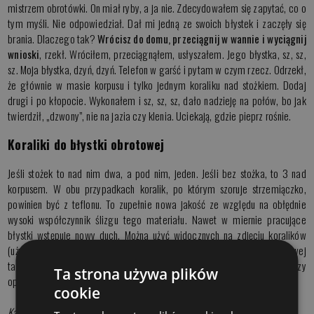
mistrzem obrotówki. On miał ryby, a ja nie. Zdecydowałem się zapytać, co o
tym myśli. Nie odpowiedział. Dał mi jedną ze swoich błystek i zaczęły się
brania. Dlaczego tak?
Wrócisz do domu, przeciągnij w wannie i wyciągnij
wnioski
, rzekł. Wróciłem, przeciągnąłem, usłyszałem. Jego błystka, sz, sz,
sz. Moja błystka, dzyń, dzyń. Telefon w garść i pytam w czym rzecz. Odrzekł,
że głównie w masie korpusu i tylko jednym koraliku nad stożkiem. Dodaj
drugi i po kłopocie. Wykonałem i sz, sz, sz, dało nadzieję na połów, bo jak
twierdził, „dzwony”, nie na jazia czy klenia. Uciekają, gdzie pieprz rośnie.
Koraliki do błystki obrotowej
Jeśli stożek to nad nim dwa, a pod nim, jeden. Jeśli bez stożka, to 3 nad
korpusem. W obu przypadkach koralik, po którym szoruje strzemiączko,
powinien być z teflonu. To zupełnie nowa jakość ze względu na obłędnie
wysoki współczynnik ślizgu tego materiału. Nawet w miernie pracujące
błystki wstępuje nowy duch. Można użyć widocznych na zdjęciu koralików
(używane w elektronice) lub krążka z otworkiem, wykrojonego z teflonowej
taśmy o grubości od 0,2 do 0,5 mm. Dodatkowo, krążek, stawiając większy
Ta strona używa plików
opór wodzie, lekko unosi korpus.
cookie
Każdy korpus dobry jeśli właściwie spełnia swoja rolę.