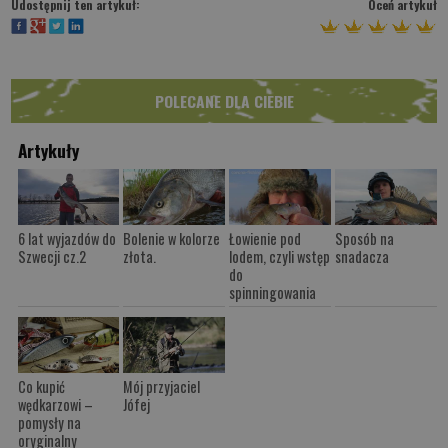
Udostępnij ten artykuł:
Oceń artykuł
POLECANE DLA CIEBIE
Artykuły
6 lat wyjazdów do
Bolenie w kolorze
Łowienie pod
Sposób na
Szwecji cz.2
złota.
lodem, czyli wstęp
snadacza
do
spinningowania
Co kupić
Mój przyjaciel
wędkarzowi –
Jófej
pomysły na
oryginalny