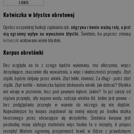
LONG
Kotwiczka w błystce obrotowej
Oprócz oczywistej funkcji zapinania ryb,
odgrywa równie ważną rolę, a jest
nią ogromny wpływ na wyważenie błystki
. Świetnie, bo poprzez zmianę
kotwiczki
uratowano wiele błystek.
Korpus obrotówki
Bez względu na to z czego będzie wykonany, ma olbrzymie, wręcz
decydujące, znaczenie dla wyważenia, a więc i skuteczności przynęty. Zbyt
ciężki, będzie obijany przez wirnik. Zbyt lekki, również. Za długi - patrz zbyt
ciężki. Zbyt krótki – kotwiczka będzie blokowała wirnik. Jak dobrać? Błystka
nie wiruje w poziomie, lecz pod pewnym kątem. Jakim? To już zależy od
ciężaru przynęty, siły naporu wody, rodzaju wirnika itd. Jedno jest pewne –
bez podglądania przynęty w wannie do niczego się nie dojdzie.
Najważniejsze by korpus znajdował się mniej więcej po środku stożka
tworzonego przez obracające się skrzydełko. Średnica korpusu jest
pochodną masy użytego materiału więc trudno tu o receptę. A propos
recepty! Miałem ogromną przyjemność łowić w Odrze z prawdziwym