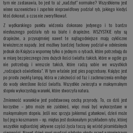
tym nie zastanawia, bo jest to aż „nadzbyt” normalne? Wszystkiemu jest
winne nazewnictwo i zupełnie nieprawidłowy podział ryb, jakiego kiedyś
ktoś dokonał, a czas nie zweryfikował.
Z wędkarskiego punktu widzenia dokonano jedynego i to bardzo
niesłusznego podziału ryb na białe i drapieżne. WSZYSTKIE ryby są
drapieżne, a przynajmniej nawet te najłagodniejsze mają cykliczne
krwiożercze napady. Jest możliwy bardziej fachowy podział-w odniesieniu
jednak do Księżyca wspomnę tylko o jednym: o rybach, które potrzebują do
w miarę bezpiecznego żeru dużych ilości światła; takich, które w ogóle go
nie potrzebują i wreszcie takich, które radzą sobie we wszystkich
„rodzajach oświetlenia”. W tym właśnie jest pies pogrzebany. Księżyc jest
po prostu zwykłą lampą, która w zależności od faz i zachmurzenia emituje
do wody określone ilości światła. Wszystkie zwierzęta w maksymalnym
stopniu wykorzystują warunki, które stworzyła natura.
Zmienność warunków jest podstawową cechą przyrody. To, co dziś jest
korzystne – jutro może nie zaistnieć, więc musi być wykorzystane w
maksymalnym stopniu. Jeśli noc sprzyja jakiemuś gatunkowi, dzień może
być jego koszmarem – np. miętus jest doskonałym przykładem ryby, której
wszystkie najbardziej aktywne części życia toczą się wśród piramidalnych
ciemności. Nawet dzień musi spędzać głęboko ukryty przed najmniejszym