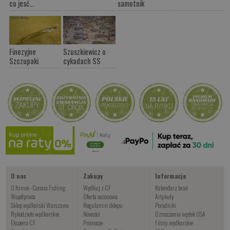
co jesć...
samotnik
Finezyjne
Szuszkiewicz o
Szczupaki
cykadach SS
O nas
Zakupy
Informacje
O firmie - Corona Fishing
Wędkuj z CF
Kalendarz brań
Współpraca
Oferta sezonowa
Artykuły
Sklep wędkarski Warszawa
Regulamin sklepu
Poradniki
Rękodzieło wędkarskie
Nowości
Oznaczenia wędek USA
Eksperci CF
Promocje
Filmy wędkarskie