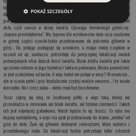
tysięcy lat przeobrażeń nabrał odpowiedniego do metody polowań
kształtu. Powiedzenie: „spójrz na jego pysk” w odniesieniu do ryb może
POKAŻ SZCZEGÓŁY
dużo powiedzieć o charakterze osobnika (oczywiście, jeśli chodzi o ludzi
jest podobnie). Boleń ma tzw. górny pysk, przystosowany do uderzeń od
dołu, czyli zawsze w stronę światła. Używając terminologii górniczej:
„kopara przedsiębierna”. Ma, typowe dla wzrokowców duże oczy osadzone
w górnej części czaszki-także przystosowane do patrzenia głównie w
górę… On, polując posługuje się wzrokiem, a mając mniej czopków w
oczach od np. sandacza, potrzebuje do precyzyjnej lokalizacji swoich
potencjalnych ofiar dużych ilości światła. Blask źródła światła jest także
sprzymierzeńcem w jego technice i taktyce polowania. Można powiedzieć,
że jest uzależniony od luxów. A więc boleń nie poluje w nocy? W nowiu nie..,
ale w czasie pełni i przy krystalicznie czystej wodzie owszem… I to wcale
nierzadko. No i rzecz jasna – niebo musi być bezchmurne.
Teraz zajmę się rybą ze środkowej półki, a więc taką, której nie
przeszkadza w żerowaniu ani blask światła, ani totalne ciemności. Takich
ryb jest najwięcej gatunkowo. Niech będzie to np. leszcz. Ta ryba ma
koparę nadsiębierną, a więc ma pysk przystosowany do brania „urobku” od
góry do dołu. Żywi się głównie drobnymi zwierzętami, które wybiera z
przepłukanego mułu. Do lokalizacji tychże potrzebuje tylko czterech