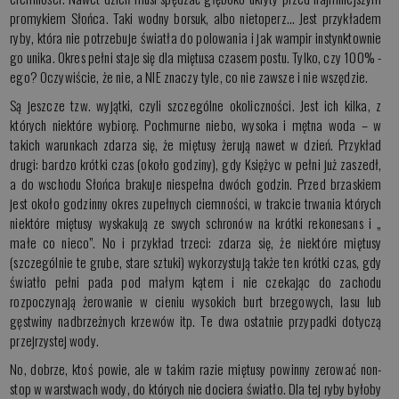
promykiem Słońca. Taki wodny borsuk, albo nietoperz… Jest przykładem
ryby, która nie potrzebuje światła do polowania i jak wampir instynktownie
go unika. Okres pełni staje się dla miętusa czasem postu. Tylko, czy 100% -
ego? Oczywiście, że nie, a NIE znaczy tyle, co nie zawsze i nie wszędzie.
Są jeszcze tzw. wyjątki, czyli szczególne okoliczności. Jest ich kilka, z
których niektóre wybiorę. Pochmurne niebo, wysoka i mętna woda – w
takich warunkach zdarza się, że miętusy żerują nawet w dzień. Przykład
drugi: bardzo krótki czas (około godziny), gdy Księżyc w pełni już zaszedł,
a do wschodu Słońca brakuje niespełna dwóch godzin. Przed brzaskiem
jest około godzinny okres zupełnych ciemności, w trakcie trwania których
niektóre miętusy wyskakują ze swych schronów na krótki rekonesans i „
małe co nieco”. No i przykład trzeci: zdarza się, że niektóre miętusy
(szczególnie te grube, stare sztuki) wykorzystują także ten krótki czas, gdy
światło pełni pada pod małym kątem i nie czekając do zachodu
rozpoczynają żerowanie w cieniu wysokich burt brzegowych, lasu lub
gęstwiny nadbrzeżnych krzewów itp. Te dwa ostatnie przypadki dotyczą
przejrzystej wody.
No, dobrze, ktoś powie, ale w takim razie miętusy powinny zerować non-
stop w warstwach wody, do których nie dociera światło. Dla tej ryby byłoby