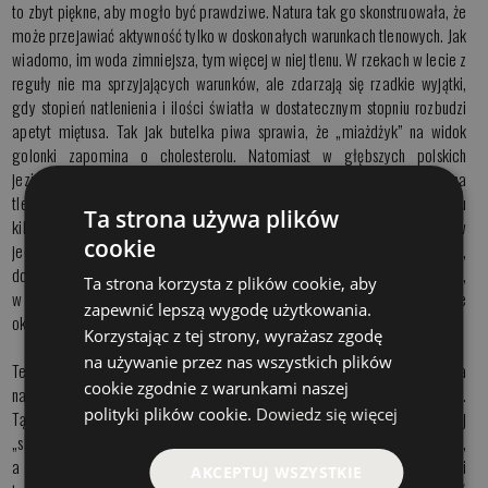
to zbyt piękne, aby mogło być prawdziwe. Natura tak go skonstruowała, że
może przejawiać aktywność tylko w doskonałych warunkach tlenowych. Jak
wiadomo, im woda zimniejsza, tym więcej w niej tlenu. W rzekach w lecie z
reguły nie ma sprzyjających warunków, ale zdarzają się rzadkie wyjątki,
gdy stopień natlenienia i ilości światła w dostatecznym stopniu rozbudzi
apetyt miętusa. Tak jak butelka piwa sprawia, że „miażdżyk” na widok
golonki zapomina o cholesterolu. Natomiast w głębszych polskich
jeziorach w warstwach wody, do której nie dociera światło z reguły nie ma
tlenu… Miętusy z północnej Europy, z Syberii dorastają do kilkunastu
Ta strona używa plików
kilogramów z jedynego powodu: na tamtych terenach mają więcej w
cookie
jednostkach czasowych możliwości do aktywnego żerowania – zimne,
dobrze natlenione rzeki i jeziora, oraz długie, polarne noce. Dlatego, u nas,
Ta strona korzysta z plików cookie, aby
w Polsce jedynie w okresie zimowym możemy liczyć na w miarę dobre
zapewnić lepszą wygodę użytkowania.
okresy żerowania tej ryby.
Korzystając z tej strony, wyrażasz zgodę
na używanie przez nas wszystkich plików
Teraz zajmę się rybą z innej przeciwstawnej do miętusiej półki – rybą, która
cookie zgodnie z warunkami naszej
na odwrót do miętusa – do aktywności potrzebuje wielkiej porcji światła.
polityki plików cookie.
Dowiedz się więcej
Tą rybą będzie np. boleń. Po co boleniowi światło? On jest inaczej
„skonstruowany”. Jego główny pokarm stanowią inne, mniejsze karpiowate,
a przede wszystkim ukleja. Nawet jego pysk w trakcie trwających setki
AKCEPTUJ WSZYSTKIE