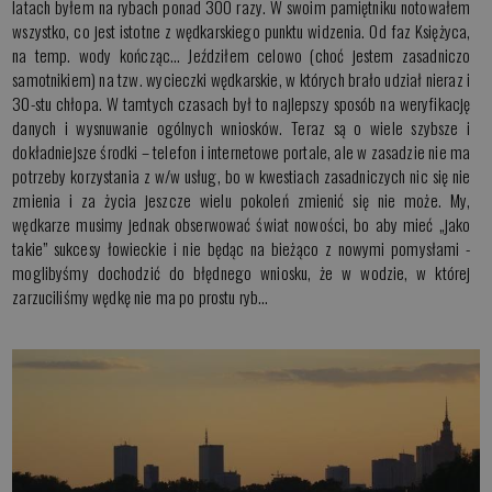
latach byłem na rybach ponad 300 razy. W swoim pamiętniku notowałem
wszystko, co jest istotne z wędkarskiego punktu widzenia. Od faz Księżyca,
na temp. wody kończąc… Jeździłem celowo (choć jestem zasadniczo
samotnikiem) na tzw. wycieczki wędkarskie, w których brało udział nieraz i
30-stu chłopa. W tamtych czasach był to najlepszy sposób na weryfikację
danych i wysnuwanie ogólnych wniosków. Teraz są o wiele szybsze i
dokładniejsze środki – telefon i internetowe portale, ale w zasadzie nie ma
potrzeby korzystania z w/w usług, bo w kwestiach zasadniczych nic się nie
zmienia i za życia jeszcze wielu pokoleń zmienić się nie może. My,
wędkarze musimy jednak obserwować świat nowości, bo aby mieć „jako
takie” sukcesy łowieckie i nie będąc na bieżąco z nowymi pomysłami -
moglibyśmy dochodzić do błędnego wniosku, że w wodzie, w której
zarzuciliśmy wędkę nie ma po prostu ryb…