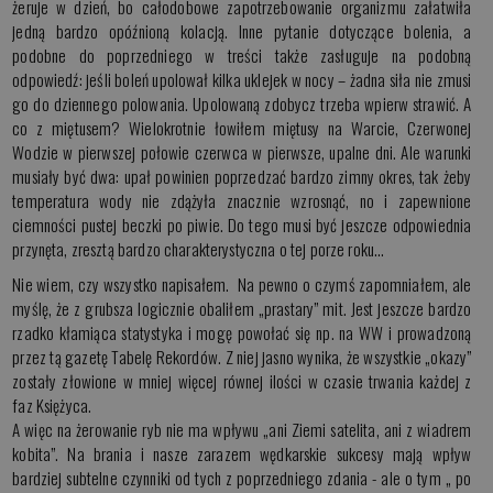
żeruje w dzień, bo całodobowe zapotrzebowanie organizmu załatwiła
jedną bardzo opóźnioną kolacją. Inne pytanie dotyczące bolenia, a
podobne do poprzedniego w treści także zasługuje na podobną
odpowiedź: jeśli boleń upolował kilka uklejek w nocy – żadna siła nie zmusi
go do dziennego polowania. Upolowaną zdobycz trzeba wpierw strawić. A
co z miętusem? Wielokrotnie łowiłem miętusy na Warcie, Czerwonej
Wodzie w pierwszej połowie czerwca w pierwsze, upalne dni. Ale warunki
musiały być dwa: upał powinien poprzedzać bardzo zimny okres, tak żeby
temperatura wody nie zdążyła znacznie wzrosnąć, no i zapewnione
ciemności pustej beczki po piwie. Do tego musi być jeszcze odpowiednia
przynęta, zresztą bardzo charakterystyczna o tej porze roku…
Nie wiem, czy wszystko napisałem. Na pewno o czymś zapomniałem, ale
myślę, że z grubsza logicznie obaliłem „prastary” mit. Jest jeszcze bardzo
rzadko kłamiąca statystyka i mogę powołać się np. na WW i prowadzoną
przez tą gazetę Tabelę Rekordów. Z niej jasno wynika, że wszystkie „okazy”
zostały złowione w mniej więcej równej ilości w czasie trwania każdej z
faz Księżyca.
A więc na żerowanie ryb nie ma wpływu „ani Ziemi satelita, ani z wiadrem
kobita”. Na brania i nasze zarazem wędkarskie sukcesy mają wpływ
bardziej subtelne czynniki od tych z poprzedniego zdania - ale o tym „ po