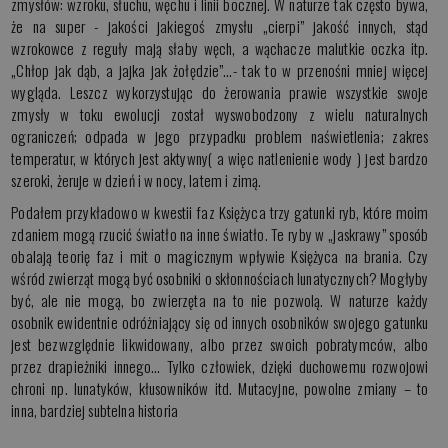
zmysłów: wzroku, słuchu, węchu i linii bocznej. W naturze tak często bywa,
że na super - jakości jakiegoś zmysłu „cierpi” jakość innych, stąd
wzrokowce z reguły mają słaby węch, a wąchacze malutkie oczka itp.
„Chłop jak dąb, a jajka jak żołędzie”…- tak to w przenośni mniej więcej
wygląda. Leszcz wykorzystując do żerowania prawie wszystkie swoje
zmysły w toku ewolucji został wyswobodzony z wielu naturalnych
ograniczeń; odpada w jego przypadku problem naświetlenia; zakres
temperatur, w których jest aktywny( a więc natlenienie wody ) jest bardzo
szeroki, żeruje w dzień i w nocy, latem i zimą.
Podałem przykładowo w kwestii faz Księżyca trzy gatunki ryb, które moim
zdaniem mogą rzucić światło na inne światło. Te ryby w „jaskrawy” sposób
obalają teorię faz i mit o magicznym wpływie Księżyca na brania. Czy
wśród zwierząt mogą być osobniki o skłonnościach lunatycznych? Mogłyby
być, ale nie mogą, bo zwierzęta na to nie pozwolą. W naturze każdy
osobnik ewidentnie odróżniający się od innych osobników swojego gatunku
jest bezwzględnie likwidowany, albo przez swoich pobratymców, albo
przez drapieżniki innego… Tylko człowiek, dzięki duchowemu rozwojowi
chroni np. lunatyków, kłusowników itd. Mutacyjne, powolne zmiany – to
inna, bardziej subtelna historia