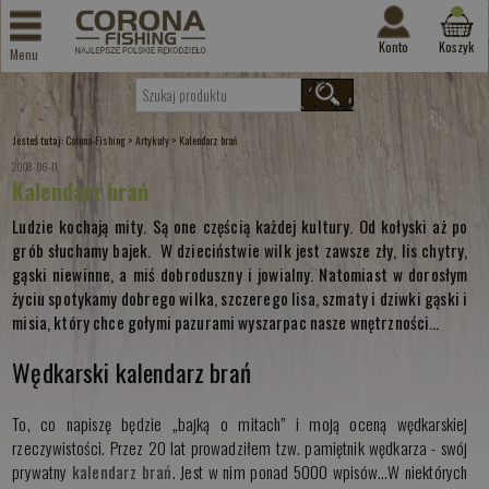
Konto
Koszyk
Menu
Jesteś tutaj:
>
>
Corona-Fishing
Artykuły
Kalendarz brań
2008-06-11
Kalendarz brań
Ludzie kochają mity. Są one częścią każdej kultury. Od kołyski aż po
grób słuchamy bajek. W dzieciństwie wilk jest zawsze zły, lis chytry,
gąski niewinne, a miś dobroduszny i jowialny. Natomiast w dorosłym
życiu spotykamy dobrego wilka, szczerego lisa, szmaty i dziwki gąski i
misia, który chce gołymi pazurami wyszarpac nasze wnętrzności…
Wędkarski kalendarz brań
To, co napiszę będzie „bajką o mitach” i moją oceną wędkarskiej
rzeczywistości. Przez 20 lat prowadziłem tzw. pamiętnik wędkarza - swój
prywatny
kalendarz brań
. Jest w nim ponad 5000 wpisów…W niektórych