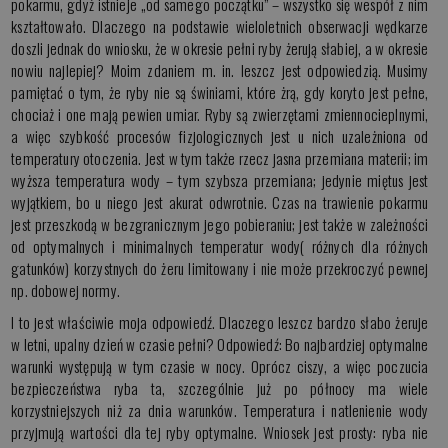
pokarmu, gdyż istnieje „od samego początku” – wszystko się wespół z nim
kształtowało. Dlaczego na podstawie wieloletnich obserwacji wędkarze
doszli jednak do wniosku, że w okresie pełni ryby żerują słabiej, a w okresie
nowiu najlepiej? Moim zdaniem m. in. leszcz jest odpowiedzią. Musimy
pamiętać o tym, że ryby nie są świniami, które żrą, gdy koryto jest pełne,
chociaż i one mają pewien umiar. Ryby są zwierzętami zmiennocieplnymi,
a więc szybkość procesów fizjologicznych jest u nich uzależniona od
temperatury otoczenia. Jest w tym także rzecz jasna przemiana materii; im
wyższa temperatura wody – tym szybsza przemiana; jedynie miętus jest
wyjątkiem, bo u niego jest akurat odwrotnie. Czas na trawienie pokarmu
jest przeszkodą w bezgranicznym jego pobieraniu; jest także w zależności
od optymalnych i minimalnych temperatur wody( różnych dla różnych
gatunków) korzystnych do żeru limitowany i nie może przekroczyć pewnej
np. dobowej normy.
I to jest właściwie moja odpowiedź. Dlaczego leszcz bardzo słabo żeruje
w letni, upalny dzień w czasie pełni? Odpowiedź: Bo najbardziej optymalne
warunki występują w tym czasie w nocy. Oprócz ciszy, a więc poczucia
bezpieczeństwa ryba ta, szczególnie już po północy ma wiele
korzystniejszych niż za dnia warunków. Temperatura i natlenienie wody
przyjmują wartości dla tej ryby optymalne. Wniosek jest prosty: ryba nie