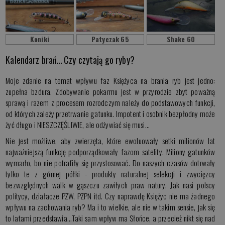
Koniki
Patyczak 65
Shake 60
Kalendarz brań... Czy czytają go ryby?
Moje zdanie na temat wpływu faz Księżyca na brania ryb jest jedno:
zupełna bzdura. Zdobywanie pokarmu jest w przyrodzie zbyt poważną
sprawą i razem z procesem rozrodczym należy do podstawowych funkcji,
od których zależy przetrwanie gatunku. Impotent i osobnik bezpłodny może
żyć długo i NIESZCZĘŚLIWIE, ale odżywiać się musi…
Nie jest możliwe, aby zwierzęta, które ewoluowały setki milionów lat
najważniejszą funkcję podporządkowały fazom satelity. Miliony gatunków
wymarło, bo nie potrafiły się przystosować. Do naszych czasów dotrwały
tylko te z górnej półki - produkty naturalnej selekcji i zwycięzcy
bezwzględnych walk w gąszczu zawiłych praw natury. Jak nasi polscy
politycy, działacze PZW, PZPN itd. Czy naprawdę Księżyc nie ma żadnego
wpływu na zachowania ryb? Ma i to wielkie, ale nie w takim sensie, jak się
to latami przedstawia…Taki sam wpływ ma Słońce, a przecież nikt się nad