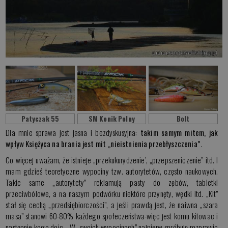
Patyczak 55
SM Konik Polny
Bolt
Dla mnie sprawa jest jasna i bezdyskusyjna:
takim samym mitem, jak
wpływ Księżyca na brania jest mit „nieistnienia przebłyszczenia”.
Co więcej uważam, że istnieje „przekukurydzenie’, „przepszeniczenie” itd. I
mam gdzieś teoretyczne wypociny tzw. autorytetów, często naukowych.
Takie same „autorytety” reklamują pasty do zębów, tabletki
przeciwbólowe, a na naszym podwórku niektóre przynęty, wędki itd. „Kit”
stał się cechą „przedsiębiorczości”, a jeśli prawdą jest, że naiwna „szara
masa” stanowi 60-80% każdego społeczeństwa-więc jest komu kitowac i
następnie kogo doic… W „swoich wypocinach” najpierw spróbuję rozprawic