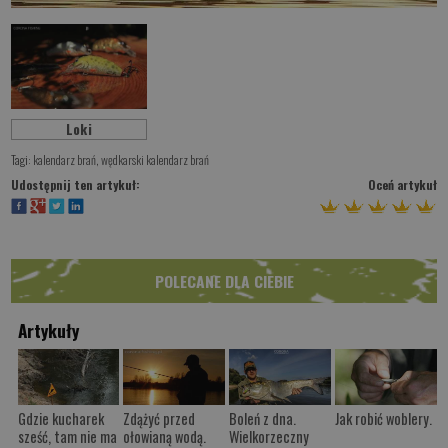
Loki
Tagi:
kalendarz brań
,
wędkarski kalendarz brań
Udostępnij ten artykuł:
Oceń artykuł
POLECANE DLA CIEBIE
Artykuły
Gdzie kucharek
Zdążyć przed
Boleń z dna.
Jak robić woblery.
sześć, tam nie ma
ołowianą wodą.
Wielkorzeczny