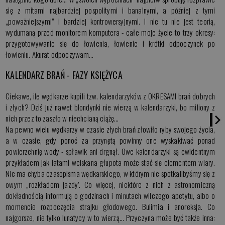
się z mitami najbardziej pospolitymi i banalnymi, a później z tymi
„poważniejszymi” i bardziej kontrowersyjnymi. I nic tu nie jest teorią,
wydumaną przed monitorem komputera - całe moje życie to trzy okresy:
przygotowywanie się do łowienia, łowienie i krótki odpoczynek po
łowieniu. Akurat odpoczywam…
KALENDARZ BRAŃ - FAZY KSIĘŻYCA
Ciekawe, ile wędkarze kupili tzw. kalendarzyków z OKRESAMI brań dobrych
i złych? Dziś już nawet blondynki nie wierzą w kalendarzyki, bo miliony z
nich przez to zaszło w niechcianą ciążę…
Na pewno wielu wędkarzy w czasie złych brań złowiło ryby swojego życia,
a w czasie, gdy ponoć za przynętą powinny one wyskakiwać ponad
powierzchnię wody - spławik ani drgnął. Owe kalendarzyki są ewidentnym
przykładem jak latami wciskana głupota może stać się elementem wiary.
Nie ma chyba czasopisma wędkarskiego, w którym nie spotkalibyśmy się z
owym „rozkładem jazdy’. Co więcej, niektóre z nich z astronomiczną
dokładnością informują o godzinach i minutach wilczego apetytu, albo o
momencie rozpoczęcia strajku głodowego. Bulimia i anoreksja. Co
najgorsze, nie tylko lunatycy w to wierzą… Przyczyna może być także inna: