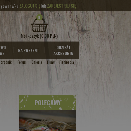
logowany/-a
ZALOGUJ SIĘ
lub
ZAREJESTRUJ SIĘ
0
Mój koszyk
(0.00 PLN)
TWO
ODZIEŻ I
NA PREZENT
WE
AKCESORIA
Poradniki
Forum
Galeria
Filmy
Fishipedia
i
POLECAMY
u