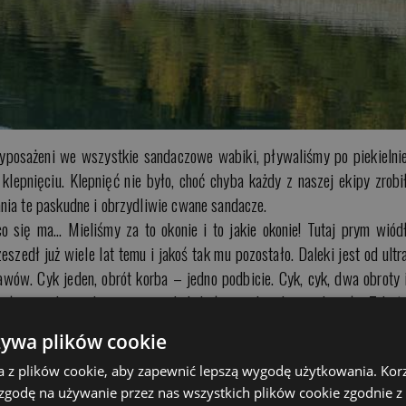
yposażeni we wszystkie sandaczowe wabiki, pływaliśmy po piekielni
lepnięciu. Klepnięć nie było, choć chyba każdy z naszej ekipy zrobi
nia te paskudne i obrzydliwie cwane sandacze.
 co się ma… Mieliśmy za to okonie i to jakie okonie! Tutaj prym wiód
eszedł już wiele lat temu i jakoś tak mu pozostało. Daleki jest od ultr
wów. Cyk jeden, obrót korba – jedno podbicie. Cyk, cyk, dwa obroty 
ł największe okonie, a mi gul skakał niemal pod sama kopułę. Taki t
elnie skuteczny.
żywa plików cookie
łowić. Ale co tu gadać, fotki wiele opowiedzą.
a z plików cookie, aby zapewnić lepszą wygodę użytkowania. Korzy
 zgodę na używanie przez nas wszystkich plików cookie zgodnie 