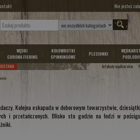
ontakt
Nie jesteś za
WĘDKI
KOŁOWROTKI
WĘDKARS
PLECIONKI
CORONA FISHING
SPINNINGOWE
PODLODO
DOSTAWA
Artykuły wędkarskie
konie
daczy. Kolejna eskapada w doborowym towarzystwie, dziesiątk
ych i przetańczonych. Blisko sto godzin na łodzi w pościg
żniki.