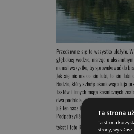
Przedziwnie się to wszystko ułożyło. W
głębokiej wodzie, marząc o aksamitnym k
niemal wszystko, by sprowokować do bra
Jak się nie ma co się lubi, to się lubi
Bodzio, który szkołę okoniowego luja prz
fastów i innych mega kosmicznych zesta
dwa podbicia. Z kamienną twarzą wyciąga
już ten nasz Boguś. Wolny, leniwy i pieki
Ta strona u
Podpatrzyliśmy cwaniaczka i zaczęliśmy 
Ta strona korzyst
tekst i foto Remigiusz Kopiej
strony, wyrażasz