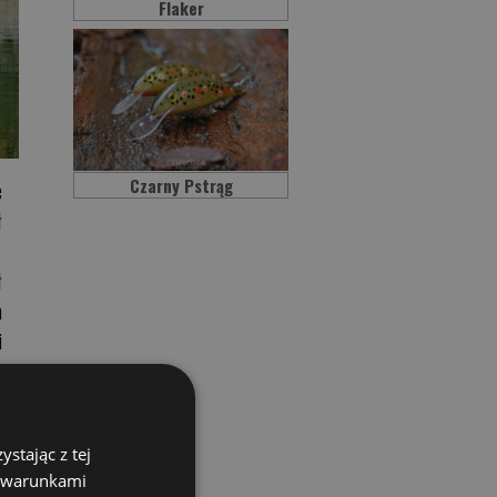
Flaker
Czarny Pstrąg
e
ł
ł
a
i
o
stając z tej
z warunkami