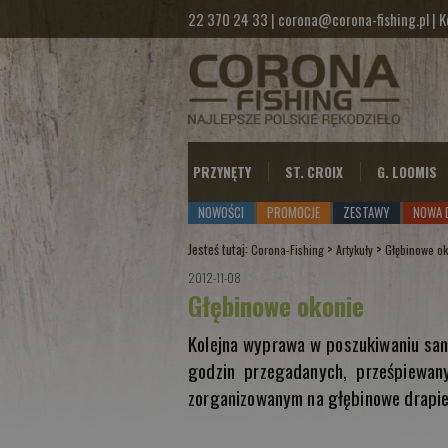
22 370 24 33
|
corona@corona-fishing.pl
|
K
PRZYNĘTY
ST. CROIX
G. LOOMIS
NOWOŚCI
PROMOCJE
ZESTAWY
NOWA 
Jesteś tutaj:
>
>
Corona-Fishing
Artykuły
Głębinowe o
2012-11-08
Głębinowe okonie
Kolejna wyprawa w poszukiwaniu san
godzin przegadanych, prześpiewan
zorganizowanym na głębinowe drapie