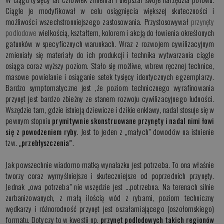
Ciągle je modyfikował w celu osiągnięcia większej skuteczności i
możliwości wszechstronniejszego zastosowania. Przystosowywał
przynęty
podlodowe
wielkością, kształtem, kolorem i akcją do łowienia określonych
gatunków w specyficznych warunkach. Wraz z rozwojem cywilizacyjnym
zmieniały się materiały do ich produkcji i technika wytwarzania ciągle
osiąga coraz wyższy poziom. Stało się możliwe, wbrew ręcznej technice,
masowe powielanie i osiąganie setek tysięcy identycznych egzemplarzy.
Bardzo symptomatyczne jest ,że poziom technicznego wyrafinowania
przynęt jest bardzo zbieżny ze stanem rozwoju cywilizacyjnego ludności.
Wszędzie tam, gdzie istnieją dziewicze i dzikie enklawy, nadal stosuje się w
pewnym stopniu
prymitywnie skonstruowane przynęty i nadal nimi łowi
się z powodzeniem ryby
. Jest to jeden z „małych” dowodów na istnienie
tzw.
„przebłyszczenia”
.
Jak powszechnie wiadomo matką wynalazku jest potrzeba. To ona właśnie
tworzy coraz wymyślniejsze i skuteczniejsze od poprzednich przynęty.
Jednak „owa potrzeba” nie wszędzie jest …potrzebna. Na terenach silnie
zurbanizowanych, z małą ilością wód z rybami, poziom techniczny
wędkarzy i różnorodność przynęt jest oszałamiającego (oszołomskiego)
formatu. Dotyczy to w kwestii np.
przynęt podlodowych takich regionów