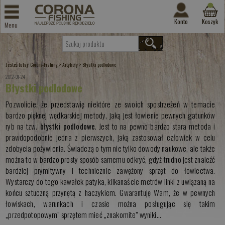
Konto
Koszyk
Menu
Jesteś tutaj:
>
>
Corona-Fishing
Artykuły
Błystki podlodowe
2012-01-24
Błystki podlodowe
Pozwolicie, że przedstawię niektóre ze swoich spostrzeżeń w temacie
bardzo pięknej wędkarskiej metody, jaką jest łowienie pewnych gatunków
ryb na tzw.
błystki podlodowe
. Jest to na pewno bardzo stara metoda i
prawdopodobnie jedna z pierwszych, jaką zastosował człowiek w celu
zdobycia pożywienia. Świadczą o tym nie tylko dowody naukowe, ale także
można to w bardzo prosty sposób samemu odkryć, gdyż trudno jest znaleźć
bardziej prymitywny i technicznie zawężony sprzęt do łowiectwa.
Wystarczy do tego kawałek patyka, kilkanaście metrów linki z uwiązaną na
końcu sztuczną przynętą z haczykiem. Gwarantuję Wam, że w pewnych
łowiskach, warunkach i czasie można posługując się takim
„przedpotopowym” sprzętem mieć „znakomite” wyniki…