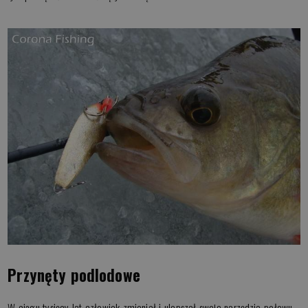
Przynęty podlodowe
W ciągu tysięcy lat człowiek zmieniał i ulepszał swoje narzędzia połowu.