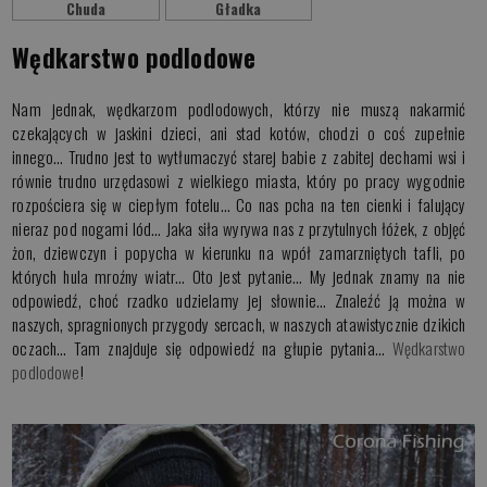
Chuda
Gładka
Wędkarstwo podlodowe
Nam jednak, wędkarzom podlodowych, którzy nie muszą nakarmić
czekających w jaskini dzieci, ani stad kotów, chodzi o coś zupełnie
innego… Trudno jest to wytłumaczyć starej babie z zabitej dechami wsi i
równie trudno urzędasowi z wielkiego miasta, który po pracy wygodnie
rozpościera się w ciepłym fotelu… Co nas pcha na ten cienki i falujący
nieraz pod nogami lód… Jaka siła wyrywa nas z przytulnych łóżek, z objęć
żon, dziewczyn i popycha w kierunku na wpół zamarzniętych tafli, po
których hula mroźny wiatr… Oto jest pytanie… My jednak znamy na nie
odpowiedź, choć rzadko udzielamy jej słownie… Znaleźć ją można w
naszych, spragnionych przygody sercach, w naszych atawistycznie dzikich
oczach… Tam znajduje się odpowiedź na głupie pytania…
Wędkarstwo
podlodowe
!