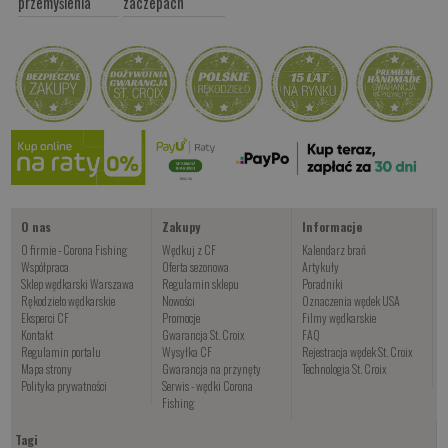
przemyślenia
zaczepach
O nas
Zakupy
Informacje
O firmie - Corona Fishing
Wędkuj z CF
Kalendarz brań
Współpraca
Oferta sezonowa
Artykuły
Sklep wędkarski Warszawa
Regulamin sklepu
Poradniki
Rękodzieło wędkarskie
Nowości
Oznaczenia wędek USA
Eksperci CF
Promocje
Filmy wędkarskie
Kontakt
Gwarancja St. Croix
FAQ
Regulamin portalu
Wysyłka CF
Rejestracja wędek St. Croix
Mapa strony
Gwarancja na przynęty
Technologia St. Croix
Polityka prywatności
Serwis - wędki Corona
Fishing
Tagi