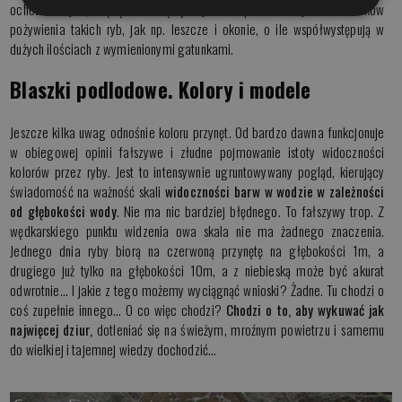
ochotkowatych, będące zimą jednym z podstawowych składników
pożywienia takich ryb, jak np. leszcze i okonie, o ile współwystępują w
dużych ilościach z wymienionymi gatunkami.
Blaszki podlodowe. Kolory i modele
Jeszcze kilka uwag odnośnie koloru przynęt. Od bardzo dawna funkcjonuje
w obiegowej opinii fałszywe i złudne pojmowanie istoty widoczności
kolorów przez ryby. Jest to intensywnie ugruntowywany pogląd, kierujący
świadomość na ważność skali
widoczności barw w wodzie w zależności
od głębokości wody
. Nie ma nic bardziej błędnego. To fałszywy trop. Z
wędkarskiego punktu widzenia owa skala nie ma żadnego znaczenia.
Jednego dnia ryby biorą na czerwoną przynętę na głębokości 1m, a
drugiego już tylko na głębokości 10m, a z niebieską może być akurat
odwrotnie… I jakie z tego możemy wyciągnąć wnioski? Żadne. Tu chodzi o
coś zupełnie innego… O co więc chodzi?
Chodzi o to, aby wykuwać jak
najwięcej dziur,
dotleniać się na świeżym, mroźnym powietrzu i samemu
do wielkiej i tajemnej wiedzy dochodzić…