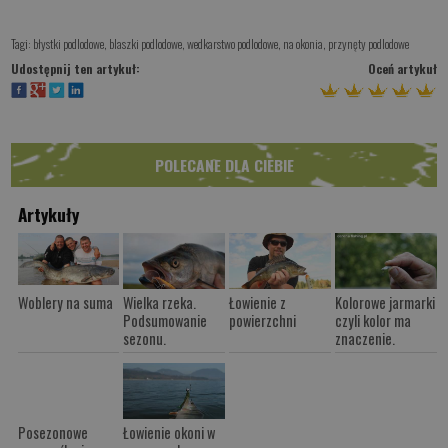
Tagi:
błystki podlodowe
,
blaszki podlodowe
,
wedkarstwo podlodowe
,
na okonia
,
przynęty podlodowe
Udostępnij ten artykuł:
Oceń artykuł
POLECANE DLA CIEBIE
Artykuły
Woblery na suma
Wielka rzeka.
Łowienie z
Kolorowe jarmarki
Podsumowanie
powierzchni
czyli kolor ma
sezonu.
znaczenie.
Posezonowe
Łowienie okoni w