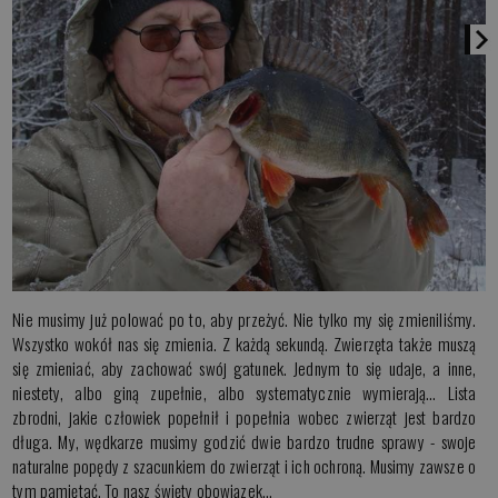
Nie musimy już polować po to, aby przeżyć. Nie tylko my się zmieniliśmy.
Wszystko wokół nas się zmienia. Z każdą sekundą. Zwierzęta także muszą
się zmieniać, aby zachować swój gatunek. Jednym to się udaje, a inne,
niestety, albo giną zupełnie, albo systematycznie wymierają… Lista
zbrodni, jakie człowiek popełnił i popełnia wobec zwierząt jest bardzo
długa. My, wędkarze musimy godzić dwie bardzo trudne sprawy - swoje
naturalne popędy z szacunkiem do zwierząt i ich ochroną. Musimy zawsze o
tym pamiętać. To nasz święty obowiązek…