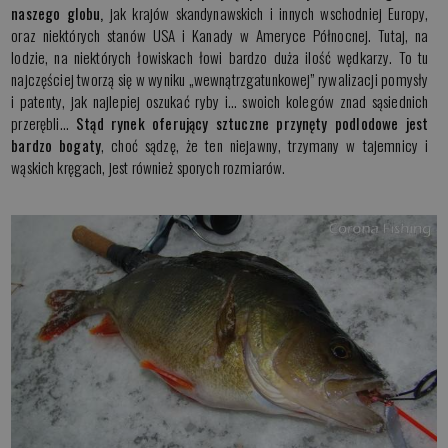
naszego globu,
jak krajów skandynawskich i innych wschodniej Europy,
oraz niektórych stanów USA i Kanady w Ameryce Północnej. Tutaj, na
lodzie, na niektórych łowiskach łowi bardzo duża ilość wędkarzy. To tu
najczęściej tworzą się w wyniku „wewnątrzgatunkowej” rywalizacji pomysły
i patenty, jak najlepiej oszukać ryby i… swoich kolegów znad sąsiednich
przerębli…
Stąd rynek oferujący sztuczne przynęty podlodowe jest
bardzo bogaty
, choć sądzę, że ten niejawny, trzymany w tajemnicy i
wąskich kręgach, jest również sporych rozmiarów.