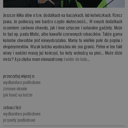
Jeszcze kilka słów o tzw. dodatkach na haczykach, lub kotwiczkach. Rzecz
jasna, że podnoszą one bardzo często skuteczność… W owych dodatkach
rozumiem zarówno chwosty, jak i inne sztuczne i naturalne gadżety. Może
to być np. pasta Mistic, albo kawałki czerwonych robaczków. Także gama
kolorów chwostów jest niewyobrażalna. Mamy tu wielkie pole do popisu i
eksperymentów. Wszak ludzka wyobraźnia nie zna granic. Pełen w ten fakt
wiary i nadziei muszę już kończyć, bo koty wchodzą na piec… Może idzie
mróz? A ja chyba mam nienaostrzony
świder do lodu
…
przeczytaj więcej o:
wędkarstwo podlodowe
zimowe okonie
jak łowić na lodzie
zobacz też:
wędkarstwo podlodowe
przynety podlodowe