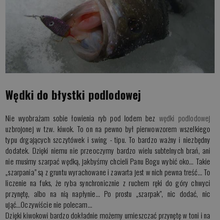
Wędki do błystki podlodowej
Nie wyobrażam sobie łowienia ryb pod lodem bez
wędki podlodowej
uzbrojonej w tzw. kiwok. To on na pewno był pierwowzorem wszelkiego
typu drgających szczytówek i swing - tipu. To bardzo ważny i niezbędny
dodatek. Dzięki niemu nie przeoczymy bardzo wielu subtelnych brań, ani
nie musimy szarpać wędką, jakbyśmy chcieli Panu Bogu wybić oko… Takie
„szarpania” są z gruntu wyrachowane i zawarta jest w nich pewna treść… To
liczenie na fuks, że ryba synchronicznie z ruchem ręki do góry chwyci
przynętę, albo na nią napłynie… Po prostu „szarpak”, nic dodać, nic
ująć...Oczywiście nie polecam…
Dzięki kiwokowi bardzo dokładnie możemy umieszczać przynętę w toni i na