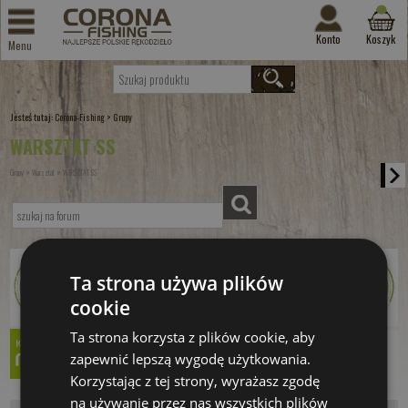
Konto
Koszyk
Menu
Jesteś tutaj:
>
Corona-Fishing
Grupy
WARSZTAT SS
»
»
Grupy
Warsztat
WARSZTAT SS
Ta strona używa plików
cookie
Ta strona korzysta z plików cookie, aby
zapewnić lepszą wygodę użytkowania.
Korzystając z tej strony, wyrażasz zgodę
na używanie przez nas wszystkich plików