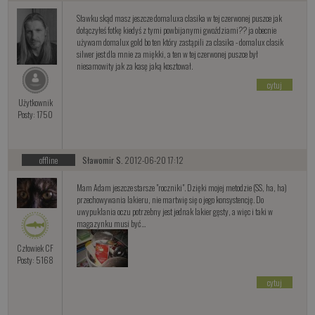
Sławku skąd masz jeszcze domaluxa clasika w tej czerwonej puszce jak
dołączyłeś fotkę kiedyś z tymi powbijanymi gwoździami?? ja obecnie
używam domalux gold bo ten który zastąpili za clasika - domalux clasik
silwer jest dla mnie za miękki, a ten w tej czerwonej puszce był
niesamowity jak za kasę jaką kosztował.
cytuj
Użytkownik
Posty: 1750
offline
Sławomir S.
2012-06-20 17:12
Mam Adam jeszcze starsze "roczniki". Dzięki mojej metodzie (SS, ha, ha)
przechowywania lakieru, nie martwię się o jego konsystencję. Do
uwypuklania oczu potrzebny jest jednak lakier gęsty, a więc i taki w
magazynku musi być...
Człowiek CF
Posty: 5168
cytuj