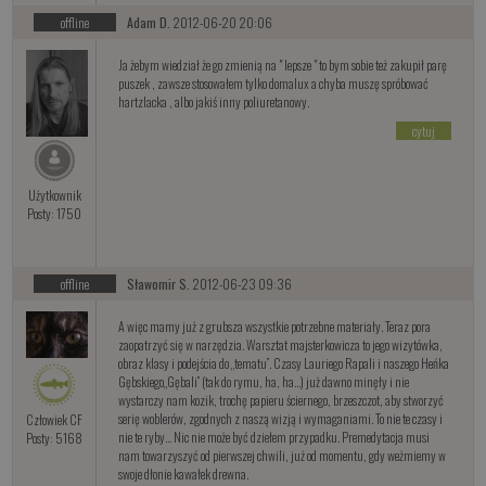
offline
Adam D.
2012-06-20 20:06
Ja żebym wiedział że go zmienią na " lepsze " to bym sobie też zakupił parę
puszek , zawsze stosowałem tylko domalux a chyba muszę spróbować
hartzlacka , albo jakiś inny poliuretanowy.
cytuj
Użytkownik
Posty: 1750
offline
Sławomir S.
2012-06-23 09:36
A więc mamy już z grubsza wszystkie potrzebne materiały. Teraz pora
zaopatrzyć się w narzędzia. Warsztat majsterkowicza to jego wizytówka,
obraz klasy i podejścia do „tematu”. Czasy Lauriego Rapali i naszego Heńka
Gębskiego„Gębali” (tak do rymu, ha, ha…) już dawno minęły i nie
wystarczy nam kozik, trochę papieru ściernego, brzeszczot, aby stworzyć
serię woblerów, zgodnych z naszą wizją i wymaganiami. To nie te czasy i
Człowiek CF
nie te ryby… Nic nie może być dziełem przypadku. Premedytacja musi
Posty: 5168
nam towarzyszyć od pierwszej chwili, już od momentu, gdy weżmiemy w
swoje dłonie kawałek drewna.