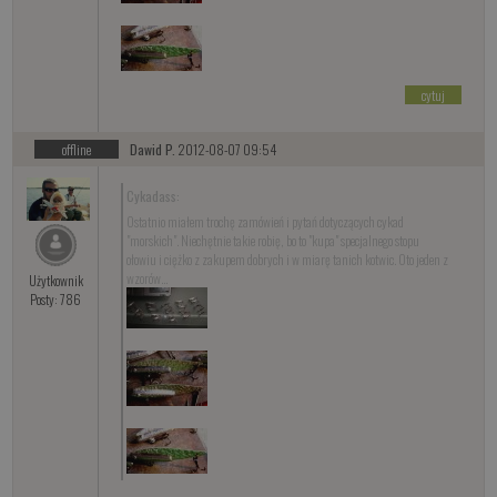
cytuj
offline
Dawid P.
2012-08-07 09:54
Cykadass:
Ostatnio miałem trochę zamówień i pytań dotyczących cykad
"morskich". Niechętnie takie robię, bo to "kupa" specjalnego stopu
ołowiu i ciężko z zakupem dobrych i w miarę tanich kotwic. Oto jeden z
wzorów...
Użytkownik
Posty: 786