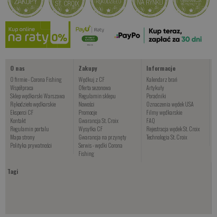
O nas
Zakupy
Informacje
O firmie - Corona Fishing
Wędkuj z CF
Kalendarz brań
Współpraca
Oferta sezonowa
Artykuły
Sklep wędkarski Warszawa
Regulamin sklepu
Poradniki
Rękodzieło wędkarskie
Nowości
Oznaczenia wędek USA
Eksperci CF
Promocje
Filmy wędkarskie
Kontakt
Gwarancja St. Croix
FAQ
Regulamin portalu
Wysyłka CF
Rejestracja wędek St. Croix
Mapa strony
Gwarancja na przynęty
Technologia St. Croix
Polityka prywatności
Serwis - wędki Corona
Fishing
Tagi