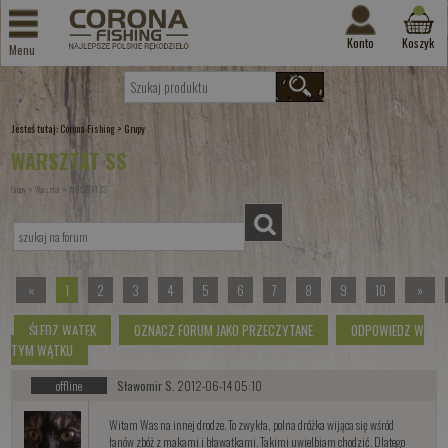
Konto
Koszyk
Menu
Jesteś tutaj:
>
Corona-Fishing
Grupy
WARSZTAT SS
»
»
Grupy
Warsztat
WARSZTAT SS
«
1
2
3
4
5
6
7
8
9
10
»
ŚLEDZ WĄTEK
OZNACZ FORUM JAKO PRZECZYTANE
ODPOWIEDZ W
TYM WĄTKU
offline
Sławomir S.
2012-06-14 05:10
Witam Was na innej drodze. To zwykła, polna dróżka wijąca się wśród
łanów zbóż z makami i bławatkami. Takimi uwielbiam chodzić. Dlatego