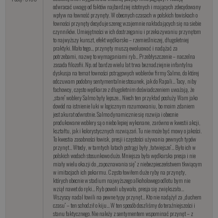
odwracać uwagę od faktów najbardziej istotnych i mających zdecydowany
wpływ na łowność przynęty. W obecnych czasach w polskich łowiskach o
łowności przynęty decyduje szereg wzajemnie nakładających się na siebie
czynników. Umiejętności w ich dostrzeganiu i przekazywaniu przynętom
to najwyższy kunszt, efekt wędkarsko – rzemieślniczej, długoletniej
praktyki. Mało tego.., przynęty muszą ewoluować i nadążać za
potrzebami, nazwę to wymaganiami ryb… Przebłyszczenie – naczelna
zasada filozofii. Np. od bardzo wielu lat trwa beznadziejnie infantylna
dyskusja na temat łowności pstrągowych woblerów firmy Salmo, do której
odczuwam podobny sentymentalnie stosunek, jak do Rapali… Tacy, niby
fachowcy, często wędkarze z długoletnim doświadczeniem uważają, że
„stare” woblery Salmo były lepsze… Niech ten przykład posłuży Wam jako
dowód na istnienie luki w logicznym rozumowaniu, bo moim zdaniem
jest akurat odwrotnie. Salmo dynamicznie się rozwija i obecnie
produkowane woblery są o niebo lepiej wykonane, zarówno w kwestii akcji,
kształtu, jak i kolorystycznych rozwiązań. Tu nie może być mowy o jakości.
To kwestia zasobności łowisk, presji i częstości używania pewnych typów
przynęt… Wtedy, w tamtych latach pstrągi były „łatwiejsze”… Było ich w
polskich wodach stosunkowo dużo. Mniejsza była wędkarska presja i nie
miały wielu okazji do „zapoznawania się” z niebezpieczeństwem tkwiącym
w imitacjach ich pokarmu. Często łowiłem duże ryby na przynęty,
których obecnie w stadium najwyższego alkoholowego odlotu bym nie
wziął nawet do ręki… Ryb powoli ubywało, presja się zwiększała…
Wszyscy nadal łowili na pewne typy przynęt… Kto nie nadążył za „duchem
czasu” – ten schodził o kiju… W ten sposób doszliśmy do teraźniejszości i
stanu faktycznego. Nie należy z sentymentem wspominać przynęt – z