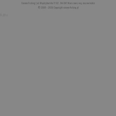
Corona Fishing | ul. Międzyborska 11 U2 , 04-041 Warszawa, woj. mazowieckie
© 2008 - 2026 Copyright corona-fishing.pl
0.39 s