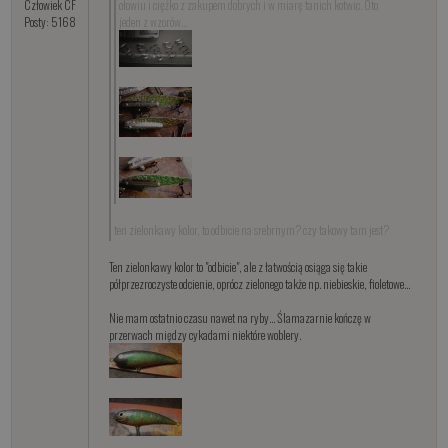
Człowiek CF
ołowiu i ciężko z zakupem dobrych i w miarę tanich kotwic. Oto
Posty: 5168
jeden z wzorów...
ten zielonkawy kolor, to odbicie na srebrnym? czy takowy tam jest?
Ten zielonkawy kolor to "odbicie", ale z łatwością osiąga się takie
półprzezroczyste odcienie, oprócz zielonego także np. niebieskie, fioletowe...
Nie mam ostatnio czasu nawet na ryby... Ślamazarnie kończę w
przerwach między cykadami niektóre woblery.