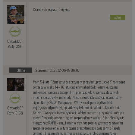
Cierpliwość popłaca, dziękuje !
cytuj
Człowiek CF
Posty: 326
offline
Sławomir S.
2012-06-15 06:07
Mam 54 lata. Różne sztuczne przynęty zacząłem „produkować” na własne
potrzeby w wieku 14 – 16 lat. Najpierw wahadłówki, wirówki, póżniej
sulikowski Francuz udostępnił mi przyrządy do kręcenia sztucznych
much i zaopatrzył w materiały. Nieraz w celu ich zdobycia udawaliśmy
się na Górny Śląsk, Małopolskę… Wtedy w sklepach wędkarskich
najczęstszą odpowiedzią sprzedawcy było krótkie zdanie : „Nie ma i nie
Człowiek CF
będzie…”. Wszystko trzeba było sobie zdobyć samemu przy użyciu różnych
Posty: 5168
metod. Przygodę ze spinningiem rozpocząłem w wieku 13 lat, choć było to
niezgodne z RAPR – em. „Legalnie” trzy lata póżniej, gdy tato załatwił mi
specjalne zezwolenie. W tym czasie przeżyłem szok związany z Rapalą
oryginal. Zrozumiałem, że muszę nauczyć się robić samemu takie