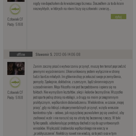
nigdy nie dojechałem do krwiożerczego biznesu. Doszedłem za to do krain
niezwykłych, w których na równi liczy się człowiek i zwierzę...
cytuj
Człowiek CF
Posty: 5168
offline
Sławomir S.
2012-06-14 06:08
Zanim zacznę pisać o wytwarzaniu przynęt, muszę ten temat poprzedzić
pewnymi wyjaśnieniami. Ukierunkowany jestem wyłącznie w stronę
ludzi bardzo młodych. Im głównie chcę przekazać swoje przemyślenia,
pomysły. Spokojnie, dokładnie, z szerszym, bądż skromniejszym
uzasadnieniem. Moja filozofia nie jest bezpodstawna i opiera się na
faktach. Nie wymyślam kształtów, akcji i kolorów bezmyślnie. Wszystko
Człowiek CF
jest oparte jedną stroną na etologii, a drugą na moim przeogromnym
Posty: 5168
praktycznym, wędkarskim doświadczeniu. Wielokrotnie, w czasie „mojej
pracy”, gdy na którąś z eksperymentalnych przynęt, wzięła wreszcie
konkretna ryba – celowo, jak najszybciej pozwalałem jej się uwolnić, aby
zachować wzór i nie narazić się na utratę tej bezcennej rzeczy. W taki
tylko sposób, udoskonalając prototypy dochodzi się do ugruntowanych
wniosków. Większość środowiska wędkarskiego nie wierzy w
„przebłyszczenie”. Niektórzy nawet nie wiedzą, co to jest i o co w tym