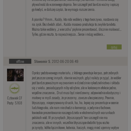
pływalność do wzorowego stopnia. Ten szczegół jest bardzo ważny i opiszę
go kiedyś, w dalszej części, bo wymaga rozszerzenia.
A pianka? Hmm… Każdy, kto robi woblery z tego tworzywa, nastawia się
na zysk. Bez dwóch zdań… Każda masowa produkcja to zwykle tandeta.
Można takie woblery „z wierzchu” pięknie prezentować, ślicznie malować…
Tylko, gdzie reszta, ta najważniejsza… Serce i mózg woblera…
cytuj
offline
Sławomir S.
2012-06-20 06:49
Oprócz podstawowego materiału, z którego powstaje korpus, potrzebnych
jest jeszcze szereg innych, równie ważnych, gdyż należy przyjąć, że wobler
jest bardzo poważnym wyzwaniem w dziedzinie rękodzielnictwa i składa
się z wielu, posiadających niby odrębne, ale w końcowym efekcie jedno,
wspólne znaczenie… Drut musi być nierdzewny, odpowiednio elastyczny i
matowy w myśl zasady, że przezorny, zawsze ubezpieczony. Pewnie,
Człowiek CF
błyszczący, nieporysowany drucik, ha, ha, lepiej się prezentuje w ocenie
Posty: 5168
ludzkiego oka, ale nam nie chodzi o komercję, a jedynie o fachowe,
łowieckie prezentowanie naszego dzieła w ekstremalnych warunkach
polskich wód. W przynętach „błyszczących” ten szczegół nie ma
znaczenia, ale w innych, wszelkie błyszczące dodatki typu oczko
przynęty, kółko łącznikowe, kotwica, haczyk, mogą mieć ujemny wpływ