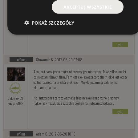
używając czarnego, srebrnego i białego perłowego, itd., itp.
AKCEPTUJ WSZYSTKIE
Hmm, co tu jeszcze z materiałów… Wykałaczki, przeróżne gąbki, kolorowe
folie, tkaniny, pończoszki, ha, ha, siatki na muchy, ściereczki… Jak sobie
POKAŻ SZCZEGÓŁY
coś jeszcze przypomnę, to dopiszę… Teraz lecę nad Czerwoną Wodę z
garścią sterów i woblerów. Finito roboty – wklejenie sterów „na miejscu”…
cytuj
offline
Sławomir S.
2012-06-20 07:08
Aha, no i rzecz jasna materiał na stery jest niezbędny. To wszelkiej maści
poliwęglan różnych firm. Pamiętajcie - zawsze bardziej miękki jest lepszy
od twardszego, na przekór prokreacji. Miękki jest mniej podatny na
złamanie, ha, ha...
No i niezbędne i bardzo ważne są śruciny ołowiane o różnej średnicy
Człowiek CF
(takiej, jak frezy), oraz szpachla do drewna, lub samochodowa...
Posty: 5168
cytuj
offline
Adam D.
2012-06-20 10:19