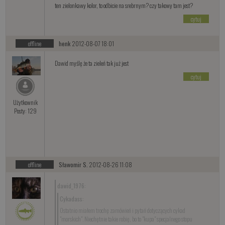
ten zielonkawy kolor, to odbicie na srebrnym? czy takowy tam jest?
cytuj
offline
henk
2012-08-07 18:01
Dawid myślę że ta zieleń tak już jest
cytuj
Użytkownik
Posty: 129
offline
Sławomir S.
2012-08-26 11:08
dawid_1976:
Cykadass:
Ostatnio miałem trochę zamówień i pytań dotyczących cykad
"morskich". Niechętnie takie robię, bo to "kupa" specjalnego stopu