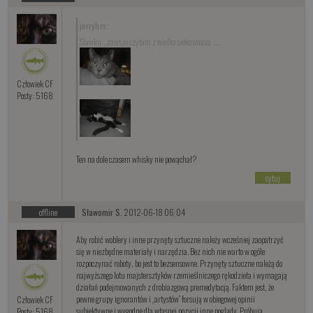
jerryhzs:
Slawku ...zawsze czytam z wielka ciekawoscia ......
Człowiek CF
Posty: 5168
Ten na dole czasem whisky nie powąchał?
cytuj
offline
Sławomir S.
2012-06-18 06:04
Aby robić woblery i inne przynęty sztuczne należy wcześniej zaopatrzyć
się w niezbędne materiały i narzędzia. Bez nich nie warto w ogóle
rozpoczynać roboty, bo jest to bezsensowne. Przynęty sztuczne należą do
najwyższego lotu majstersztyków rzemieślniczego rękodzieła i wymagają
działań podejmowanych z drobiazgową premedytacją. Faktem jest, że
pewne grupy ignorantów i „artystów” forsują w obiegowej opinii
Człowiek CF
subiektywne i wygodne dla własnej pozycji inne poglądy. Próbują
Posty: 5168