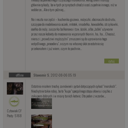
głównie cykady, bo w tych przynętach chodzi o coś zupełnie innego, niż w
woblerze… Ale o tym póżniej…
No i reszta narzędzi – kuchenka gazowa, nożyczki, obcinaczki do drutu,
szczypce do modelowania oczek, młotek, imadełka, kowadełko, strzykawki,
osełka do noży, suszarka balkonowa i tzw. ściski, albo „żabki” używane
przez nasze kobiety do mocowania wypranych tkanin, ha, ha… Chociaż,
nieraz i „prawdziwi mężczyźni” zmuszeni są do uprawiania tego
wstydliwego „procederu”, o czym na własnej skórze ostatnio się
przekonałem i już wiem, czym to pachnie…
cytuj
offline
Sławomir S.
2012-08-06 05:19
Ostatnio miałem trochę zamówień i pytań dotyczących cykad "morskich".
Niechętnie takie robię, bo to "kupa" specjalnego stopu ołowiu i ciężko z
zakupem dobrych i w miarę tanich kotwic. Oto jeden z wzorów...
Człowiek CF
Posty: 5168