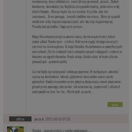
narkomanię, teraz alkoholizm, mam blizny po nożach, po kuli… Byłem
bezdomny, bezrobotny itp. Najbliżsi przyjaciele wiedzą, jakie mam w tej
chwili kłopoty… Muszę napić się raz na dwa, trzy lata, aby nie
zwariować… To mi pomaga… Innych środków nie znam… Mam przyjaciół
wśród tzw. niby najczarniejszej części, jak i tej niby najjaśniejszej.
Prawda jest po środku. I tego się trzymam.
Mogę Was wtajemniczyć w pewne rzeczy, bo nie wiąże mnie z nikim
żaden układ. Powtarzam : z nikim. Nikt mnie nigdy niczego nie uczył i
nie miał na mnie wpływu. To moja filozofia. Kształtowana w specyficznych
warunkach. Żal mi młodych ludzi zakapturzonych i stojących z rękami w
kieszeni na rogach domostw. Nuda zabija. Każda ulica, to kręta uliczka
prowadząca …prosto do pudła.
Już nie będę się rozpisywać i obiecuję poprawę. W następnym „odcinku”
zajmę się konkretami. Jednak „ględzenia” starszaków nieraz warto
posłuchać. Kiedyś musiałem przez potężny okres czasu znosić pieprzenie
głupot przez pewnego „staruszka”, ale wreszcie się „zapomniał” i zdradził
swój sposób na lina, ha, ha… Warto było, oj warto…
cytuj
offline
jerzy k.
2012-06-15 07:55
Slawku ...zawsze czytam z wielka ciekawoscia ......