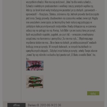
wszystkim chodzi. Nie ma się co dziwić. „Idea” ta dla wielu szkodzi…
Szkodzi niektórym producentom i wielkiej rzeszy prostych wędkarzy,
którzy za brak brań wolą tradycyjnie pozostać przy stałych „sprawcach –
oprawcach” – Księżycu, Słońcu, ciśnieniu itp. Jednak prawda bardzo często
jest inna. Swoją prawdę zbudowałem na szacunku wobec zwierząt. Nigdy
nie uważałem zwierzęcia za bezmyślny twór natury egzystujący w
zaklętym kole prymitywnych instynktów. Kiedy chłopcze np. w czerwcu
udasz się na pstrągi na np. Kwisę, lub Bóbr i przerzucisz tonę przynęt,
tych wszystkich rapalek, jugolek, yo-zuri itd. – wreszcie zniechęcony
usiądziesz na kamieniu i pomyślisz „Tu nie ma ryb…”. Błędniejszego
myślenia także nie ma… Bo w lecie na takich „przebłyszczonych” wodach
królują inne przynęty. W innych kolorach, w innych kształtach i o
specyficznych akcjach… Gdybyś miał takie przynęty, wtedy Twoje zdanie
„nieco” by się różniło i w duchu byś powtarzał „O Boże, o wielki Boże”, ha,
ha…
cytuj
offline
Dariusz D.
2012-06-14 22:36