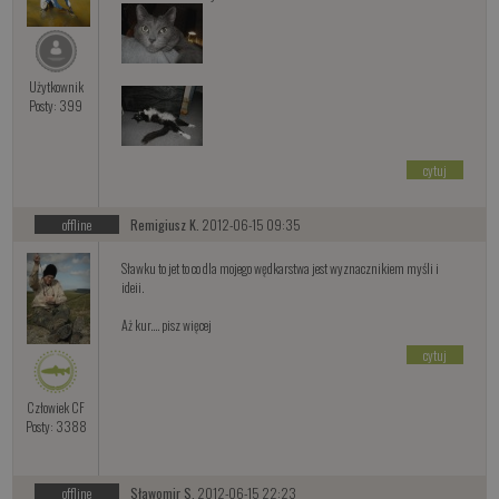
Użytkownik
Posty: 399
cytuj
offline
Remigiusz K.
2012-06-15 09:35
Sławku to jet to co dla mojego wędkarstwa jest wyznacznikiem myśli i
ideii.
Aż kur.... pisz więcej
cytuj
Człowiek CF
Posty: 3388
offline
Sławomir S.
2012-06-15 22:23