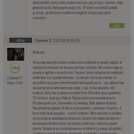
sentymentem raczej należy wspominać czas, gdy w maju, czerwcu, woda
gotowała się od zbierających owady ryb… W takich warunkach jakość
przynęty, jej delikatne i subtelne szczególiki mają drugorzędne
znaczenie…
cytuj
offline
Sławomir S.
2012-06-19 05:29
Materiały.
Od samego początku historii wytwarzania woblerów przewodzi pogląd, że
najlepszym drewnem na korpusy jest lipa, lub balsa. Nie uważam tego za
prawdę w ogólnym rozrachunku. Owszem, balsa nadaje się do niektórych
woblerków, czy żuczków kleniowo – jaziowych, ale na tym koniec. Ze
Człowiek CF
wszystkich wyrazów czteroliterowych kończących się na – ipa, jedynie lipa
Posty: 5168
nie zasługuje na poświęcenie jej uwagi… Lipa, to lipa po prostu. Jest
materiał, który bije na głowę wszystkie inne. Odkryłem go przypadkiem,
25 lat temu, brodząc w Bobrze. Podpłynął do mnie kawałek drewna.
Wziąłem go do ręki. Zdumiałem się lekkością. Była podobna do balsy.
Powędrował do plecaka. W domu aż piszczałem z zachwytu. To było to… O
to mi chodziło od początku – znaleźć materiał, który jest łatwy w obróbce i
nie wymaga przesadnego faszerowania. Spróchniała topola jest idealna –
we wstępnej obróbce można nie używać nawet noża, wystarczy papier
ścierny. Następnie po zaimpregnowaniu w lakierze ( a pije go, jak gąbka ),
zmienia się nie do poznania, twardnieje „na kamień” i zmienia swoją