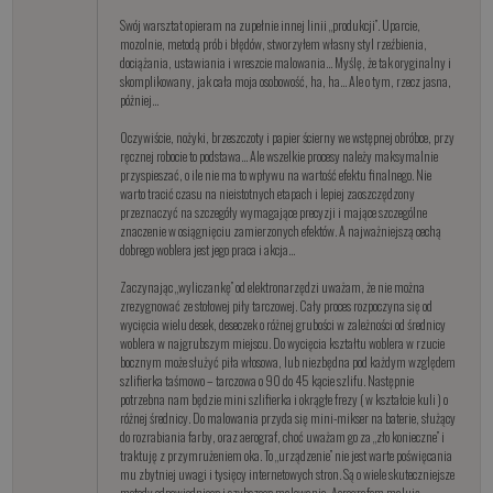
Swój warsztat opieram na zupełnie innej linii „produkcji”. Uparcie,
mozolnie, metodą prób i błędów, stworzyłem własny styl rzeźbienia,
dociążania, ustawiania i wreszcie malowania… Myślę, że tak oryginalny i
skomplikowany, jak cała moja osobowość, ha, ha… Ale o tym, rzecz jasna,
póżniej…
Oczywiście, nożyki, brzeszczoty i papier ścierny we wstępnej obróbce, przy
ręcznej robocie to podstawa… Ale wszelkie procesy należy maksymalnie
przyspieszać, o ile nie ma to wpływu na wartość efektu finalnego. Nie
warto tracić czasu na nieistotnych etapach i lepiej zaoszczędzony
przeznaczyć na szczegóły wymagające precyzji i mające szczególne
znaczenie w osiągnięciu zamierzonych efektów. A najważniejszą cechą
dobrego woblera jest jego praca i akcja…
Zaczynając „wyliczankę” od elektronarzędzi uważam, że nie można
zrezygnować ze stołowej piły tarczowej. Cały proces rozpoczyna się od
wycięcia wielu desek, deseczek o różnej grubości w zależności od średnicy
woblera w najgrubszym miejscu. Do wycięcia kształtu woblera w rzucie
bocznym może służyć piła włosowa, lub niezbędna pod każdym względem
szlifierka taśmowo – tarczowa o 90 do 45 kącie szlifu. Następnie
potrzebna nam będzie mini szlifierka i okrągłe frezy ( w kształcie kuli ) o
różnej średnicy. Do malowania przyda się mini-mikser na baterie, służący
do rozrabiania farby, oraz aerograf, choć uważam go za „zło konieczne” i
traktuję z przymrużeniem oka. To „urządzenie” nie jest warte poświęcania
mu zbytniej uwagi i tysięcy internetowych stron. Są o wiele skuteczniejsze
metody odpowiedniego i szybszego malowania. Aerografem maluję