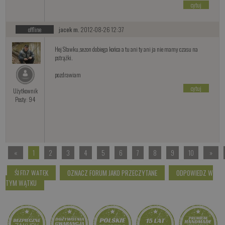
cytuj
offline
jacek m.
2012-08-26 12:37
Hej Sławku,sezon dobiega końca a tu ani ty ani ja nie mamy czasu na
pstrążki.
pozdrawiam
cytuj
Użytkownik
Posty: 94
«
1
2
3
4
5
6
7
8
9
10
»
ŚLEDZ WĄTEK
OZNACZ FORUM JAKO PRZECZYTANE
ODPOWIEDZ W
TYM WĄTKU