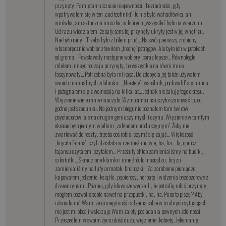
przynęty. Pamiętam uczucie niepewności i bezradności, gdy
wpatrywałem się w ten „cud techniki”. To nie była wahadłówka, ani
wirówka, ani sztuczna muszka, w których „wszystko” było na wierzchu…
Od razu wiedziałem, że cały sens tej przynęty ukryty jest w jej wnętrzu.
Nie było rady… Trzeba było z bólem pruć… Na swój pierwszy zrobiony
własnoręcznie wobler złowiłem „trochę” pstrągów. Ale było ich w potokach
od groma… Powstawały następne woblery, coraz lepsze… Równolegle
robiłem innego rodzaju przynęty, bo wszystkie na równi mnie
fascynowały… Potrzebna była mi kasa. Do zdobycia jej także używałem
swoich manualnych zdolności… „Niestety”, wspólnik „pochwalił” się milicji
i pożegnałem się z wolnością na kilka lat… Jednak nie żałuję tego okresu.
Więzienie wiele mnie nauczyło. Wzmocniło i nauczyło szanować to, co
godne jest szacunku. Na jednym biegunie poznałem tam świrów,
psychopatów, ale na drugim geniuszy myśli i czynu. Więzienie w tamtym
okresie było jednym wielkim „zakładem produkcyjnym”. Żeby nie
zwariować do reszty, trzeba coś robić, czymś się zająć… Większość
„kręciła fajans”, czyli działała w rzemieślnictwie, ha, ha… Ja, oprócz
fajansu czytałem, czytałem… Przeżuty chleb zamienialiśmy na buciki,
szkatułki… Skradzione klamki i inne źródło mosiądzu, brązu
zamienialiśmy na lufy armatek, breloczki… Za zarobione pieniądze
kupowałem jedzenie, książki, papierosy, herbatę i widzenia bezdozorowe z
dziewczynami. Póżniej, gdy klawisze wyczaili, że potrafię robić przynęty,
mogłem pozwolić sobie nawet na przepustki, ha, ha. Po co to piszę? Aby
uświadomić Wam, że umiejętność radzenia sobie w trudnych sytuacjach
nie jest mi obca i wskazuję Wam zalety posiadania pewnych zdolności.
Przeszedłem w swoim życiu dość dużo, więzienie, kobiety, lekomanię,