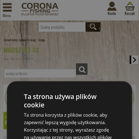
Konto
Koszyk
Menu
Jesteś tutaj:
>
Corona-Fishing
Grupy
WARSZTAT SS
»
»
Grupy
Warsztat
WARSZTAT SS
Ta strona używa plików
cookie
Ta strona korzysta z plików cookie, aby
zapewnić lepszą wygodę użytkowania.
Korzystając z tej strony, wyrażasz zgodę
na używanie przez nas wszystkich plików