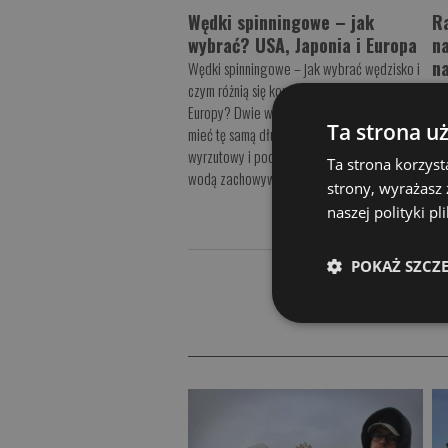
Wędki spinningowe – jak
R
wybrać? USA, Japonia i Europa
n
n
Wędki spinningowe – jak wybrać wędzisko i
czym różnią się konstrukcje z USA, Japonii i
Sz
Europy? Dwie wędki spinningowe mogą
su
Ta strona u
mieć tę samą długość, identyczny ciężar
wy
wyrzutowy i podobną masę, a mimo to nad
na
Ta strona korzyst
wodą zachowywać ...
wę
strony, wyrażasz
jes
więcej
naszej polityki p
POKAŻ SZCZ