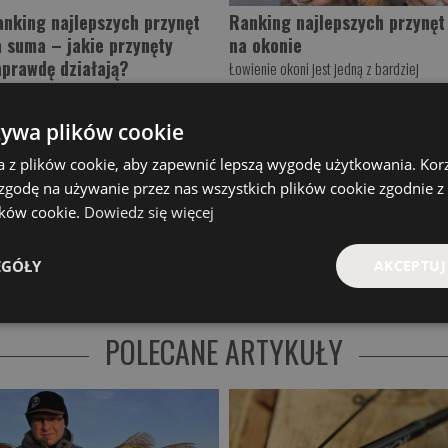
anking najlepszych przynęt
Ranking najlepszych przynęt
a suma – jakie przynęty
na okonie
aprawdę działają?
Łowienie okoni jest jedną z bardziej
wymagających form spinningu. Z tego
ukasz rankingu najlepszych przynęt na
powodu stworzyliśmy ranking najlepszyc
ma? Sum jest największym drapieżnikiem
żywa plików cookie
przynęt na okonie. Ryba jest drapieżniki
stępującym w polskich wodach i jedną z
który bardzo często zmienia swoje
jbardziej wymagających ryb dla
a z plików cookie, aby zapewnić lepszą wygodę użytkowania. Korzy
preferencje pokarmowe. Często ignoruje .
dkarzy. Wybór odpowiedniej przynęty
 zgodę na używanie przez nas wszystkich plików cookie zgodnie 
t istotny, ponieważ sum kieruje się ...
wię
lików cookie.
Dowiedz się więcej
więcej
EGÓŁY
AKCEPTUJ
więcej artykułów
POLECANE ARTYKUŁY