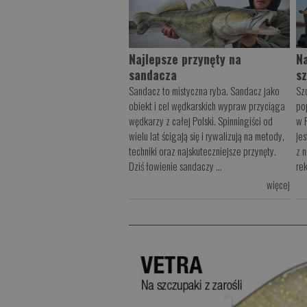
Najlepsze przynęty na
N
sandacza
s
Sandacz to mistyczna ryba. Sandacz jako
Sz
obiekt i cel wędkarskich wypraw przyciąga
po
wędkarzy z całej Polski. Spinningiści od
w 
wielu lat ścigają się i rywalizują na metody,
je
techniki oraz najskuteczniejsze przynęty.
z 
Dziś łowienie sandaczy ...
rek
więcej