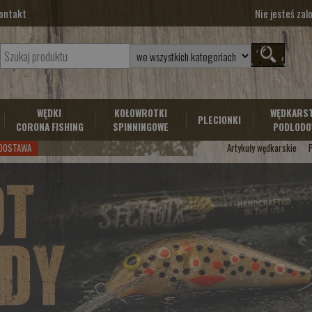
ontakt
Nie jesteś za
WĘDKI
KOŁOWROTKI
WĘDKARS
PLECIONKI
CORONA FISHING
SPINNINGOWE
PODLODO
DOSTAWA
Artykuły wędkarskie