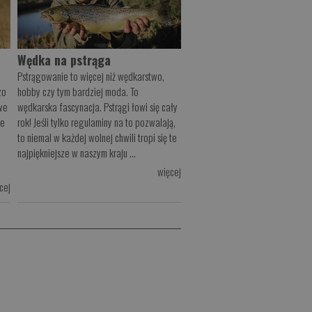
Wędka na pstrąga
Pstrągowanie to więcej niż wędkarstwo,
zo
hobby czy tym bardziej moda. To
we
wędkarska fascynacja. Pstrągi łowi się cały
ie
rok! Jeśli tylko regulaminy na to pozwalają,
to niemal w każdej wolnej chwili tropi się te
najpiękniejsze w naszym kraju ...
więcej
cej