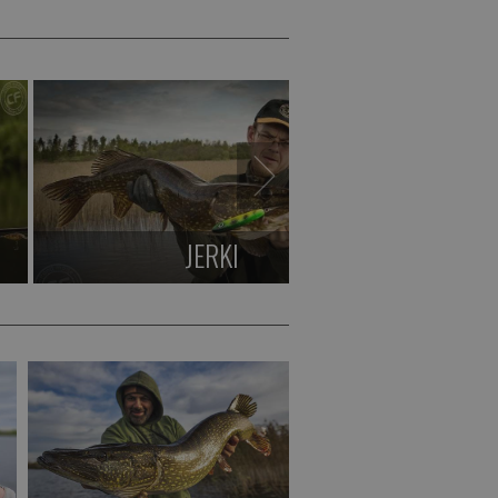
JERKI
KLE
Zobacz >
Zobacz