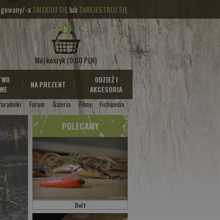
logowany/-a
ZALOGUJ SIĘ
lub
ZAREJESTRUJ SIĘ
0
Mój koszyk
(0.00 PLN)
TWO
ODZIEŻ I
NA PREZENT
WE
AKCESORIA
Poradniki
Forum
Galeria
Filmy
Fishipedia
POLECAMY
Bolt