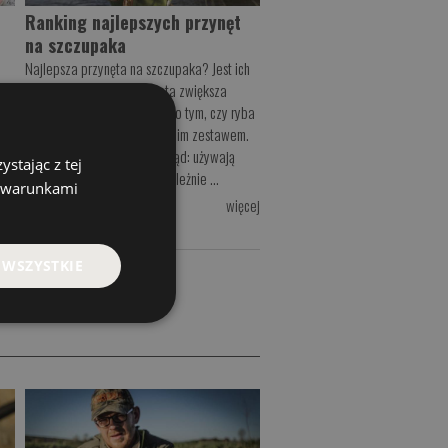
Ranking najlepszych przynęt
na szczupaka
Najlepsza przynęta na szczupaka? Jest ich
kilka. Odpowiednia przynęta zwiększa
h
szanse na branie i decyduje o tym, czy ryba
em,
w ogóle zainteresuje się twoim zestawem.
Wielu wędkarzy popełnia błąd: używają
stając z tej
..
jednego typu przynęty niezależnie ...
z warunkami
cej
więcej
 WSZYSTKIE