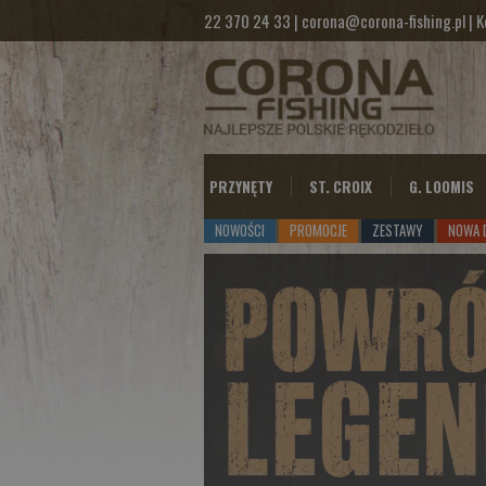
22 370 24 33
|
corona@corona-fishing.pl
|
K
PRZYNĘTY
ST. CROIX
G. LOOMIS
NOWOŚCI
PROMOCJE
ZESTAWY
NOWA 