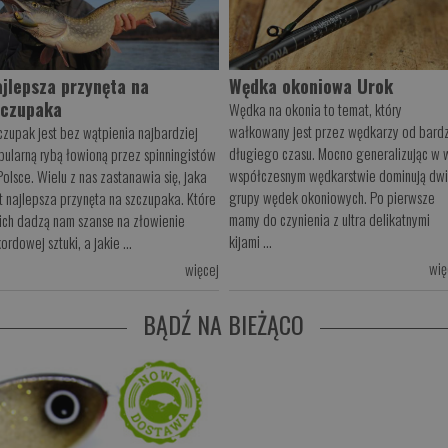
ajlepsza przynęta na
Wędka okoniowa Urok
zczupaka
Wędka na okonia to temat, który
wałkowany jest przez wędkarzy od bard
czupak jest bez wątpienia najbardziej
długiego czasu. Mocno generalizując w 
pularną rybą łowioną przez spinningistów
współczesnym wędkarstwie dominują dw
Polsce. Wielu z nas zastanawia się, jaka
grupy wędek okoniowych. Po pierwsze
st najlepsza przynęta na szczupaka. Które
mamy do czynienia z ultra delikatnymi
nich dadzą nam szanse na złowienie
kijami ...
ordowej sztuki, a jakie ...
wię
więcej
BĄDŹ NA BIEŻĄCO