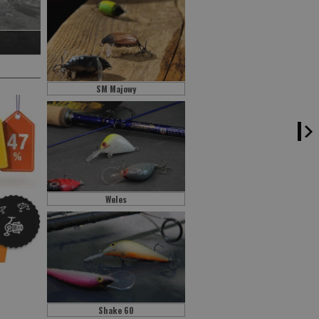
SM Majowy
Weles
Shake 60