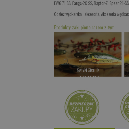
EWG 71 SS
,
Fangs-20 SS
,
Raptor-Z
,
Spear 21-SS
Odzież wędkarska i akcesoria
,
Akcesoria wędkar
Produkty zakupione razem z tym
Kwiski Ciernik
od 42.00 PLN
Kup teraz >