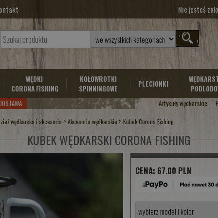
ontakt
Nie jesteś za
WĘDKI
KOŁOWROTKI
WĘDKARS
PLECIONKI
CORONA FISHING
SPINNINGOWE
PODLODO
DOSTAWA
Artykuły wędkarskie
>
>
zież wędkarska i akcesoria
Akcesoria wędkarskie
Kubek Corona Fishing
KUBEK WĘDKARSKI CORONA FISHING
CENA:
67.00 PLN