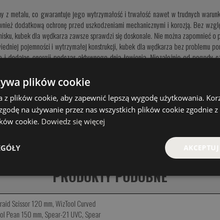
y z metalu, co gwarantuje jego wytrzymałość i trwałość nawet w trudnych warun
ównież dodatkową ochronę przed uszkodzeniami mechanicznymi i korozją. Bez wzglę
gnisku, kubek dla wędkarza zawsze sprawdzi się doskonale. Nie można zapomnieć o
edniej pojemności i wytrzymałej konstrukcji, kubek dla wędkarza bez problemu po
 i dodając energii podczas aktywnego dnia łowienia. Niezależnie od pogody cz
żywa plików cookie
CENA
a z plików cookie, aby zapewnić lepszą wygodę użytkowania. Korzy
67.00 PLN
 zgodę na używanie przez nas wszystkich plików cookie zgodnie 
lików cookie.
Dowiedz się więcej
KOMENTARZE
EGÓŁY
AKCEPTUJ
PRODUKTY PODOBNE
raid Scissor 120 mm
,
WizTool Curved
ol Pean 150 mm
,
Spear-21 UVC
,
Spear