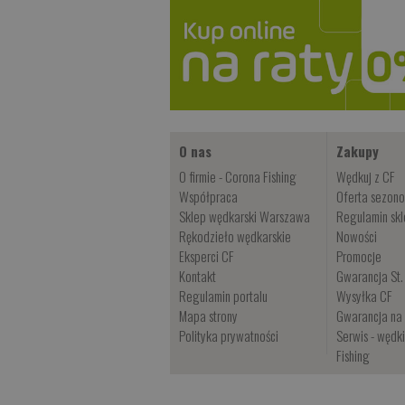
O nas
Zakupy
O firmie - Corona Fishing
Wędkuj z CF
Współpraca
Oferta sezon
Sklep wędkarski Warszawa
Regulamin sk
Rękodzieło wędkarskie
Nowości
Eksperci CF
Promocje
Kontakt
Gwarancja St.
Regulamin portalu
Wysyłka CF
Mapa strony
Gwarancja na 
Polityka prywatności
Serwis - wędk
Fishing