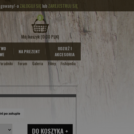
logowany/-a
ZALOGUJ SIĘ
lub
ZAREJESTRUJ SIĘ
0
Mój koszyk
(0.00 PLN)
TWO
ODZIEŻ I
NA PREZENT
WE
AKCESORIA
Poradniki
Forum
Galeria
Filmy
Fishipedia