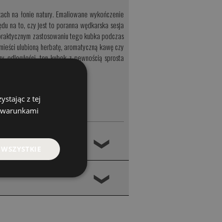
kach na łonie natury. Emaliowane wykończenie
du na to, czy jest to poranna wędkarska sesja
 praktycznym zastosowaniu tego kubka podczas
mieści ulubioną herbatę, aromatyczną kawę czy
y odległości, ten kubek z pewnością sprosta
stając z tej
z warunkami
❮
 WSZYSTKIE
❮