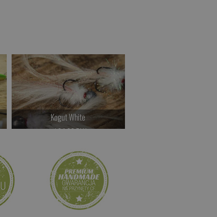
Kogut White
Koszulka CF Classic
od 24.00 PLN
Czekamy na dostawę
Kup teraz >
Kup teraz >