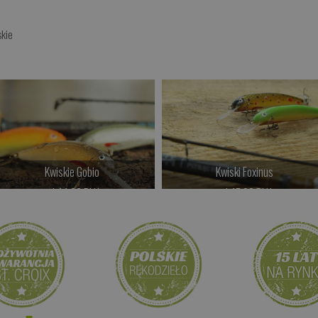
skie
Kwiskie Gobio
Kwiski Foxinus
od 44.00 PLN
od 47.00 PLN
Kup teraz >
Kup teraz >