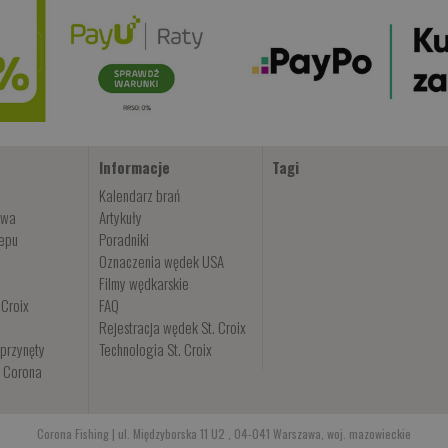
Informacje
Tagi
Kalendarz brań
owa
Artykuły
lepu
Poradniki
Oznaczenia wędek USA
Filmy wędkarskie
 Croix
FAQ
Rejestracja wędek St. Croix
przynęty
Technologia St. Croix
i Corona
Corona Fishing | ul. Międzyborska 11 U2 , 04-041 Warszawa, woj. mazowieckie