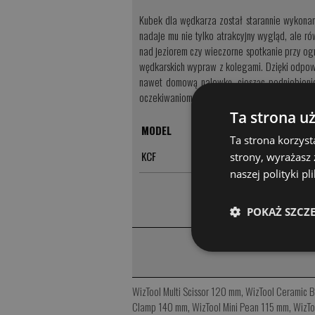
Kubek dla wędkarza został starannie wykonan
nadaje mu nie tylko atrakcyjny wygląd, ale r
nad jeziorem czy wieczorne spotkanie przy o
wędkarskich wypraw z kolegami. Dzięki odpowi
nawet domową nalewkę, ciesząc podniebienie
oczekiwaniom wymagających wędkarzy.
Ta strona u
MODEL
Ta strona korzyst
KCF
strony, wyrażasz
naszej polityki p
POKAŻ SZCZ
WizTool Multi Scissor 120 mm
,
WizTool Ceramic B
Clamp 140 mm
,
WizTool Mini Pean 115 mm
,
WizTo