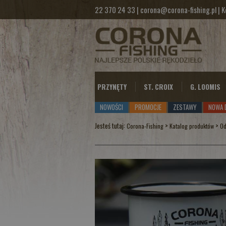
22 370 24 33
|
corona@corona-fishing.pl
|
K
PRZYNĘTY
ST. CROIX
G. LOOMIS
NOWOŚCI
PROMOCJE
ZESTAWY
NOWA 
Jesteś tutaj:
>
>
Corona-Fishing
Katalog produktów
Od