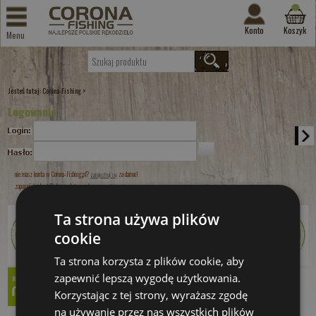
Konto
Koszyk
Menu
Jesteś tutaj:
>
Corona-Fishing
Logowanie
nie masz konta w Corona-Fishing.pl?
za darmo!
zarejestruj się
zapomniałeś hasła? skorzystaj z opcji
przypomnij hasło!
Ta strona używa plików
cookie
Ta strona korzysta z plików cookie, aby
zapewnić lepszą wygodę użytkowania.
Korzystając z tej strony, wyrażasz zgodę
na używanie przez nas wszystkich plików