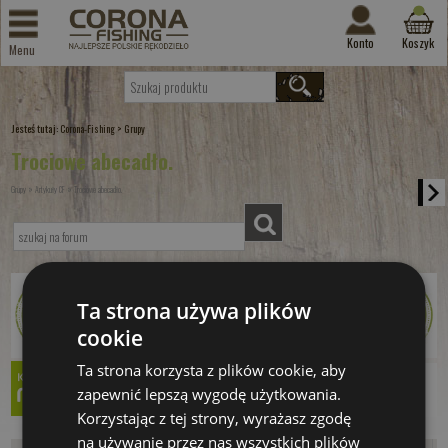
Konto
Koszyk
Menu
Jesteś tutaj:
>
Corona-Fishing
Grupy
Trociowe abecadło.
»
»
Grupy
Artykuły CF
Trociowe abecadło.
Ta strona używa plików
cookie
Ta strona korzysta z plików cookie, aby
zapewnić lepszą wygodę użytkowania.
Korzystając z tej strony, wyrażasz zgodę
na używanie przez nas wszystkich plików