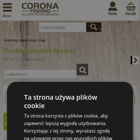
Konto
Koszyk
Menu
Jesteś tutaj:
>
Corona-Fishing
Grupy
Przekonajcie mnie do casta
»
»
Grupy
Warsztat
Przekonajcie mnie do casta
Ta strona używa plików
cookie
Ta strona korzysta z plików cookie, aby
zapewnić lepszą wygodę użytkowania.
Korzystając z tej strony, wyrażasz zgodę
na używanie przez nas wszystkich plików