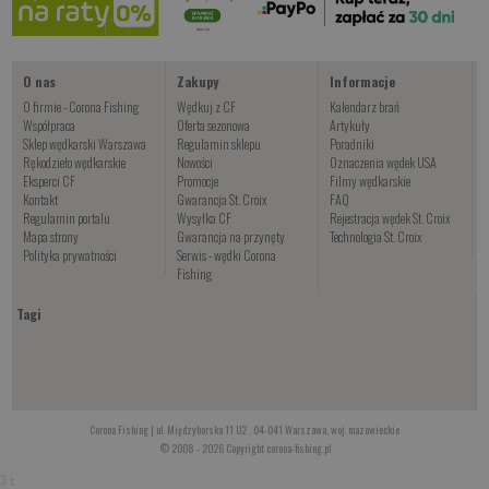
Kup teraz >
O nas
Zakupy
Informacje
O firmie - Corona Fishing
Wędkuj z CF
Kalendarz brań
Współpraca
Oferta sezonowa
Artykuły
Sklep wędkarski Warszawa
Regulamin sklepu
Poradniki
Rękodzieło wędkarskie
Nowości
Oznaczenia wędek USA
Eksperci CF
Promocje
Filmy wędkarskie
Kontakt
Gwarancja St. Croix
FAQ
Regulamin portalu
Wysyłka CF
Rejestracja wędek St. Croix
Mapa strony
Gwarancja na przynęty
Technologia St. Croix
Polityka prywatności
Serwis - wędki Corona
Fishing
Tagi
Corona Fishing | ul. Międzyborska 11 U2 , 04-041 Warszawa, woj. mazowieckie
© 2008 - 2026 Copyright corona-fishing.pl
3 s