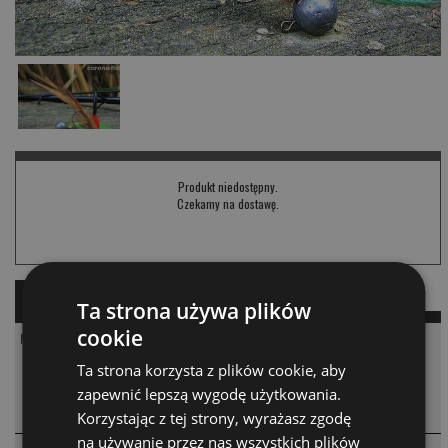
Produkt niedostępny.
Czekamy na dostawę.
OPIS
KOMENTARZE
PRODUKTY PODOBNE
Ta strona używa plików
cookie
Matuka jig na pstrąga.
Ta strona korzysta z plików cookie, aby
zapewnić lepszą wygodę użytkowania.
KOMENTARZE
❮
Korzystając z tej strony, wyrażasz zgodę
na używanie przez nas wszystkich plików