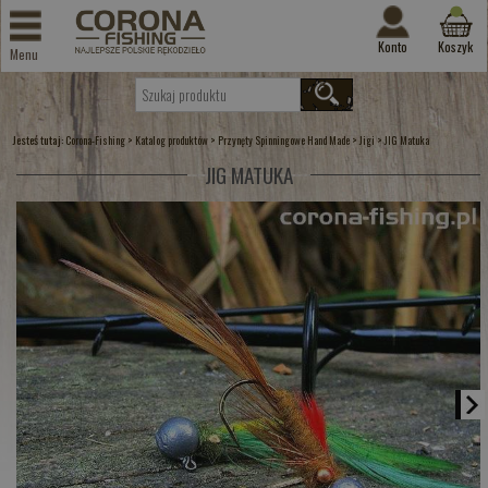
Konto
Koszyk
Menu
Jesteś tutaj:
>
>
>
>
Corona-Fishing
Katalog produktów
Przynęty Spinningowe Hand Made
Jigi
JIG Matuka
JIG MATUKA