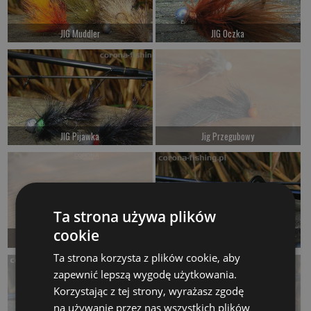
JIG Muddler
JIG Oczka
od 14.00 PLN
od 14.00 PLN
Kup teraz >
Kup teraz >
JIG Pijawka
Jig Przegubowy
od 14.00 PLN
Czekamy na dostawę
Kup teraz >
Kup teraz >
Ta strona używa plików
cookie
JIG Raczek
JIG Śliz
Czekamy na dostawę
od 14.00 PLN
Ta strona korzysta z plików cookie, aby
zapewnić lepszą wygodę użytkowania.
Kup teraz >
Kup teraz >
Korzystając z tej strony, wyrażasz zgodę
na używanie przez nas wszystkich plików