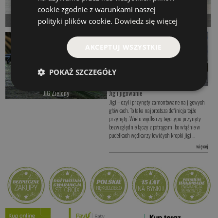
cookie zgodnie z warunkami naszej
polityki plików cookie.
Dowiedz się więcej
JIG Włosianka
JIG Zając
Czekamy na dostawę
Czekamy na dostawę
AKCEPTUJ WSZYSTKIE
Kup teraz >
Kup teraz >
POKAŻ SZCZEGÓŁY
JIG Zielony
Jig i jigowanie
Jigi – czyli przynęty zamontowane na jigowych
od 14.00 PLN
główkach. To taka najprostsza definicja tejże
przynęty. Wielu wędkarzy tego typu przynęty
Kup teraz >
bezwzględnie łączy z pstrągami bo włąśnie w
pudełkach wędkarzy łowićych kropki jigi ...
więcej