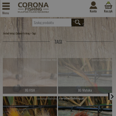
Konto
Koszyk
Menu
Jesteś tutaj:
>
Corona-Fishing
Tagi
TAGI
JIG FISH
JIG Matuka
Czekamy na dostawę
Czekamy na dostawę
Kup teraz >
Kup teraz >