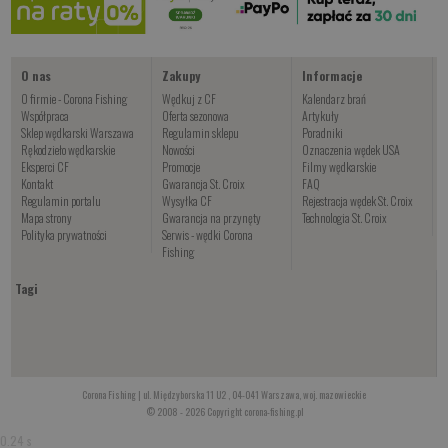
O nas
Zakupy
Informacje
O firmie - Corona Fishing
Wędkuj z CF
Kalendarz brań
Współpraca
Oferta sezonowa
Artykuły
Sklep wędkarski Warszawa
Regulamin sklepu
Poradniki
Rękodzieło wędkarskie
Nowości
Oznaczenia wędek USA
Eksperci CF
Promocje
Filmy wędkarskie
Kontakt
Gwarancja St. Croix
FAQ
Regulamin portalu
Wysyłka CF
Rejestracja wędek St. Croix
Mapa strony
Gwarancja na przynęty
Technologia St. Croix
Polityka prywatności
Serwis - wędki Corona
Fishing
Tagi
Corona Fishing | ul. Międzyborska 11 U2 , 04-041 Warszawa, woj. mazowieckie
© 2008 - 2026 Copyright corona-fishing.pl
0.24 s