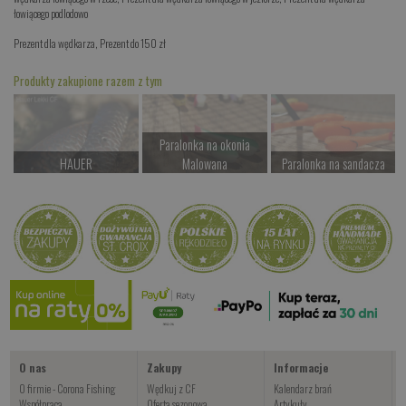
łowiącego podlodowo
Prezent dla wędkarza
,
Prezent do 150 zł
Produkty zakupione razem z tym
Paralonka na okonia
HAUER
Malowana
Paralonka na sandacza
Czekamy na dostawę
Czekamy na dostawę
Czekamy na dostawę
Kup teraz >
Kup teraz >
Kup teraz >
Mandula 9
Czekamy na dostawę
Kup teraz >
O nas
Zakupy
Informacje
O firmie - Corona Fishing
Wędkuj z CF
Kalendarz brań
Współpraca
Oferta sezonowa
Artykuły