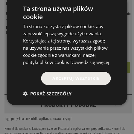
kosmetyków - zaskocz bliskich swoją kreatywnością!
Ta strona używa plików
Uwaga! Zdjęcia mają charakter przykładowy - każdy zestaw dobieramy indywidulanie po złożeniu
cookie
zamówienia.
Ta strona korzysta z plików cookie, aby
Masz jakieś pytania? Chętnie doradzimy:
tel.:
22 370 24 33
, e-mail:
d.dlutek@corona-
fishing.pl
zapewnić lepszą wygodę użytkowania.
Korzystając z tej strony, wyrażasz zgodę
MODEL
CENA
na używanie przez nas wszystkich plików
-
+
cookie zgodnie z warunkami naszej
ZESTAW 150
150.00 PLN
polityki plików cookie.
Dowiedz się więcej
AKCEPTUJ WSZYSTKIE
KOMENTARZE
❮
POKAŻ SZCZEGÓŁY
PRODUKTY PODOBNE
❮
Tagi:
pomysł na prezent dla wędkarza
,
zestaw przynęt
Prezent dla wędkarza łowiącego w jeziorze
,
Prezent dla wędkarza łowiącego podlodowo
,
Prezent dla
wędkarza łowiącego w rzece
,
Prezent dla wędkarza łowiącego w jeziorze
,
Prezent dla wędkarza