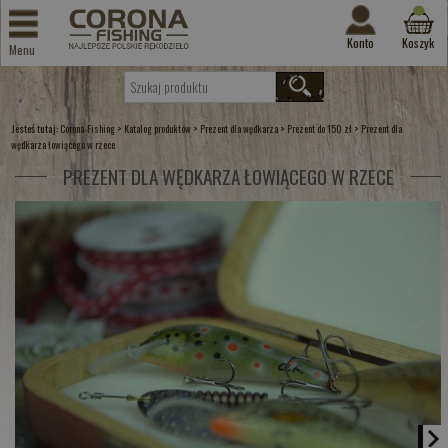
Konto
Koszyk
Menu
Jesteś tutaj:
>
>
>
>
Corona-Fishing
Katalog produktów
Prezent dla wędkarza
Prezent do 150 zł
Prezent dla
wędkarza łowiącego w rzece
PREZENT DLA WĘDKARZA ŁOWIĄCEGO W RZECE