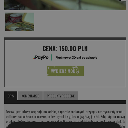
CENA:
150.00 PLN
WYBIERZ MODEL
OPIS
KOMENTARZE
PRODUKTY PODOBNE
Zestaw upominkowy to
specjalna selekcja ręcznie robionych przynęt
z naszego asortymentu -
woblerów, wahadłówek, obrotówek, jerków, cykad i kogutów najwyższej jakości.
Zdaj się na naszą
wiedzę i doświadczenie
- nasz zestaw zadowoli nawet najbardziej wybredne gusta. Nasza oferta to
oryginalny i indywidualny pomysł na prezent. Nie kupuj kolejnego krawata czy kompletu