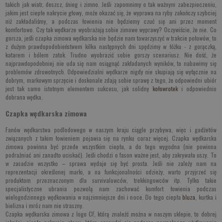
takich jak wiatr, deszcz, śnieg i zimno. Jeśli zapomnimy o tak ważnym zabezpieczeniu,
jakim jest ciepłe nakrycie głowy, może okazać się, że wyprawa na ryby zakończy szybciej
niż zakładaliśmy, a podczas łowienia nie będziemy czuć się ani przez moment
komfortowo. Czy tak wędkarze wyobrażają sobie zimowe wyprawy? Oczywiście, że nie. Co
gorsza, jeśli czapka zimowa wędkarska nie będzie nam towarzyszyć w trakcie połowów, to
z dużym prawdopodobieństwem kilka następnych dni spędzimy w łóżku - z gorączką,
katarem i bólem zatok. Trudno wyobrazić sobie gorszy scenariusz. Nie dość, że
najprawdopodobniej nie uda się nam osiągnąć zakładanych wyników, to nabawimy się
problemów zdrowotnych. Odpowiedzialni wędkarze nigdy nie skupiają się wyłącznie na
dobrym, markowym sprzęcie i doskonale zdają sobie sprawę z tego, że odpowiedni ubiór
jest tak samo istotnym elementem sukcesu, jak solidny
kołowrotek
i odpowiednio
dobrana wędka.
Czapka wędkarska zimowa
Fanów wędkarstwa podlodowego w naszym kraju ciągle przybywa, więc i gadżetów
związanych z takim łowieniem pojawia się na rynku coraz więcej. Czapka wędkarska
zimowa powinna być przede wszystkim ciepła, a do tego wygodna (nie powinna
podrażniać ani zanadto uciskać). Jeśli chodzi o fason ważne jest, aby zakrywała uszy. To
w zasadzie wszystko – sprawa wydaje się być prosta. Jeśli nie zależy nam na
reprezentacji określonej marki, a na funkcjonalności odzieży, warto przyjrzeć się
produktom przeznaczonym dla survivalowców, trekkingowców itp. Tylko takie
specjalistyczne ubrania pozwolą nam zachować komfort łowienia podczas
wielogodzinnego wędkowania w najzimniejsze dni i noce. Do tego ciepła
bluza
, kurtka i
bielizna i mróz nam nie straszny.
Czapka wędkarska zimowa z logo CF, którą znaleźć można w naszym sklepie, to dobrej