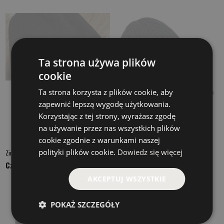
Ta strona używa plików
cookie
Ta strona korzysta z plików cookie, aby
zapewnić lepszą wygodę użytkowania.
Korzystając z tej strony, wyrażasz zgodę
na używanie przez nas wszystkich plików
cookie zgodnie z warunkami naszej
polityki plików cookie.
Dowiedz się więcej
Zimowa CF
Geoff Anderson Wizwool ULF Black
Czekamy na dostawę
Czekamy na dostawę
AKCEPTUJ WSZYSTKIE
POKAŻ SZCZEGÓŁY