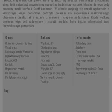
jakości, ciepłe nakrycie głowy, które sprawdzi się podczas normalnego użytkowania
zimą. Jeśli natomiast poszukujemy czegoś na trudniejsze warunki, idealne do tego będą
produkty marki Norfin i Geoff Anderson. W ofercie znajdują się czapki wędkarskie o
klasycznym kroju, dodatkowo podszyte polarem dla zapewnienia maksymalnego
utrzymania ciepła, jak i uszanki z miękkim i ciepłym podszyciem. Każdy wędkarz
powinien więc być zadowolony i znaleźć produkt, który będzie odpowiadać jego
indywidualnym potrzebom.
O nas
Zakupy
Informacje
O firmie - Corona Fishing
Wędkuj z CF
Kalendarz brań
Współpraca
Oferta sezonowa
Artykuły
Sklep wędkarski Warszawa
Regulamin sklepu
Poradniki
Rękodzieło wędkarskie
Nowości
Oznaczenia wędek USA
Eksperci CF
Promocje
Filmy wędkarskie
Kontakt
Gwarancja St. Croix
FAQ
Regulamin portalu
Wysyłka CF
Rejestracja wędek St. Croix
Mapa strony
Gwarancja na przynęty
Technologia St. Croix
Polityka prywatności
Serwis - wędki Corona
Fishing
Tagi