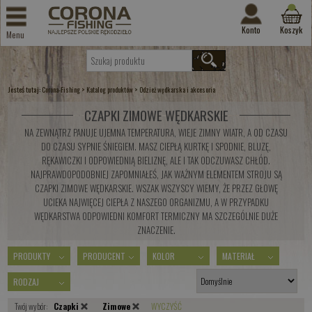
Konto
Koszyk
Menu
Jesteś tutaj:
>
>
Corona-Fishing
Katalog produktów
Odzież wędkarska i akcesoria
CZAPKI ZIMOWE WĘDKARSKIE
NA ZEWNĄTRZ PANUJE UJEMNA TEMPERATURA, WIEJE ZIMNY WIATR, A OD CZASU
DO CZASU SYPNIE ŚNIEGIEM. MASZ CIEPŁĄ KURTKĘ I SPODNIE, BLUZĘ,
RĘKAWICZKI I ODPOWIEDNIĄ BIELIZNĘ, ALE I TAK ODCZUWASZ CHŁÓD.
NAJPRAWDOPODOBNIEJ ZAPOMNIAŁEŚ, JAK WAŻNYM ELEMENTEM STROJU SĄ
CZAPKI ZIMOWE WĘDKARSKIE. WSZAK WSZYSCY WIEMY, ŻE PRZEZ GŁOWĘ
UCIEKA NAJWIĘCEJ CIEPŁA Z NASZEGO ORGANIZMU, A W PRZYPADKU
WĘDKARSTWA ODPOWIEDNI KOMFORT TERMICZNY MA SZCZEGÓLNIE DUŻE
ZNACZENIE.
PRODUKTY
PRODUCENT
KOLOR
MATERIAŁ
RODZAJ
Twój wybór:
Czapki
Zimowe
WYCZYŚĆ