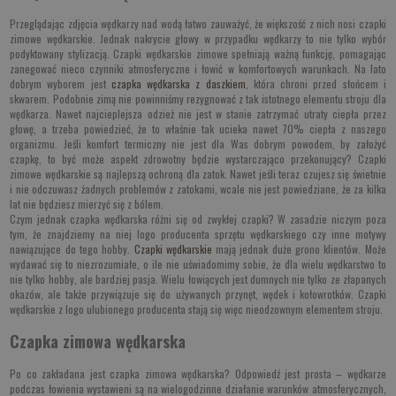
Przeglądając zdjęcia wędkarzy nad wodą łatwo zauważyć, że większość z nich nosi czapki
zimowe wędkarskie. Jednak nakrycie głowy w przypadku wędkarzy to nie tylko wybór
podyktowany stylizacją. Czapki wędkarskie zimowe spełniają ważną funkcję, pomagając
zanegować nieco czynniki atmosferyczne i łowić w komfortowych warunkach. Na lato
dobrym wyborem jest
czapka wędkarska z daszkiem
, która chroni przed słońcem i
skwarem. Podobnie zimą nie powinniśmy rezygnować z tak istotnego elementu stroju dla
wędkarza. Nawet najcieplejsza odzież nie jest w stanie zatrzymać utraty ciepła przez
głowę, a trzeba powiedzieć, że to właśnie tak ucieka nawet 70% ciepła z naszego
organizmu. Jeśli komfort termiczny nie jest dla Was dobrym powodem, by założyć
czapkę, to być może aspekt zdrowotny będzie wystarczająco przekonujący? Czapki
zimowe wędkarskie są najlepszą ochroną dla zatok. Nawet jeśli teraz czujesz się świetnie
i nie odczuwasz żadnych problemów z zatokami, wcale nie jest powiedziane, że za kilka
lat nie będziesz mierzyć się z bólem.
Czym jednak czapka wędkarska różni się od zwykłej czapki? W zasadzie niczym poza
tym, że znajdziemy na niej logo producenta sprzętu wędkarskiego czy inne motywy
nawiązujące do tego hobby.
Czapki wędkarskie
mają jednak duże grono klientów. Może
wydawać się to niezrozumiałe, o ile nie uświadomimy sobie, że dla wielu wędkarstwo to
nie tylko hobby, ale bardziej pasja. Wielu łowiących jest dumnych nie tylko ze złapanych
okazów, ale także przywiązuje się do używanych przynęt, wędek i kołowrotków. Czapki
wędkarskie z logo ulubionego producenta stają się więc nieodzownym elementem stroju.
Czapka zimowa wędkarska
Po co zakładana jest czapka zimowa wędkarska? Odpowiedź jest prosta – wędkarze
podczas łowienia wystawieni są na wielogodzinne działanie warunków atmosferycznych,