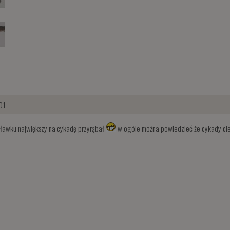
01
ławku największy na cykadę przyrąbał
w ogóle można powiedzieć że cykady cie