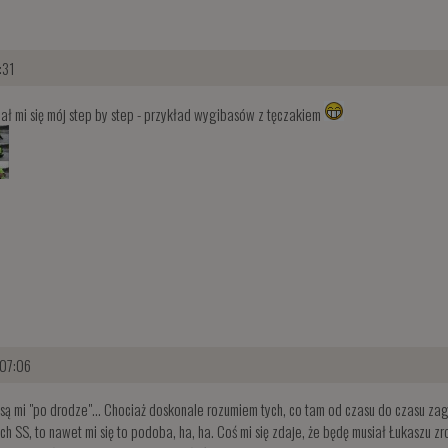
:31
ał mi się mój step by step - przykład wygibasów z tęczakiem
07:06
są mi "po drodze"... Chociaż doskonale rozumiem tych, co tam od czasu do czasu zaglą
h SS, to nawet mi się to podoba, ha, ha. Coś mi się zdaje, że będę musiał Łukaszu zr