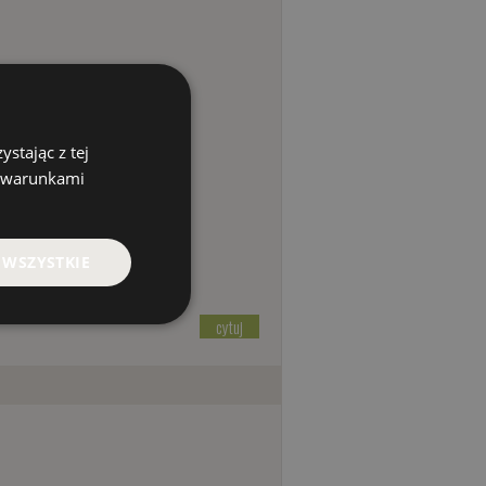
stając z tej
z warunkami
 WSZYSTKIE
cytuj