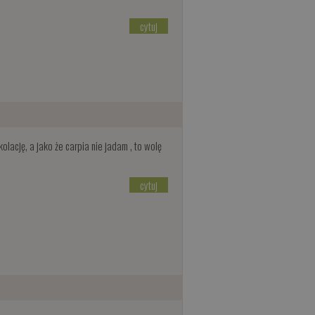
cytuj
olację, a jako że carpia nie jadam , to wolę
cytuj