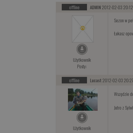
offline
ADMIN
2012-02-03 20:1
Sezon w peł
Łukasz opow
Użytkownik
Posty:
offline
Lucast
2012-02-03 20:2
Wszędzie do
Jutro z Syl
Użytkownik