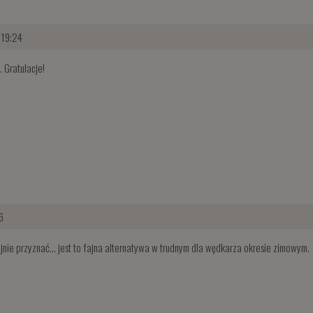
 19:24
. Gratulacje!
6
nie przyznać... jest to fajna alternatywa w trudnym dla wędkarza okresie zimowym.