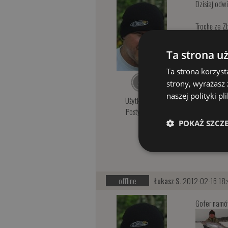
Dzisiaj odw
Trochę ze Z
Ta strona u
Ta strona korzyst
strony, wyrażasz
naszej polityki p
Użytkownik
Posty: 582
POKAŻ SZCZ
offline
Łukasz S.
2012-02-16 18:
Gofer namów