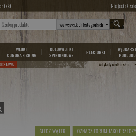
ontakt
Nie jesteś za
WĘDKI
KOŁOWROTKI
WĘDKARS
PLECIONKI
CORONA FISHING
SPINNINGOWE
PODLODO
DOSTAWA
Artykuły wędkarskie
ŚLEDZ WĄTEK
OZNACZ FORUM JAKO PRZECZ