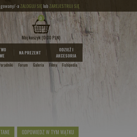
logowany/-a
ZALOGUJ SIĘ
lub
ZAREJESTRUJ SIĘ
0
Mój koszyk
(0.00 PLN)
TWO
ODZIEŻ I
NA PREZENT
WE
AKCESORIA
Poradniki
Forum
Galeria
Filmy
Fishipedia
YTANE
ODPOWIEDZ W TYM WĄTKU