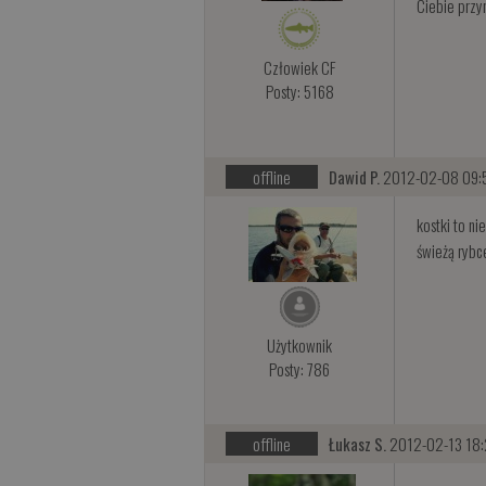
Ciebie przy
Człowiek CF
Posty: 5168
offline
Dawid P.
2012-02-08 09:
kostki to ni
świeżą rybc
Użytkownik
Posty: 786
offline
Łukasz S.
2012-02-13 18: