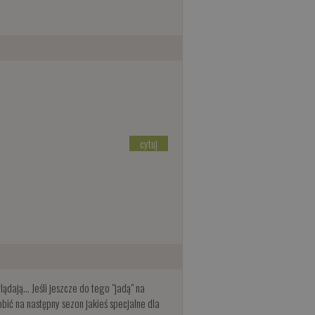
cytuj
dają... Jeśli jeszcze do tego "jadą" na
obić na następny sezon jakieś specjalne dla