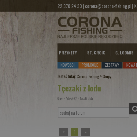
22 370 24 33
|
corona@corona-fishing.pl
|
K
PRZYNĘTY
ST. CROIX
G. LOOMIS
NOWOŚCI
PROMOCJE
ZESTAWY
NOWA 
Jesteś tutaj:
>
Corona-Fishing
Grupy
Tęczaki z lodu
»
»
Grupy
Artykuły CF
Tęczaki z lodu
«
1
»