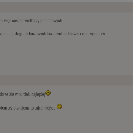
2
ni więc coś dla wędkarzy podlodowych.
iada o pstrągach tęczowych łowionych na blaszki i inne wynalazki.
7
brze ale w burdelu najlepiej
wkiem też atakujemy to tajne miejsce