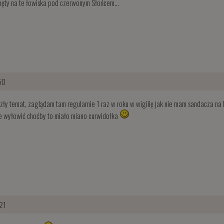
nęty na te łowiska pod czerwonym Słońcem...
50
ezły temat, zaglądam tam regularnie 1 raz w roku w wigilię jak nie mam sandacza na k
e wyłowić choćby to miało miano curwidołka
21